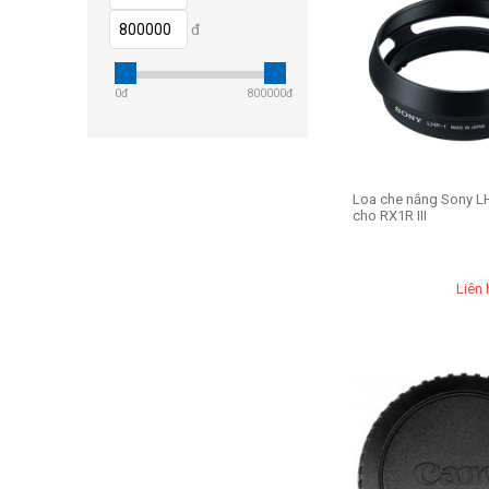
đ
0
đ
800000
đ
Loa che nắng Sony L
cho RX1R III
Liên 