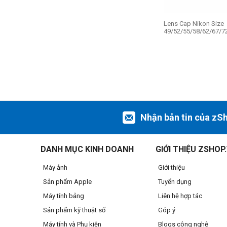
Lens Cap Nikon Size
49/52/55/58/62/67/
Nhận bản tin của zS
DANH MỤC KINH DOANH
GIỚI THIỆU ZSHOP
Máy ảnh
Giới thiệu
Sản phẩm Apple
Tuyển dụng
Máy tính bảng
Liên hệ hợp tác
Sản phẩm kỹ thuật số
Góp ý
Máy tính và Phụ kiện
Blogs công nghệ