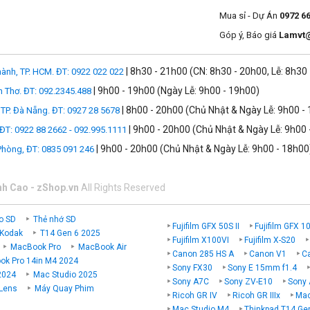
Mua sỉ - Dự Án
0972 6
Góp ý, Báo giá
Lamvt
| 8h30 - 21h00 (CN: 8h30 - 20h00, Lễ: 8h30
ành, TP. HCM. ĐT: 0922 022 022
| 9h00 - 19h00 (Ngày Lễ: 9h00 - 19h00)
n Thơ. ĐT: 092.2345.488
| 8h00 - 20h00 (Chủ Nhật & Ngày Lễ: 9h00 -
TP. Đà Nẵng. ĐT: 0927 28 5678
| 9h00 - 20h00 (Chủ Nhật & Ngày Lễ: 9h00 
 ĐT: 0922 88 2662 - 092.995.1111
| 9h00 - 20h00 (Chủ Nhật & Ngày Lễ: 9h00 - 18h00
 Phòng, ĐT: 0835 091 246
nh Cao - zShop.vn
All Rights Reserved
o SD
Thẻ nhớ SD
Fujifilm GFX 50S II
Fujifilm GFX 1
 Kodak
T14 Gen 6 2025
Fujifilm X100VI
Fujifilm X-S20
MacBook Pro
MacBook Air
Canon 285 HS A
Canon V1
C
k Pro 14in M4 2024
Sony FX30
Sony E 15mm f1.4
2024
Mac Studio 2025
Sony A7C
Sony ZV-E10
Sony 
 Lens
Máy Quay Phim
Ricoh GR IV
Ricoh GR IIIx
Mac
Mac Studio M4
Thinkpad T14 Ge