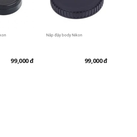
ikon
Nắp đậy body Nikon
99,000
đ
99,000
đ