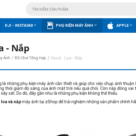



DJI - INSTA360
PHỤ KIỆN MÁY ẢNH
APPLE
a - Nắp
/
/
Hood - Loa - Nắp
áy Ảnh
Đồ Chơi Tổng Hợp
 là những phụ kiện máy ảnh cần thiết và giúp cho việc chụp ảnh thuận lợ
ồng thời giảm độ sáng của ánh mặt trời nếu quá chói. Còn nắp đóng vai 
 xây xát. Do đó, đây gần như là những phụ kiện không thể thiếu.
 loa và nắp
máy ảnh tại zShop để trải nghiệm những sản phẩm chính hãn