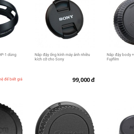
HP-1 dùng
Nắp đậy ống kính máy ảnh nhiều
Nắp đậy body +
kích cỡ cho Sony
Fujifilm
99,000
đ
hệ để biết giá