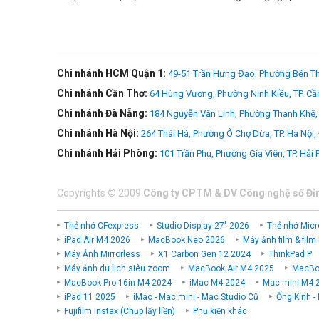
Chi nhánh HCM Quận 1:
49-51 Trần Hưng Đạo, Phường Bến Th
Chi nhánh Cần Thơ:
64 Hùng Vương, Phường Ninh Kiều, TP. Cầ
Chi nhánh Đà Nẵng:
184 Nguyễn Văn Linh, Phường Thanh Khê, 
Chi nhánh Hà Nội:
264 Thái Hà, Phường Ô Chợ Dừa, TP. Hà Nội,
Chi nhánh Hải Phòng:
101 Trần Phú, Phường Gia Viên, TP. Hải
Copyrights
©
2009
Công ty CPTM & DV Công nghệ số Đỉ
Thẻ nhớ CFexpress
Studio Display 27" 2026
Thẻ nhớ Micr
iPad Air M4 2026
MacBook Neo 2026
Máy ảnh film & film
Máy Ảnh Mirrorless
X1 Carbon Gen 12 2024
ThinkPad P
Máy ảnh du lịch siêu zoom
MacBook Air M4 2025
MacBoo
MacBook Pro 16in M4 2024
iMac M4 2024
Mac mini M4 
iPad 11 2025
iMac - Mac mini - Mac Studio Cũ
Ống Kính -
Fujifilm Instax (Chụp lấy liền)
Phụ kiện khác