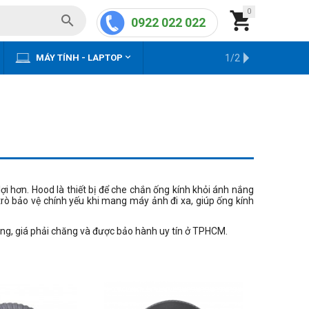
0


0922 022 022


MÁY TÍNH - LAPTOP
KHO HÀNG CŨ
1/2
i hơn. Hood là thiết bị để che chắn ống kính khỏi ánh nắng
trò bảo vệ chính yếu khi mang máy ảnh đi xa, giúp ống kính
g, giá phải chăng và được bảo hành uy tín ở TPHCM.