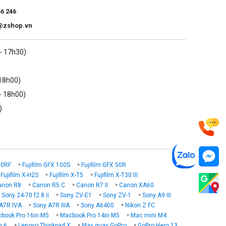
66 246
@zshop.vn
 - 17h30)
 18h00)
- 18h00)
)
00RF
Fujifilm GFX 100S
Fujifilm GFX 50R
Fujifilm X-H2S
Fujifilm X-T5
Fujifilm X-T30 III
anon R8
Canon R5 C
Canon R7 II
Canon XA60
Sony 24-70 f2.8 ii
Sony ZV-E1
Sony ZV-1
Sony A9 III
A7R IVA
Sony A7R IIIA
Sony A6400
Nikon Z FC
book Pro 16in M5
Macbook Pro 14in M5
Mac mini M4
n 6
Lenovo Thinkpad X
May quay GoPro
GoPro Hero 13