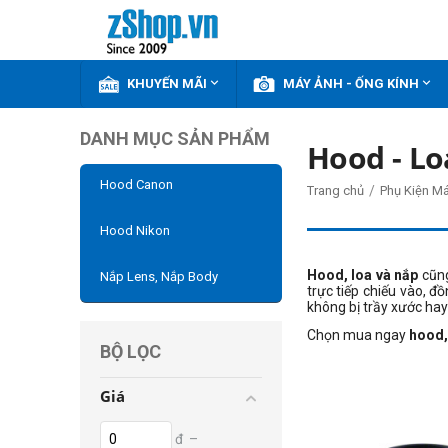


KHUYẾN MÃI
MÁY ẢNH - ỐNG KÍNH
DANH MỤC SẢN PHẨM
Hood - Lo
Hood Canon
/
Trang chủ
Phụ Kiện M
Hood Nikon
Hood, loa và nắp
cũng
Nắp Lens, Nắp Body
trực tiếp chiếu vào, đ
không bị trầy xước hay
Chọn mua ngay
hood,
BỘ LỌC
Giá
đ
–