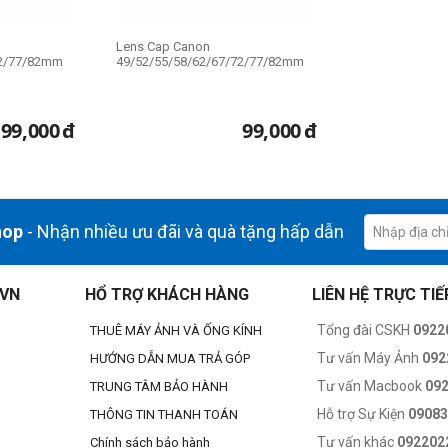
Lens Cap Canon
72/77/82mm
49/52/55/58/62/67/72/77/82mm
99,000
đ
99,000
đ
hop
- Nhận nhiều ưu đãi và quà tặng hấp dẫn
.VN
HỔ TRỢ KHÁCH HÀNG
LIÊN HỆ TRỰC TIẾ
Tổng đài CSKH
0922
THUÊ MÁY ẢNH VÀ ỐNG KÍNH
Tư vấn Máy Ảnh
092
HƯỚNG DẪN MUA TRẢ GÓP
Tư vấn Macbook
09
TRUNG TÂM BẢO HÀNH
Hỗ trợ Sự Kiện
0908
THÔNG TIN THANH TOÁN
Tư vấn khác
092202
Chính sách bảo hành