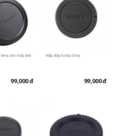
 lens cho máy ảnh
Nắp đậy body Sony
99,000
đ
99,000
đ