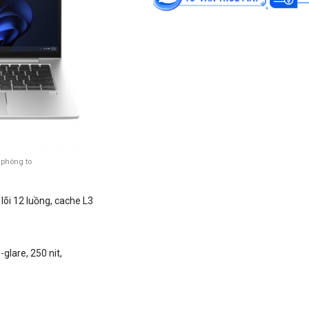
 phóng to
0 lõi 12 luồng, cache L3
glare, 250 nit,