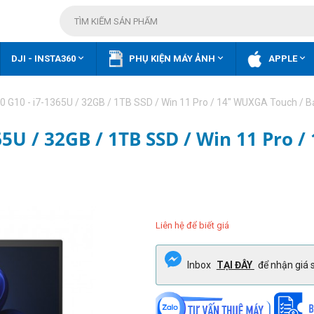



DJI - INSTA360
PHỤ KIỆN MÁY ẢNH
APPLE
40 G10 - i7-1365U / 32GB / 1TB SSD / Win 11 Pro / 14" WUXGA Touch / 
365U / 32GB / 1TB SSD / Win 11 Pro 
Liên hệ để biết giá
Inbox
TẠI ĐÂY
để nhận giá s