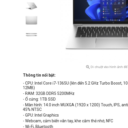

Di chuột vào hình ảnh để
Thông tin nổi bật:
- CPU: Intel Core i7-1365U
(lên đến
5.2 GHz Turbo Boost
, 1
12MB)
- RAM: 32GB
DDR5 5200MHz
- Ổ cứng: 1TB SSD
- Màn hình:
14.0
inch
WUXGA (1920 x 1200) Touch, IPS, anti-
45%
NTSC
- GPU:
Intel Graphics
- Webcam, cảm biến vân tay, khe cắm thẻ nhớ, NFC
- Wi-Fi, Bluetooth