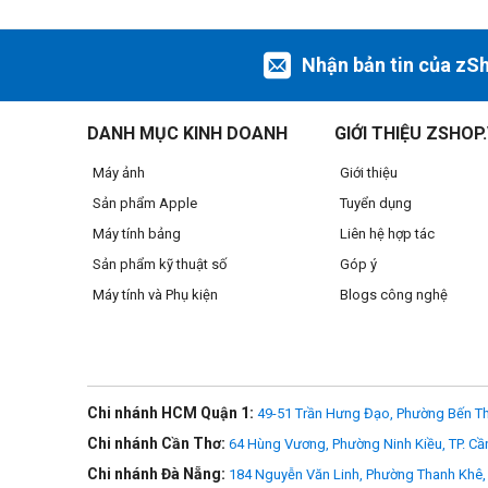
đảm bảo bạn không bao giờ bị chậm.
Nhận bản tin của zS
DANH MỤC KINH DOANH
GIỚI THIỆU ZSHOP
Máy ảnh
Giới thiệu
Sản phẩm Apple
Tuyển dụng
Máy tính bảng
Liên hệ hợp tác
Sản phẩm kỹ thuật số
Góp ý
Máy tính và Phụ kiện
Blogs công nghệ
Chi nhánh HCM Quận 1:
49-51 Trần Hưng Đạo, Phường Bến Th
Chi nhánh Cần Thơ:
64 Hùng Vương, Phường Ninh Kiều, TP. Cầ
Chi nhánh Đà Nẵng:
184 Nguyễn Văn Linh, Phường Thanh Khê, 