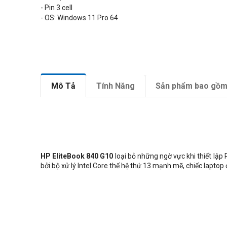
- Pin 3 cell
- OS: Windows 11 Pro 64
Mô Tả
Tính Năng
Sản phẩm bao gồ
HP EliteBook 840 G10
loại bỏ những ngờ vực khi thiết lập
bởi bộ xử lý Intel Core thế hệ thứ 13 mạnh mẽ, chiếc lapto