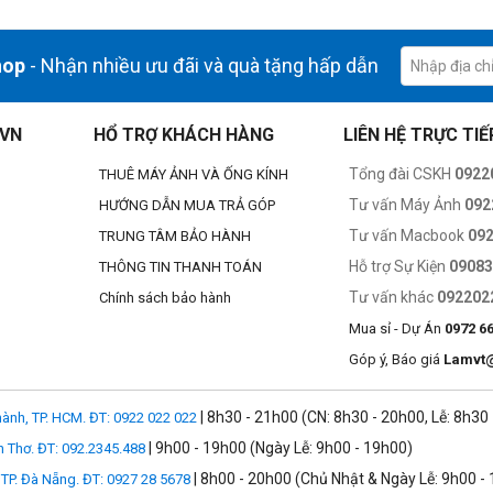
hop
- Nhận nhiều ưu đãi và quà tặng hấp dẫn
.VN
HỔ TRỢ KHÁCH HÀNG
LIÊN HỆ TRỰC TIẾ
Tổng đài CSKH
0922
THUÊ MÁY ẢNH VÀ ỐNG KÍNH
Tư vấn Máy Ảnh
092
HƯỚNG DẪN MUA TRẢ GÓP
Tư vấn Macbook
09
TRUNG TÂM BẢO HÀNH
Hỗ trợ Sự Kiện
0908
THÔNG TIN THANH TOÁN
Tư vấn khác
092202
Chính sách bảo hành
Mua sỉ - Dự Án
0972 6
Góp ý, Báo giá
Lamvt
| 8h30 - 21h00 (CN: 8h30 - 20h00, Lễ: 8h30
ành, TP. HCM. ĐT: 0922 022 022
| 9h00 - 19h00 (Ngày Lễ: 9h00 - 19h00)
n Thơ. ĐT: 092.2345.488
| 8h00 - 20h00 (Chủ Nhật & Ngày Lễ: 9h00 -
TP. Đà Nẵng. ĐT: 0927 28 5678