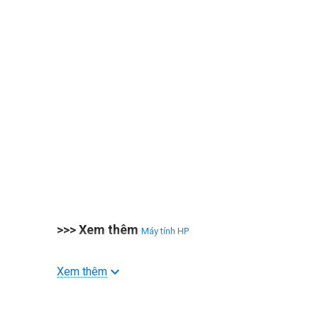
>>> Xem thêm
Máy tính HP
Xem thêm
Xử lý mạnh mẽ
HP EliteBook 840 G10 sử dụng bộ vi xử lý Intel Core thế 