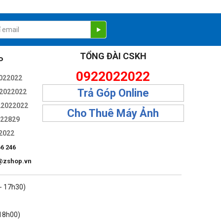
TỔNG ĐÀI CSKH
P
0922022022
022022
Trả Góp Online
2022022
22022022
Cho Thuê Máy Ảnh
322829
2022
66 246
@zshop.vn
 - 17h30)
 18h00)