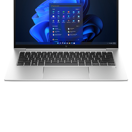
hệ thứ 13 mạnh mẽ có thể đáp ứng mọi nhu cầu với nguồn điện dồi dào.