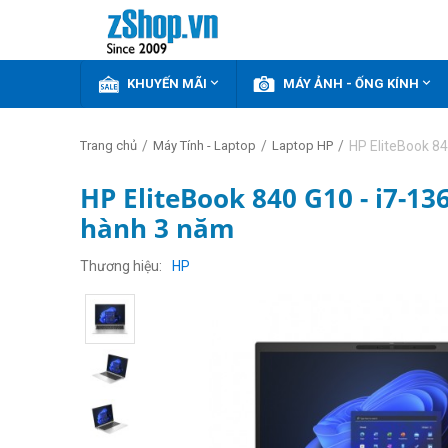


KHUYẾN MÃI
MÁY ẢNH - ỐNG KÍNH
/
/
/
HP EliteBook 8
Trang chủ
Máy Tính - Laptop
Laptop HP
HP EliteBook 840 G10 - i7-1
hành 3 năm
Thương hiệu
HP