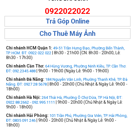
0922022022
Trả Góp Online
Cho Thuê Máy Ảnh
Chi nhánh HCM Quận 1:
49-51 Trần Hưng Đạo, Phường Bến Thành,
| 8h30 - 21h00 (CN: 8h30 - 20h00, Lễ:
TP. HCM. ĐT: 0922 022 022
8h30 - 17h30)
Chi nhánh Cần Thơ:
64 Hùng Vương, Phường Ninh Kiều, TP. Cần Thơ.
| 9h00 - 19h00 (Ngày Lễ: 9h00 - 19h00)
ĐT: 092.2345.488
Chi nhánh Đà Nẵng:
184 Nguyễn Văn Linh, Phường Thanh Khê, TP. Đà
| 8h00 - 20h00 (Chủ Nhật & Ngày Lễ: 9h00 -
Nẵng. ĐT: 0927 28 5678
18h00)
Chi nhánh Hà Nội:
264 Thái Hà, Phường Ô Chợ Dừa, TP. Hà Nội, ĐT:
| 9h00 - 20h00 (Chủ Nhật & Ngày Lễ:
0922 88 2662 - 092.995.1111
9h00 - 18h00)
Chi nhánh Hải Phòng:
101 Trần Phú, Phường Gia Viên, TP. Hải Phòng,
| 9h00 - 20h00 (Chủ Nhật & Ngày Lễ: 9h00 -
ĐT: 0835 091 246
18h00)