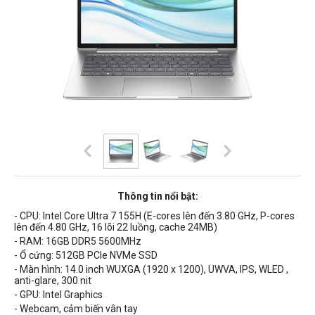
Thông tin nổi bật:
- CPU: Intel Core
Ultra 7 155H (E-cores lên đến 3.80 GHz, P-cores
lên đến 4.80 GHz, 16 lõi 22 luồng, cache 24MB)
- RAM: 16GB DDR5 5600MHz
- Ổ cứng: 512GB PCIe NVMe SSD
- Màn hình: 14.0 inch WUXGA (1920 x
1200
)
, UWVA, IPS, WLED ,
anti-glare, 300 nit
- GPU:
Intel Graphics
- Webcam, cảm biến vân tay