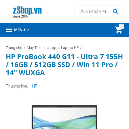

0



MENU
/
/
/
Trang chủ
Máy Tính - Laptop
Laptop HP
HP ProBook 440 G11 - Ultra 7 155H
/ 16GB / 512GB SSD / Win 11 Pro /
14" WUXGA
Thương hiệu
HP