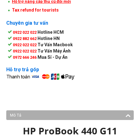
Hỗ trợ nâng cấp thu cũ đổi mới
Tax refund for tourists
Chuyên gia tư vấn
Hotline HCM
0922 022 022
Hotline HN
0922 882 662
Tư Vấn Macbook
0922 022 022
Tư Vấn Máy Ảnh
0922 022 022
Mua Sỉ - Dự Án
0972 666 246
Hỗ trợ trả góp
Mô Tả
HP ProBook 440 G11