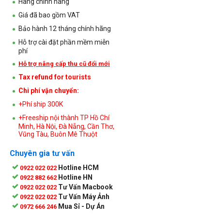
Hàng chính hãng
Giá đã bao gồm VAT
Bảo hành 12 tháng chính hãng
Hỗ trợ cài đặt phần mềm miễn
phí
Hỗ trợ nâng cấp thu cũ đổi mới
Tax refund for tourists
Chi phí vận chuyển:
+Phí ship 300K
+Freeship nội thành TP Hồ Chí
Minh, Hà Nội, Đà Nẵng, Cần Thơ,
Vũng Tàu, Buôn Mê Thuột
Chuyên gia tư vấn
Hotline HCM
0922 022 022
Hotline HN
0922 882 662
Tư Vấn Macbook
0922 022 022
Tư Vấn Máy Ảnh
0922 022 022
Mua Sỉ - Dự Án
0972 666 246