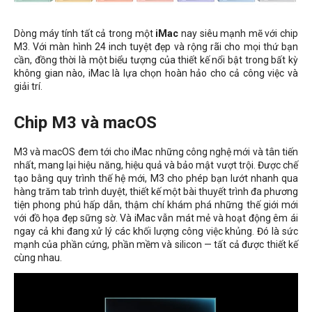
Dòng máy tính tất cả trong một
iMac
nay siêu mạnh mẽ với chip
M3. Với màn hình 24 inch tuyệt đẹp và rộng rãi cho mọi thứ bạn
cần, đồng thời là một biểu tượng của thiết kế nổi bật trong bất kỳ
không gian nào, iMac là lựa chọn hoàn hảo cho cả công việc và
giải trí.
Chip M3 và macOS
M3 và macOS đem tới cho iMac những công nghệ mới và tân tiến
nhất, mang lại hiệu năng, hiệu quả và bảo mật vượt trội. Được chế
tạo bằng quy trình thế hệ mới, M3 cho phép bạn lướt nhanh qua
hàng trăm tab trình duyệt, thiết kế một bài thuyết trình đa phương
tiện phong phú hấp dẫn, thậm chí khám phá những thế giới mới
với đồ họa đẹp sững sờ. Và iMac vẫn mát mẻ và hoạt động êm ái
ngay cả khi đang xử lý các khối lượng công việc khủng. Đó là sức
mạnh của phần cứng, phần mềm và silicon — tất cả được thiết kế
cùng nhau.