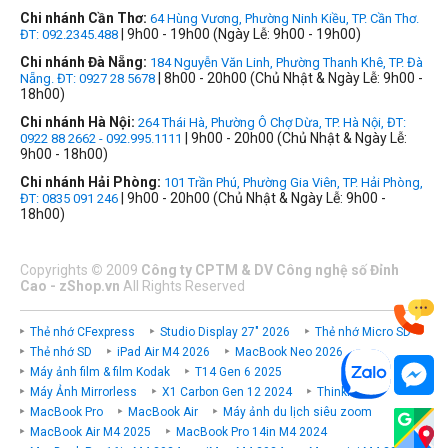
Chi nhánh Cần Thơ:
64 Hùng Vương, Phường Ninh Kiều, TP. Cần Thơ.
| 9h00 - 19h00 (Ngày Lễ: 9h00 - 19h00)
ĐT: 092.2345.488
Chi nhánh Đà Nẵng:
184 Nguyễn Văn Linh, Phường Thanh Khê, TP. Đà
| 8h00 - 20h00 (Chủ Nhật & Ngày Lễ: 9h00 -
Nẵng. ĐT: 0927 28 5678
18h00)
Chi nhánh Hà Nội:
264 Thái Hà, Phường Ô Chợ Dừa, TP. Hà Nội, ĐT:
| 9h00 - 20h00 (Chủ Nhật & Ngày Lễ:
0922 88 2662 - 092.995.1111
9h00 - 18h00)
Chi nhánh Hải Phòng:
101 Trần Phú, Phường Gia Viên, TP. Hải Phòng,
| 9h00 - 20h00 (Chủ Nhật & Ngày Lễ: 9h00 -
ĐT: 0835 091 246
18h00)
Copyrights
©
2009
Công ty CPTM & DV Công nghệ số Đỉnh
Cao - zShop.vn
All Rights Reserved
Thẻ nhớ CFexpress
Studio Display 27" 2026
Thẻ nhớ Micro SD
Thẻ nhớ SD
iPad Air M4 2026
MacBook Neo 2026
Máy ảnh film & film Kodak
T14 Gen 6 2025
Máy Ảnh Mirrorless
X1 Carbon Gen 12 2024
ThinkPad P
MacBook Pro
MacBook Air
Máy ảnh du lịch siêu zoom
MacBook Air M4 2025
MacBook Pro 14in M4 2024