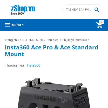

0



MENU
/
/
/
/
Trang chủ
DJI - INSTA360
Phụ Kiện
Phụ kiện Insta360
Insta360 Ace Pro & Ace Standard
Mount
Thương hiệu
Insta360