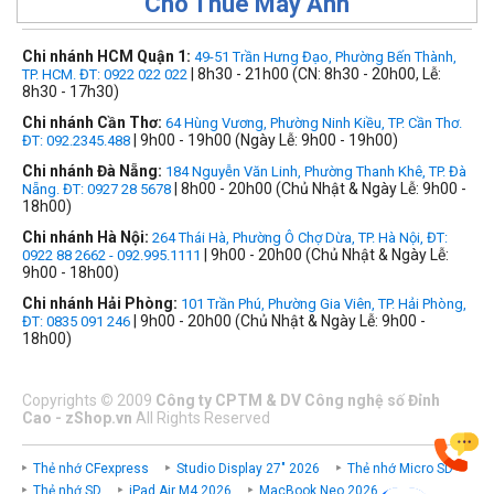
Cho Thuê Máy Ảnh
Chi nhánh HCM Quận 1:
49-51 Trần Hưng Đạo, Phường Bến Thành,
| 8h30 - 21h00 (CN: 8h30 - 20h00, Lễ:
TP. HCM. ĐT: 0922 022 022
8h30 - 17h30)
Chi nhánh Cần Thơ:
64 Hùng Vương, Phường Ninh Kiều, TP. Cần Thơ.
| 9h00 - 19h00 (Ngày Lễ: 9h00 - 19h00)
ĐT: 092.2345.488
Chi nhánh Đà Nẵng:
184 Nguyễn Văn Linh, Phường Thanh Khê, TP. Đà
| 8h00 - 20h00 (Chủ Nhật & Ngày Lễ: 9h00 -
Nẵng. ĐT: 0927 28 5678
18h00)
Chi nhánh Hà Nội:
264 Thái Hà, Phường Ô Chợ Dừa, TP. Hà Nội, ĐT:
| 9h00 - 20h00 (Chủ Nhật & Ngày Lễ:
0922 88 2662 - 092.995.1111
9h00 - 18h00)
Chi nhánh Hải Phòng:
101 Trần Phú, Phường Gia Viên, TP. Hải Phòng,
| 9h00 - 20h00 (Chủ Nhật & Ngày Lễ: 9h00 -
ĐT: 0835 091 246
18h00)
Copyrights
©
2009
Công ty CPTM & DV Công nghệ số Đỉnh
Cao - zShop.vn
All Rights Reserved
Thẻ nhớ CFexpress
Studio Display 27" 2026
Thẻ nhớ Micro SD
Thẻ nhớ SD
iPad Air M4 2026
MacBook Neo 2026