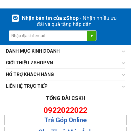
Nhận bản tin của zShop
- Nhận nhiều ưu
đãi và quà tặng hấp dẫn
DANH MỤC KINH DOANH
GIỚI THIỆU ZSHOP.VN
HỔ TRỢ KHÁCH HÀNG
LIÊN HỆ TRỰC TIẾP
TỔNG ĐÀI CSKH
0922022022
Trả Góp Online