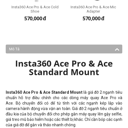
k
Insta360 Ace Pro & Ace Cold
Insta360 Ace Pro & Ace Mic
Shoe
Adapter
570,000
đ
570,000
đ
Mô Tả
Insta360 Ace Pro & Ace
Standard Mount
Insta360 Ace Pro & Ace Standard Mount
là giá đỡ 2 ngạnh tiêu
chuẩn hỗ trợ điều chỉnh cho các dòng máy quay Ace Pro và
Ace. Bộ chuyển đổi có đế từ tính với các ngạnh kép lắp vào
camera hành động vừa vặn an toàn. Giá đỡ 2 ngạnh tiêu chuẩn ở
đầu kia của bộ chuyển đổi cho phép gắn máy quay lên gậy selfie,
giá treo mũ bảo hiểm hoặc các thiết bị khác. Chỉ cần bóp các cạnh
của giá đỡ để gắn và tháo nhanh chóng.