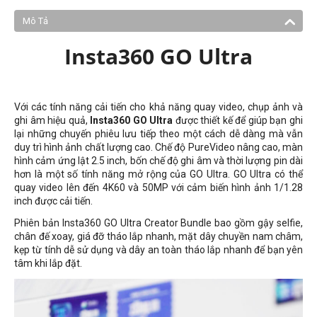
Mô Tả
Insta360 GO Ultra
Với các tính năng cải tiến cho khả năng quay video, chụp ảnh và
ghi âm hiệu quả,
Insta360 GO Ultra
được thiết kế để giúp bạn ghi
lại những chuyến phiêu lưu tiếp theo một cách dễ dàng mà vẫn
duy trì hình ảnh chất lượng cao. Chế độ PureVideo nâng cao, màn
hình cảm ứng lật 2.5 inch, bốn chế độ ghi âm và thời lượng pin dài
hơn là một số tính năng mở rộng của GO Ultra. GO Ultra có thể
quay video lên đến 4K60 và 50MP với cảm biến hình ảnh 1/1.28
inch được cải tiến.
Phiên bản Insta360 GO Ultra Creator Bundle bao gồm gậy selfie,
chân đế xoay, giá đỡ tháo lắp nhanh, mặt dây chuyền nam châm,
kẹp từ tính dễ sử dụng và dây an toàn tháo lắp nhanh để bạn yên
tâm khi lắp đặt.