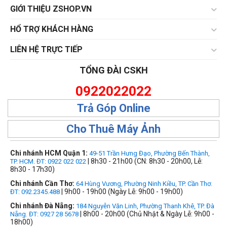
GIỚI THIỆU ZSHOP.VN
HỔ TRỢ KHÁCH HÀNG
LIÊN HỆ TRỰC TIẾP
TỔNG ĐÀI CSKH
0922022022
Trả Góp Online
Cho Thuê Máy Ảnh
Chi nhánh HCM Quận 1:
49-51 Trần Hưng Đạo, Phường Bến Thành,
| 8h30 - 21h00 (CN: 8h30 - 20h00, Lễ:
TP. HCM. ĐT: 0922 022 022
8h30 - 17h30)
Chi nhánh Cần Thơ:
64 Hùng Vương, Phường Ninh Kiều, TP. Cần Thơ.
| 9h00 - 19h00 (Ngày Lễ: 9h00 - 19h00)
ĐT: 092.2345.488
Chi nhánh Đà Nẵng:
184 Nguyễn Văn Linh, Phường Thanh Khê, TP. Đà
| 8h00 - 20h00 (Chủ Nhật & Ngày Lễ: 9h00 -
Nẵng. ĐT: 0927 28 5678
18h00)