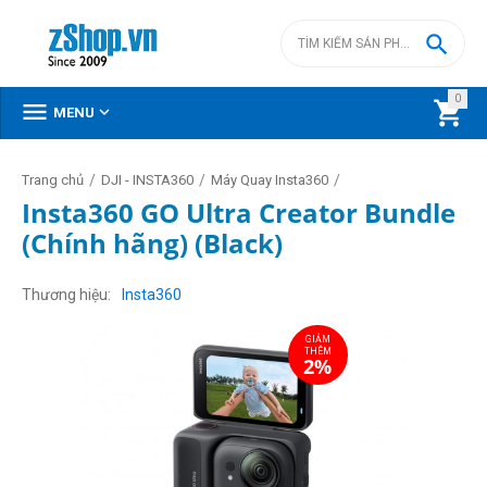

0



MENU
/
/
/
Trang chủ
DJI - INSTA360
Máy Quay Insta360
Insta360 GO Ultra Creator Bundle
(Chính hãng) (Black)
GIẢM
THÊM
2%
Thương hiệu
Insta360