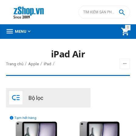

0



MENU
DANH MỤC SẢN PHẨM
iPad Air
Menu
/
/
/
Trang chủ
Apple
iPad
BỘ LỌC

Bộ lọc
Giá

đ
–
đ
Tạm hết hàng
0
đ
47490000
đ