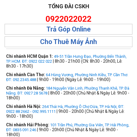
TỔNG ĐÀI CSKH
0922022022
Trả Góp Online
Cho Thuê Máy Ảnh
Chi nhánh HCM Quận 1:
49-51 Trần Hưng Đạo, Phường Bến Thành,
| 8h30 - 21h00 (CN: 8h30 - 20h00, Lễ:
TP. HCM. ĐT: 0922 022 022
8h30 - 17h30)
Chi nhánh Cần Thơ:
64 Hùng Vương, Phường Ninh Kiều, TP. Cần Thơ.
| 9h00 - 19h00 (Ngày Lễ: 9h00 - 19h00)
ĐT: 092.2345.488
Chi nhánh Đà Nẵng:
184 Nguyễn Văn Linh, Phường Thanh Khê, TP. Đà
| 8h00 - 20h00 (Chủ Nhật & Ngày Lễ: 9h00 -
Nẵng. ĐT: 0927 28 5678
18h00)
Chi nhánh Hà Nội:
264 Thái Hà, Phường Ô Chợ Dừa, TP. Hà Nội, ĐT:
| 9h00 - 20h00 (Chủ Nhật & Ngày Lễ:
0922 88 2662 - 092.995.1111
9h00 - 18h00)
Chi nhánh Hải Phòng:
101 Trần Phú, Phường Gia Viên, TP. Hải Phòng,
| 9h00 - 20h00 (Chủ Nhật & Ngày Lễ: 9h00 -
ĐT: 0835 091 246
18h00)