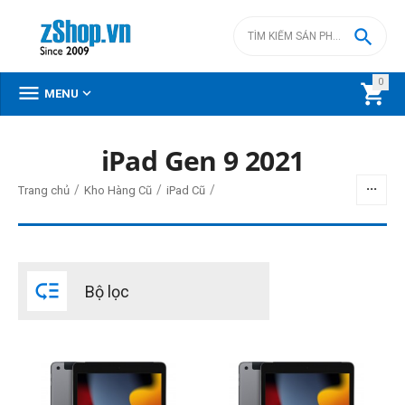

0



MENU
iPad Gen 9 2021
BỘ LỌC
/
/
/
Trang chủ
Kho Hàng Cũ
iPad Cũ
Giá
đ
–
đ

Bộ lọc
0
đ
9900000
đ
Phiên bản Wifi/3G/4G LTE
Wi-Fi Only
Wi-Fi + 4G LTE