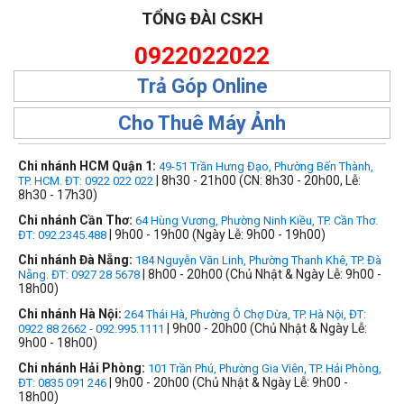
TỔNG ĐÀI CSKH
0922022022
Trả Góp Online
Cho Thuê Máy Ảnh
Chi nhánh HCM Quận 1:
49-51 Trần Hưng Đạo, Phường Bến Thành,
| 8h30 - 21h00 (CN: 8h30 - 20h00, Lễ:
TP. HCM. ĐT: 0922 022 022
8h30 - 17h30)
Chi nhánh Cần Thơ:
64 Hùng Vương, Phường Ninh Kiều, TP. Cần Thơ.
| 9h00 - 19h00 (Ngày Lễ: 9h00 - 19h00)
ĐT: 092.2345.488
Chi nhánh Đà Nẵng:
184 Nguyễn Văn Linh, Phường Thanh Khê, TP. Đà
| 8h00 - 20h00 (Chủ Nhật & Ngày Lễ: 9h00 -
Nẵng. ĐT: 0927 28 5678
18h00)
Chi nhánh Hà Nội:
264 Thái Hà, Phường Ô Chợ Dừa, TP. Hà Nội, ĐT:
| 9h00 - 20h00 (Chủ Nhật & Ngày Lễ:
0922 88 2662 - 092.995.1111
9h00 - 18h00)
Chi nhánh Hải Phòng:
101 Trần Phú, Phường Gia Viên, TP. Hải Phòng,
| 9h00 - 20h00 (Chủ Nhật & Ngày Lễ: 9h00 -
ĐT: 0835 091 246
18h00)