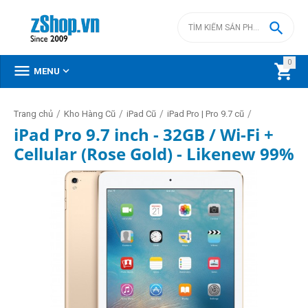

0



MENU
/
/
/
/
Trang chủ
Kho Hàng Cũ
iPad Cũ
iPad Pro | Pro 9.7 cũ
iPad Pro 9.7 inch - 32GB / Wi-Fi +
Cellular (Rose Gold) - Likenew 99%