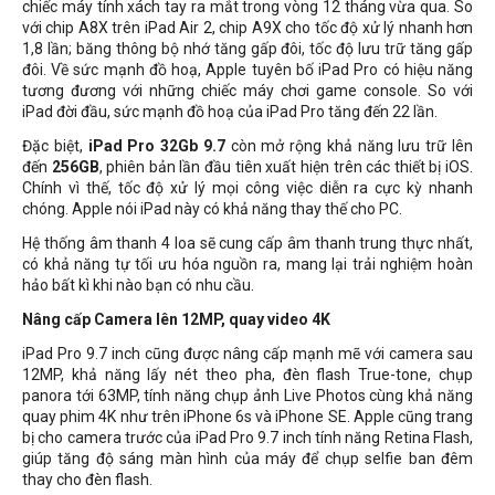
chiếc máy tính xách tay ra mắt trong vòng 12 tháng vừa qua. So
với chip A8X trên iPad Air 2, chip A9X cho tốc độ xử lý nhanh hơn
1,8 lần; băng thông bộ nhớ tăng gấp đôi, tốc độ lưu trữ tăng gấp
đôi. Về sức mạnh đồ hoạ, Apple tuyên bố iPad Pro có hiệu năng
tương đương với những chiếc máy chơi game console. So với
iPad đời đầu, sức mạnh đồ hoạ của iPad Pro tăng đến 22 lần.
Đặc biệt,
iPad Pro 32Gb 9.7
còn mở rộng khả năng lưu trữ lên
đến
256GB
, phiên bản lần đầu tiên xuất hiện trên các thiết bị iOS.
Chính vì thế, tốc độ xử lý mọi công việc diễn ra cực kỳ nhanh
chóng. Apple nói iPad này có khả năng thay thế cho PC.
Hệ thống âm thanh 4 loa sẽ cung cấp âm thanh trung thực nhất,
có khả năng tự tối ưu hóa nguồn ra, mang lại trải nghiệm hoàn
hảo bất kì khi nào bạn có nhu cầu.
Nâng cấp Camera lên 12MP, quay video 4K
iPad Pro 9.7 inch cũng được nâng cấp mạnh mẽ với camera sau
12MP, khả năng lấy nét theo pha, đèn flash True-tone, chụp
panora tới 63MP, tính năng chụp ảnh Live Photos cùng khả năng
quay phim 4K như trên iPhone 6s và iPhone SE. Apple cũng trang
bị cho camera trước của iPad Pro 9.7 inch tính năng Retina Flash,
giúp tăng độ sáng màn hình của máy để chụp selfie ban đêm
thay cho đèn flash.