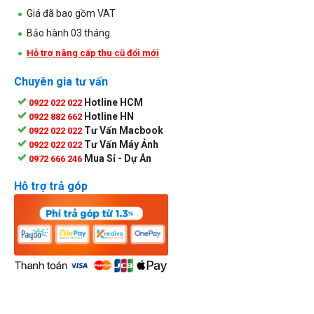
Giá đã bao gồm VAT
Bảo hành 03 tháng
Hỗ trợ nâng cấp thu cũ đổi mới
Chuyên gia tư vấn
Hotline HCM
0922 022 022
Hotline HN
0922 882 662
Tư Vấn Macbook
0922 022 022
Tư Vấn Máy Ảnh
0922 022 022
Mua Sỉ - Dự Án
0972 666 246
Hỗ trợ trả góp