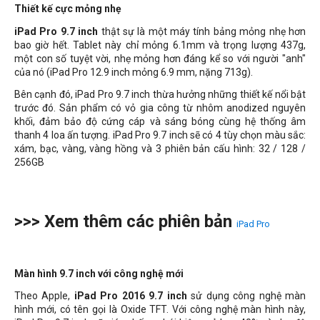
Thiết kế cực mỏng nhẹ
iPad Pro 9.7 inch
thật sự là một máy tính bảng mỏng nhẹ hơn
bao giờ hết. Tablet này chỉ mỏng 6.1mm và trọng lượng 437g,
một con số tuyệt vời, nhẹ mỏng hơn đáng kể so với người "anh"
của nó (iPad Pro 12.9 inch mỏng 6.9 mm, nặng 713g).
Bên cạnh đó, iPad Pro 9.7 inch thừa hưởng những thiết kế nổi bật
trước đó. Sản phẩm có vỏ gia công từ nhôm anodized nguyên
khối, đảm bảo độ cứng cáp và sáng bóng cùng hệ thống âm
thanh 4 loa ấn tượng. iPad Pro 9.7 inch sẽ có 4 tùy chọn màu sắc:
xám, bạc, vàng, vàng hồng và 3 phiên bản cấu hình: 32 / 128 /
256GB
>>> Xem thêm các phiên bản
iPad Pro
Màn hình 9.7 inch với công nghệ mới
Theo Apple,
iPad Pro 2016 9.7 inch
sử dụng công nghệ màn
hình mới, có tên gọi là Oxide TFT. Với công nghệ màn hình này,