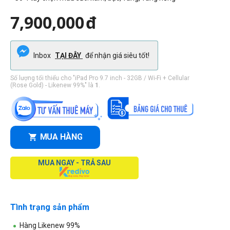
7,900,000
đ
Inbox
TẠI ĐÂY
để nhận giá siêu tốt!
Số lượng tối thiểu cho "iPad Pro 9.7 inch - 32GB / Wi-Fi + Cellular
(Rose Gold) - Likenew 99%" là
1
.
MUA HÀNG
MUA NGAY - TRẢ SAU
Tình trạng sản phẩm
Hàng Likenew 99%