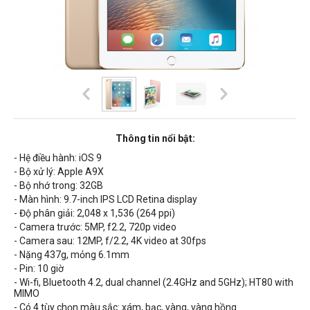
Thông tin nổi bật:
- Hệ điều hành: iOS 9
- Bộ xử lý: Apple A9X
- Bộ nhớ trong: 32GB
- Màn hình: 9.7-inch IPS LCD Retina display
- Độ phân giải: 2,048 x 1,536 (264 ppi)
- Camera trước: 5MP, f2.2, 720p video
- Camera sau: 12MP, f/2.2, 4K video at 30fps
- Nặng 437g, mỏng 6.1mm
- Pin: 10 giờ
- Wi-fi, Bluetooth 4.2, dual channel (2.4GHz and 5GHz); HT80 with
MIMO
- Có 4 tùy chọn màu sắc: xám, bạc, vàng, vàng hồng