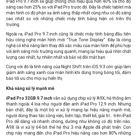
iPad Pro 9.7 inch sẽ giúp chống chói hiệu quả hơn 40% và cho độ
sáng cao hơn 25% so với iPad Pro trước đó. Đây là chiếc tablet mà
màn hình có độ phản xạ ánh sáng thấp nhất cũng như có độ sáng
cao nhất so với những chiếc máy tính bảng hiện có trên thị
trường.
Ngoài ra, iPad Pro 9.7 inch cũng là chiếc máy tính bảng đầu tiên
hữu công nghệ màn hình mới "True Tone Display". Đây là công
nghệ có khả năng làm thay đổi sắc màu của màn hình để phù hợp
với ánh sáng môi trường xung quanh, mang lại hiệu quả nhìn chất
lượng cao nhất, tự nhiên nhất và bảo vệ đôi mắt bạn.
Cùng với đó là tính năng của Night Shift trên iOS 9.3 còn giúp làm
giảm ánh sáng xanh của màn hình khi dùng trong bóng tối, đảm
bảo tối ưu cho mọi sự hiển thị.
Khả năng xử lý mạnh mẽ
iPad Pro 32GB 9.7 inch
vẫn sử dụng chip xử lý A9X, hệ thống âm
thanh ngoài 4 loa như người đàn anh iPad Pro 12.9 inch. Nhưng
bản chất, đây là một bộ vi xử lý mang lại hiệu năng mạnh mẽ,
người dùng thao tác công việc, biên tập, thiết kế, giải trí... trên iPad
Pro dễ dàng và nhanh chóng, dường như không có độ trễn nào.
A9X là vi xử lý 64-bit thế hệ thứ 3 mà Apple đã phát triển. Con
chip này mang đến cho iPad Pro hiệu năng cao hơn 80% những