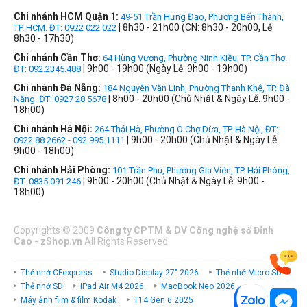
Chi nhánh HCM Quận 1:
49-51 Trần Hưng Đạo, Phường Bến Thành,
| 8h30 - 21h00 (CN: 8h30 - 20h00, Lễ:
TP. HCM. ĐT: 0922 022 022
8h30 - 17h30)
Chi nhánh Cần Thơ:
64 Hùng Vương, Phường Ninh Kiều, TP. Cần Thơ.
| 9h00 - 19h00 (Ngày Lễ: 9h00 - 19h00)
ĐT: 092.2345.488
Chi nhánh Đà Nẵng:
184 Nguyễn Văn Linh, Phường Thanh Khê, TP. Đà
| 8h00 - 20h00 (Chủ Nhật & Ngày Lễ: 9h00 -
Nẵng. ĐT: 0927 28 5678
18h00)
Chi nhánh Hà Nội:
264 Thái Hà, Phường Ô Chợ Dừa, TP. Hà Nội, ĐT:
| 9h00 - 20h00 (Chủ Nhật & Ngày Lễ:
0922 88 2662 - 092.995.1111
9h00 - 18h00)
Chi nhánh Hải Phòng:
101 Trần Phú, Phường Gia Viên, TP. Hải Phòng,
| 9h00 - 20h00 (Chủ Nhật & Ngày Lễ: 9h00 -
ĐT: 0835 091 246
18h00)
Copyrights
©
2009
Công ty CPTM & DV Công nghệ số Đỉnh
Cao - zShop.vn
All Rights Reserved
Thẻ nhớ CFexpress
Studio Display 27" 2026
Thẻ nhớ Micro SD
Thẻ nhớ SD
iPad Air M4 2026
MacBook Neo 2026
Máy ảnh film & film Kodak
T14 Gen 6 2025