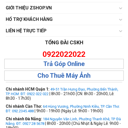
GIỚI THIỆU ZSHOP.VN
HỔ TRỢ KHÁCH HÀNG
LIÊN HỆ TRỰC TIẾP
TỔNG ĐÀI CSKH
0922022022
Trả Góp Online
Cho Thuê Máy Ảnh
Chi nhánh HCM Quận 1:
49-51 Trần Hưng Đạo, Phường Bến Thành,
| 8h30 - 21h00 (CN: 8h30 - 20h00, Lễ:
TP. HCM. ĐT: 0922 022 022
8h30 - 17h30)
Chi nhánh Cần Thơ:
64 Hùng Vương, Phường Ninh Kiều, TP. Cần Thơ.
| 9h00 - 19h00 (Ngày Lễ: 9h00 - 19h00)
ĐT: 092.2345.488
Chi nhánh Đà Nẵng:
184 Nguyễn Văn Linh, Phường Thanh Khê, TP. Đà
| 8h00 - 20h00 (Chủ Nhật & Ngày Lễ: 9h00 -
Nẵng. ĐT: 0927 28 5678