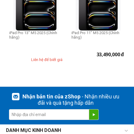
iPad Pro 13" M5 2025 (Chính
iPad Pro 11" M5 2025 (Chính
hãng)
hãng)
33,490,000
đ
Liên hệ để biết giá
Nhận bản tin của zShop
- Nhận nhiều ưu
đãi và quà tặng hấp dẫn
DANH MỤC KINH DOANH