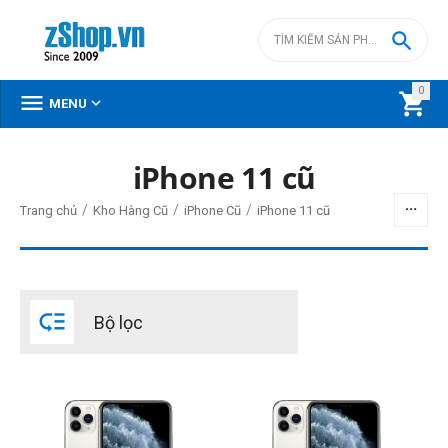

0



MENU
iPhone 11 cũ
BỘ LỌC
/
/
/
Trang chủ
Kho Hàng Cũ
iPhone Cũ
iPhone 11 cũ
Giá
đ
–
đ

Bộ lọc
7200000
đ
10490000
đ
Model
iPhone 11
iPhone 11 Pro