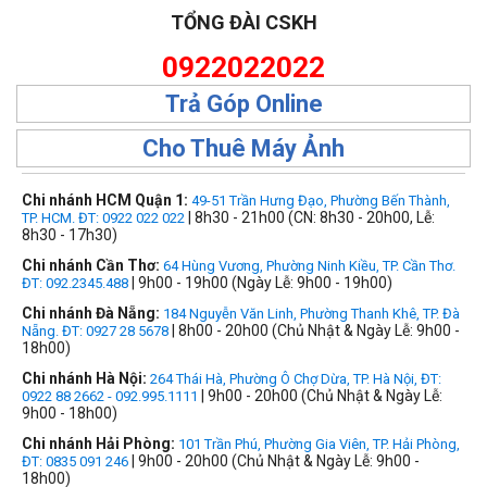
TỔNG ĐÀI CSKH
0922022022
Trả Góp Online
Cho Thuê Máy Ảnh
Chi nhánh HCM Quận 1:
49-51 Trần Hưng Đạo, Phường Bến Thành,
| 8h30 - 21h00 (CN: 8h30 - 20h00, Lễ:
TP. HCM. ĐT: 0922 022 022
8h30 - 17h30)
Chi nhánh Cần Thơ:
64 Hùng Vương, Phường Ninh Kiều, TP. Cần Thơ.
| 9h00 - 19h00 (Ngày Lễ: 9h00 - 19h00)
ĐT: 092.2345.488
Chi nhánh Đà Nẵng:
184 Nguyễn Văn Linh, Phường Thanh Khê, TP. Đà
| 8h00 - 20h00 (Chủ Nhật & Ngày Lễ: 9h00 -
Nẵng. ĐT: 0927 28 5678
18h00)
Chi nhánh Hà Nội:
264 Thái Hà, Phường Ô Chợ Dừa, TP. Hà Nội, ĐT:
| 9h00 - 20h00 (Chủ Nhật & Ngày Lễ:
0922 88 2662 - 092.995.1111
9h00 - 18h00)
Chi nhánh Hải Phòng:
101 Trần Phú, Phường Gia Viên, TP. Hải Phòng,
| 9h00 - 20h00 (Chủ Nhật & Ngày Lễ: 9h00 -
ĐT: 0835 091 246
18h00)