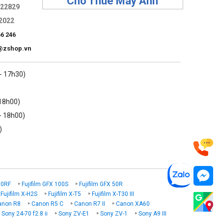
Cho Thuê Máy Ảnh
322829
2022
66 246
@zshop.vn
 - 17h30)
 18h00)
- 18h00)
)
00RF
Fujifilm GFX 100S
Fujifilm GFX 50R
Fujifilm X-H2S
Fujifilm X-T5
Fujifilm X-T30 III
anon R8
Canon R5 C
Canon R7 II
Canon XA60
Sony 24-70 f2.8 ii
Sony ZV-E1
Sony ZV-1
Sony A9 III