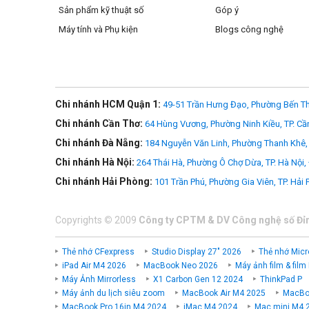
Sản phẩm kỹ thuật số
Góp ý
Máy tính và Phụ kiện
Blogs công nghệ
Chi nhánh HCM Quận 1:
49-51 Trần Hưng Đạo, Phường Bến Th
Chi nhánh Cần Thơ:
64 Hùng Vương, Phường Ninh Kiều, TP. Cầ
Chi nhánh Đà Nẵng:
184 Nguyễn Văn Linh, Phường Thanh Khê, 
Chi nhánh Hà Nội:
264 Thái Hà, Phường Ô Chợ Dừa, TP. Hà Nội,
Chi nhánh Hải Phòng:
101 Trần Phú, Phường Gia Viên, TP. Hải
Copyrights
©
2009
Công ty CPTM & DV Công nghệ số Đỉ
Thẻ nhớ CFexpress
Studio Display 27" 2026
Thẻ nhớ Micr
iPad Air M4 2026
MacBook Neo 2026
Máy ảnh film & film
Máy Ảnh Mirrorless
X1 Carbon Gen 12 2024
ThinkPad P
Máy ảnh du lịch siêu zoom
MacBook Air M4 2025
MacBoo
MacBook Pro 16in M4 2024
iMac M4 2024
Mac mini M4 