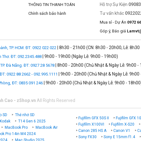
Hỗ trợ Sự Kiện
0908
THÔNG TIN THANH TOÁN
Tư vấn khác
092202
Chính sách bảo hành
Mua sỉ - Dự Án
0972 6
Góp ý, Báo giá
Lamvt
| 8h30 - 21h00 (CN: 8h30 - 20h00, Lễ: 8h30
ành, TP. HCM. ĐT: 0922 022 022
| 9h00 - 19h00 (Ngày Lễ: 9h00 - 19h00)
n Thơ. ĐT: 092.2345.488
| 8h00 - 20h00 (Chủ Nhật & Ngày Lễ: 9h00 -
TP. Đà Nẵng. ĐT: 0927 28 5678
| 9h00 - 20h00 (Chủ Nhật & Ngày Lễ: 9h00 
 ĐT: 0922 88 2662 - 092.995.1111
| 9h00 - 20h00 (Chủ Nhật & Ngày Lễ: 9h00 - 18h00
 Phòng, ĐT: 0835 091 246
nh Cao - zShop.vn
All Rights Reserved
o SD
Thẻ nhớ SD
Fujifilm GFX 50S II
Fujifilm GFX 1
 Kodak
T14 Gen 6 2025
Fujifilm X100VI
Fujifilm X-S20
MacBook Pro
MacBook Air
Canon 285 HS A
Canon V1
C
k Pro 14in M4 2024
Sony FX30
Sony E 15mm f1.4
2024
Mac Studio 2025