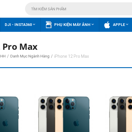



DJI - INSTA360
PHỤ KIỆN MÁY ẢNH
APPLE
2 Pro Max
/
/
iPhone 12 Pro Max
 HH
Danh Mục Ngành Hàng