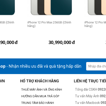
8GB (Chính
iPhone 12 Pro Max 256GB (Chính
iPhone 12 Pro 
hãng)
hãng)
290,000
đ
30,990,000
đ
hop
- Nhận nhiều ưu đãi và quà tặng hấp dẫn
.VN
HỔ TRỢ KHÁCH HÀNG
LIÊN HỆ TRỰC TIẾ
Tổng đài CSKH
0922
THUÊ MÁY ẢNH VÀ ỐNG KÍNH
Tư vấn Máy Ảnh
092
HƯỚNG DẪN MUA TRẢ GÓP
Tư vấn Macbook
09
TRUNG TÂM BẢO HÀNH