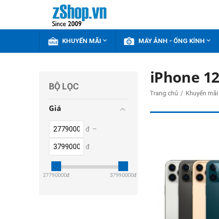


KHUYẾN MÃI
MÁY ẢNH - ỐNG KÍNH
iPhone 1
BỘ LỌC
/
Trang chủ
Khuyến mãi
Giá
đ
–
đ
27790000
đ
37990000
đ