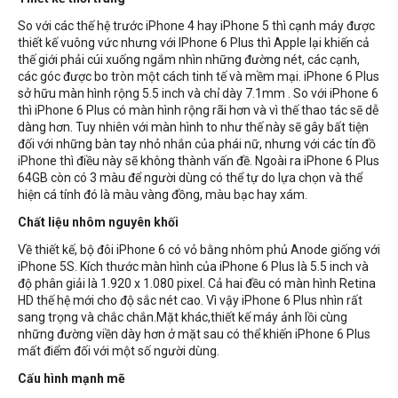
So với các thế hệ trước iPhone 4 hay iPhone 5 thì cạnh máy được
thiết kế vuông vức nhưng với IPhone 6 Plus thì Apple lại khiến cả
thế giới phải cúi xuống ngắm nhìn những đường nét, các cạnh,
các góc được bo tròn một cách tinh tế và mềm mại. iPhone 6 Plus
sở hữu màn hình rộng 5.5 inch và chỉ dày 7.1mm . So với iPhone 6
thì iPhone 6 Plus có màn hình rộng rãi hơn và vì thế thao tác sẽ dễ
dàng hơn. Tuy nhiên với màn hình to như thế này sẽ gây bất tiện
đối với những bàn tay nhỏ nhắn của phái nữ, nhưng với các tín đồ
iPhone thì điều này sẽ không thành vấn đề. Ngoài ra iPhone 6 Plus
64GB còn có 3 màu để người dùng có thể tự do lựa chọn và thể
hiện cá tính đó là màu vàng đồng, màu bạc hay xám.
Chất liệu nhôm nguyên khối
Về thiết kế, bộ đôi iPhone 6 có vỏ bằng nhôm phủ Anode giống với
iPhone 5S. Kích thước màn hình của iPhone 6 Plus là 5.5 inch và
độ phân giải là 1.920 x 1.080 pixel. Cả hai đều có màn hình Retina
HD thế hệ mới cho độ sắc nét cao. Vì vậy iPhone 6 Plus nhìn rất
sang trọng và chắc chắn.Mặt khác,thiết kế máy ảnh lồi cùng
những đường viền dày hơn ở mặt sau có thể khiến iPhone 6 Plus
mất điểm đối với một số người dùng.
Cấu hình mạnh mẽ