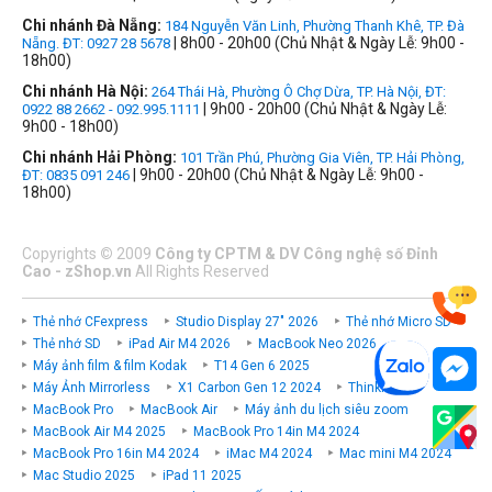
Chi nhánh Đà Nẵng:
184 Nguyễn Văn Linh, Phường Thanh Khê, TP. Đà
| 8h00 - 20h00 (Chủ Nhật & Ngày Lễ: 9h00 -
Nẵng. ĐT: 0927 28 5678
18h00)
Chi nhánh Hà Nội:
264 Thái Hà, Phường Ô Chợ Dừa, TP. Hà Nội, ĐT:
| 9h00 - 20h00 (Chủ Nhật & Ngày Lễ:
0922 88 2662 - 092.995.1111
9h00 - 18h00)
Chi nhánh Hải Phòng:
101 Trần Phú, Phường Gia Viên, TP. Hải Phòng,
| 9h00 - 20h00 (Chủ Nhật & Ngày Lễ: 9h00 -
ĐT: 0835 091 246
18h00)
Copyrights
©
2009
Công ty CPTM & DV Công nghệ số Đỉnh
Cao - zShop.vn
All Rights Reserved
Thẻ nhớ CFexpress
Studio Display 27" 2026
Thẻ nhớ Micro SD
Thẻ nhớ SD
iPad Air M4 2026
MacBook Neo 2026
Máy ảnh film & film Kodak
T14 Gen 6 2025
Máy Ảnh Mirrorless
X1 Carbon Gen 12 2024
ThinkPad P
MacBook Pro
MacBook Air
Máy ảnh du lịch siêu zoom
MacBook Air M4 2025
MacBook Pro 14in M4 2024
MacBook Pro 16in M4 2024
iMac M4 2024
Mac mini M4 2024
Mac Studio 2025
iPad 11 2025