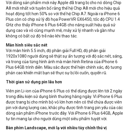
Với dòng sản phẩm mới này Apple đã trang bị cho nó dòng Chip
A8 mới nhất với tuyên bố rằng thế hệ Chip A8 mới cho hiệu quả
hoạt động tốt hơn 50% so với thế hệ Chip A7. Ngoài ra iPhone 6
Plus còn có chip xử lý đồ họa PowerVR GX6450, tốc độ CPU 1.4
GHz cho thấy iPhone 6 Plus 64GB cho năng suất hiệu quả sử
dụng cao và vô cùng mạnh mẽ, máy xử lý nhanh và gần như
không có bất cứ độ trễ nào khi thao tác.
Màn hình siêu sắc nét
Với màn hình 5.5 inch, độ phân giải Full HD, độ phân giải
1920x1080 người dùng sẽ thật sự ấn tượng với độ sắc nét, sáng,
và trong của từng hình ảnh mà màn hình Retina của iPhone 6
Plus 64GB trình diễn. Màu sắc được thể hiện chính xác, độ tương
phản cao khiến mắt bạn sẽ thực sự bị lôi cuốn, quyến rũ.
Thời gian sử dụng pin lâu hơn
Viên pin Li-ion của iPhone 6 Plus có thể dùng được lên tới 2 ngày
trong điều kiện sử dụng bình thường hằng ngày. Vì iPhone 6 Plus
được trang bị cho mình bộ vỏ lớn hơn nên có thể chứa được viên
pin với dung lượng cao, khắc phụ được tình trang pin yếu của các
dòng sản phẩm iPhone trước đây. Với iPhone 6 Plus 64GB, Apple
tự tin mang lại cho người dùng một siêu phẩm tuyệt vời.
Bàn phím Landscape, mới lạ với nhiều tùy chỉnh thú vị