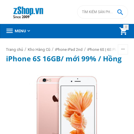

0



MENU
/
/
/
/
Trang chủ
Kho Hàng Cũ
iPhone iPad 2nd
iPhone 6S | 6S Plus Cũ
iPhone 6S 16GB/ mới 99% / Hồng