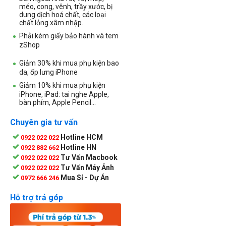
méo, cong, vênh, trầy xước, bị
dung dịch hoá chất, các loại
chất lỏng xâm nhập.
Phải kèm giấy bảo hành và tem
zShop
Giảm 30% khi mua phụ kiện bao
da, ốp lưng iPhone
Giảm 10% khi mua phụ kiện
iPhone, iPad: tai nghe Apple,
bàn phím, Apple Pencil...
Chuyên gia tư vấn
Hotline HCM
0922 022 022
Hotline HN
0922 882 662
Tư Vấn Macbook
0922 022 022
Tư Vấn Máy Ảnh
0922 022 022
Mua Sỉ - Dự Án
0972 666 246
Hỗ trợ trả góp