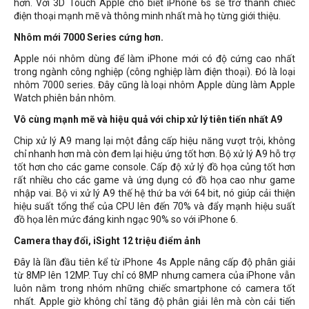
hơn. Với 3D Touch Apple cho biết iPhone 6s sẽ trở thành chiếc
điện thoại mạnh mẽ và thông minh nhất mà họ từng giới thiệu.
Nhôm mới 7000 Series cứng hơn.
Apple nói nhôm dùng để làm iPhone mới có độ cứng cao nhất
trong ngành công nghiệp (công nghiệp làm điện thoại). Đó là loại
nhôm 7000 series. Đây cũng là loại nhôm Apple dùng làm Apple
Watch phiên bản nhôm.
Vô cùng mạnh mẽ và hiệu quả với chip xử lý tiên tiến nhất A9
Chip xử lý A9 mang lại một đẳng cấp hiệu năng vượt trội, không
chỉ nhanh hơn mà còn đem lại hiệu ứng tốt hơn. Bộ xử lý A9 hỗ trợ
tốt hơn cho các game console. Cấp độ xử lý đồ họa củng tốt hơn
rất nhiều cho các game và ứng dụng có đồ họa cao như game
nhập vai. Bộ vi xử lý A9 thế hệ thứ ba với 64 bit, nó giúp cải thiện
hiệu suất tổng thể của CPU lên đến 70% và đẩy mạnh hiệu suất
đồ họa lên mức đáng kinh ngạc 90% so với iPhone 6.
Camera thay đổi, iSight 12 triệu điểm ảnh
Đây là lần đầu tiên kể từ iPhone 4s Apple nâng cấp độ phân giải
từ 8MP lên 12MP. Tuy chỉ có 8MP nhưng camera của iPhone vẫn
luôn nằm trong nhóm những chiếc smartphone có camera tốt
nhất. Apple giờ không chỉ tăng độ phân giải lên mà còn cải tiến