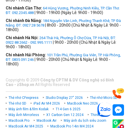
8h30 - 17h30)
Chi nhánh Cần Thơ:
64 Hùng Vương, Phường Ninh Kiều, TP. Cần Thơ.
| 9h00 - 19h00 (Ngày Lễ: 9h00 - 19h00)
ĐT: 092.2345.488
Chi nhánh Đà Nẵng:
184 Nguyễn Văn Linh, Phường Thanh Khê, TP. Đà
| 8h00 - 20h00 (Chủ Nhật & Ngày Lễ: 9h00 -
Nẵng. ĐT: 0927 28 5678
18h00)
Chi nhánh Hà Nội:
264 Thái Hà, Phường Ô Chợ Dừa, TP. Hà Nội, ĐT:
| 9h00 - 20h00 (Chủ Nhật & Ngày Lễ:
0922 88 2662 - 092.995.1111
9h00 - 18h00)
Chi nhánh Hải Phòng:
101 Trần Phú, Phường Gia Viên, TP. Hải Phòng,
| 9h00 - 20h00 (Chủ Nhật & Ngày Lễ: 9h00 -
ĐT: 0835 091 246
18h00)
Copyrights
©
2009
Công ty CPTM & DV Công nghệ số Đỉnh
Cao - zShop.vn
All Rights Reserved
Thẻ nhớ CFexpress
Studio Display 27" 2026
Thẻ nhớ Micro SD
Thẻ nhớ SD
iPad Air M4 2026
MacBook Neo 2026
Máy ảnh film & film Kodak
T14 Gen 6 2025
Máy Ảnh Mirrorless
X1 Carbon Gen 12 2024
ThinkPad P
MacBook Pro
MacBook Air
Máy ảnh du lịch siêu zoom
MacBook Air M4 2025
MacBook Pro 14in M4 2024