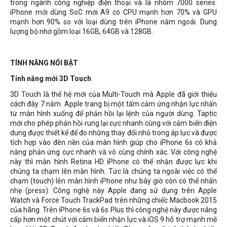
trong ngành công nghiệp điện thoại và là nhôm 7000 series.
iPhone mới dùng SoC mới A9 có CPU mạnh hơn 70% và GPU
mạnh hơn 90% so với loại dùng trên iPhone năm ngoái. Dung
lượng bộ nhớ gồm loại 16GB, 64GB và 128GB.
TÍNH NĂNG NỔI BẬT
Tính năng mới 3D Touch
3D Touch là thế hệ mới của Multi-Touch mà Apple đã giới thiệu
cách đây 7 năm. Apple trang bị một tấm cảm ứng nhận lực nhấn
từ màn hình xuống để phản hồi lại lệnh của người dùng. Taptic
mới cho phép phản hồi rung lại cực nhanh cùng với cảm biến điện
dung được thiết kế để đo những thay đổi nhỏ trong áp lực và được
tích hợp vào đèn nền của màn hình giúp cho iPhone 6s có khả
năng phản ứng cực nhanh và vô cùng chính xác. Với công nghệ
này thì màn hình Retina HD iPhone có thể nhận được lực khi
chúng ta chạm lên màn hình. Tức là chúng ta ngoài việc có thể
chạm (touch) lên màn hình iPhone như bây giờ còn có thể nhấn
nhẹ (press). Công nghệ này Apple đang sử dụng trên Apple
Watch và Force Touch TrackPad trên những chiếc Macbook 2015
của hãng. Trên iPhone 6s và 6s Plus thì công nghệ này được nâng
cấp hơn một chút với cảm biến nhận lực và iOS 9 hỗ trợ mạnh mẽ