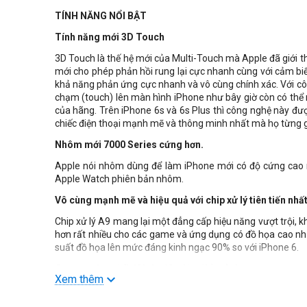
TÍNH NĂNG NỔI BẬT
Tính năng mới 3D Touch
3D Touch là thế hệ mới của Multi-Touch mà Apple đã giới t
mới cho phép phản hồi rung lại cực nhanh cùng với cảm biế
khả năng phản ứng cực nhanh và vô cùng chính xác. Với côn
chạm (touch) lên màn hình iPhone như bây giờ còn có thể
của hãng. Trên iPhone 6s và 6s Plus thì công nghệ này đư
chiếc điện thoại mạnh mẽ và thông minh nhất mà họ từng gi
Nhôm mới 7000 Series cứng hơn.
Apple nói nhôm dùng để làm iPhone mới có độ cứng cao nh
Apple Watch phiên bản nhôm.
Vô cùng mạnh mẽ và hiệu quả với chip xử lý tiên tiến nhấ
Chip xử lý A9 mang lại một đẳng cấp hiệu năng vượt trội, k
hơn rất nhiều cho các game và ứng dụng có đồ họa cao như 
suất đồ họa lên mức đáng kinh ngạc 90% so với iPhone 6.
Camera thay đổi, iSight 12 triệu điểm ảnh
Xem thêm
Đây là lần đầu tiên kể từ iPhone 4s Apple nâng cấp độ 
tốt nhất. Apple giờ không chỉ tăng độ phân giải lên mà 