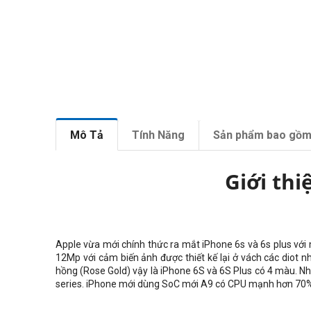
Mô Tả
Tính Năng
Sản phẩm bao gồ
Giới thi
Apple vừa mới chính thức ra mắt iPhone 6s và 6s plus vớ
12Mp với cảm biến ảnh được thiết kế lại ở vách các diot 
hồng (Rose Gold) vậy là iPhone 6S và 6S Plus có 4 màu. N
series. iPhone mới dùng SoC mới A9 có CPU mạnh hơn 70%