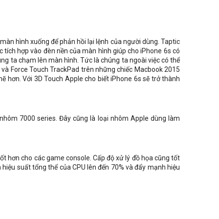
màn hình xuống để phản hồi lại lệnh của người dùng. Taptic
ợc tích hợp vào đèn nền của màn hình giúp cho iPhone 6s có
ng ta chạm lên màn hình. Tức là chúng ta ngoài việc có thể
ch và Force Touch TrackPad trên những chiếc Macbook 2015
ẽ hơn. Với 3D Touch Apple cho biết iPhone 6s sẽ trở thành
i nhôm 7000 series. Đây cũng là loại nhôm Apple dùng làm
 tốt hơn cho các game console. Cấp độ xử lý đồ họa cũng tốt
ện hiệu suất tổng thể của CPU lên đến 70% và đẩy mạnh hiệu
ẫn luôn nằm trong nhóm những chiếc smartphone có camera
 ở mức độ subpixels để hạn chế hiện tượng nhiễu xuyên âm