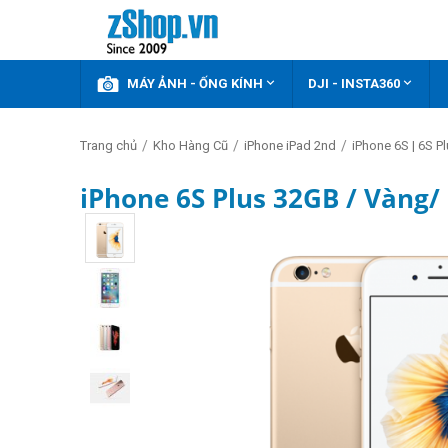



KHUYẾN MÃI
MÁY ẢNH - ỐNG KÍNH
DJI - INSTA360
/
/
/
Trang chủ
Kho Hàng Cũ
iPhone iPad 2nd
iPhone 6S | 6S P
iPhone 6S Plus 32GB / Vàng