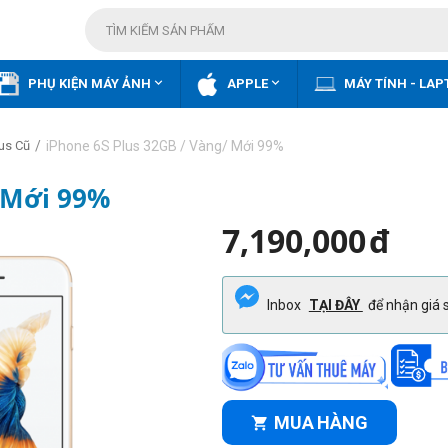


PHỤ KIỆN MÁY ẢNH
APPLE
MÁY TÍNH - LAP
/
iPhone 6S Plus 32GB / Vàng/ Mới 99%
lus Cũ
/ Mới 99%
7,190,000
đ
Inbox
TẠI ĐÂY
để nhận giá s
MUA HÀNG