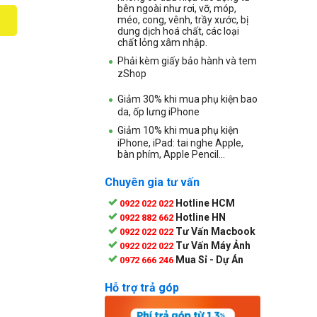
bên ngoài như rơi, vỡ, móp,
méo, cong, vênh, trầy xước, bị
dung dịch hoá chất, các loại
chất lỏng xâm nhập.
Phải kèm giấy bảo hành và tem
zShop
Giảm 30% khi mua phụ kiện bao
da, ốp lưng iPhone
Giảm 10% khi mua phụ kiện
iPhone, iPad: tai nghe Apple,
bàn phím, Apple Pencil...
Chuyên gia tư vấn
Hotline HCM
0922 022 022
Hotline HN
0922 882 662
Tư Vấn Macbook
0922 022 022
Tư Vấn Máy Ảnh
0922 022 022
Mua Sỉ - Dự Án
0972 666 246
Hỗ trợ trả góp