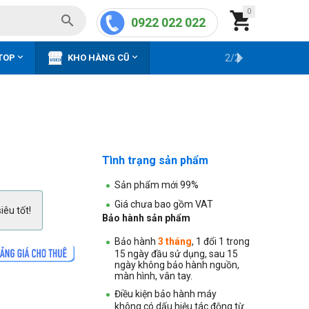
0


0922 022 022


TOP
KHO HÀNG CŨ
2/2
Tình trạng sản phẩm
Sản phẩm mới 99%
Giá chưa bao gồm VAT
iêu tốt!
Bảo hành sản phẩm
Bảo hành
3 tháng
, 1 đổi 1 trong
15 ngày đầu sử dụng, sau 15
ngày không bảo hành nguồn,
màn hình, vân tay.
Điều kiện bảo hành máy
không
có dấu hiệu tác động từ