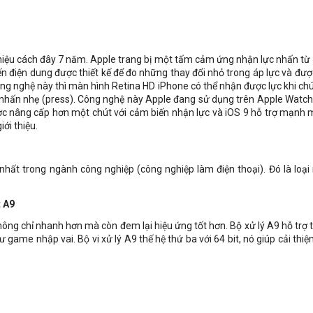
hiệu cách đây 7 năm. Apple trang bị một tấm cảm ứng nhận lực nhấn từ 
n điện dung được thiết kế để đo những thay đổi nhỏ trong áp lực và đư
g nghệ này thì màn hình Retina HD iPhone có thể nhận được lực khi chú
 nhấn nhẹ (press). Công nghệ này Apple đang sử dụng trên Apple Wat
ợc nâng cấp hơn một chút với cảm biến nhận lực và iOS 9 hỗ trợ mạnh m
ới thiệu.
ất trong ngành công nghiệp (công nghiệp làm điện thoại). Đó là loạ
t A9
hông chỉ nhanh hơn mà còn đem lại hiệu ứng tốt hơn. Bộ xử lý A9 hỗ trợ
game nhập vai. Bộ vi xử lý A9 thế hệ thứ ba với 64 bit, nó giúp cải thi
phân giải từ 8MP lên 12MP. Tuy chỉ có 8MP nhưng camera của iPhone v
còn cải tiến bên trong để cho hình ảnh tốt hơn. Apple nói họ cải tiến