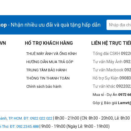
nh. Cải tiến của Apple được mô tả trong buổi giới thiệu giống như là x
àu sắc trung thực hơn. iPhone 6s Plus còn có tính năng ổn định hình ản
hop
- Nhận nhiều ưu đãi và quà tặng hấp dẫn
Đây đúng là phần nâng cấp mà nhiều người dùng mong đợi. Nhất là trong
.VN
HỔ TRỢ KHÁCH HÀNG
LIÊN HỆ TRỰC TIẾ
Tổng đài CSKH
0922
THUÊ MÁY ẢNH VÀ ỐNG KÍNH
 lên độ phân giải 5MP và có tính năng dùng màn hình làm Flash khi chụp
Tư vấn Máy Ảnh
092
HƯỚNG DẪN MUA TRẢ GÓP
 để làm flash cho iPhone. Nếu bạn từng dùng các sản phẩm của Apple t
độc đáo.
Tư vấn Macbook
09
TRUNG TÂM BẢO HÀNH
Hỗ trợ Sự Kiện
0908
THÔNG TIN THANH TOÁN
à trò chơi game một cách nhanh chóng. Người dùng có thể trải nghiệm
Tư vấn khác
092202
Chính sách bảo hành
ghệ kết nối Bluetooth người dùng còn có thể kết nối với Apple Watch, loa 
Mua sỉ - Dự Án
0972 6
Góp ý, Báo giá
Lamvt
| 8h30 - 21h00 (CN: 8h30 - 20h00, Lễ: 8h30
ành, TP. HCM. ĐT: 0922 022 022
| 9h00 - 19h00 (Ngày Lễ: 9h00 - 19h00)
n Thơ. ĐT: 092.2345.488