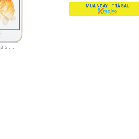
MUA NGAY - TRẢ SAU
 phóng to