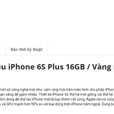
m
Đặc tính kỹ thuật
ệu iPhone 6S Plus 16GB / Vàn
i một số công nghệ mới như: cảm ứng mới trên màn hình cho phép iPhon
nhận sáng để giảm nhiễu. Thiết kế iPhone 6s thế hệ mới giống với thế 
hôm dùng để chế tác iPhone mới là loại nhôm rất cứng, Apple nói nó cứn
 và GPU mạnh hơn 90% so với loại dùng trên iPhone năm ngoái. Dung l