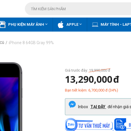


PHỤ KIỆN MÁY ẢNH
APPLE
MÁY TÍNH - LAP
/
iPhone 8 64GB Gray 99%
 Cũ
Giá trước đây:
19,990,000
đ
13,290,000
đ
Bạn tiết kiệm:
6,700,000
đ
(
34
%)
Inbox
TẠI ĐÂY
để nhận giá s