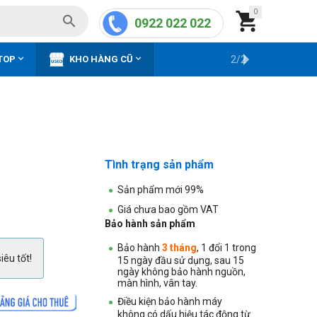
0


0922 022 022


TOP
KHO HÀNG CŨ
2/2
Tình trạng sản phẩm
Sản phẩm mới 99%
Giá chưa bao gồm VAT
Bảo hành sản phẩm
Bảo hành
3 tháng
, 1 đổi 1 trong
iêu tốt!
15 ngày đầu sử dụng, sau 15
ngày không bảo hành nguồn,
màn hình, vân tay.
Điều kiện bảo hành máy
không
có dấu hiệu tác động từ