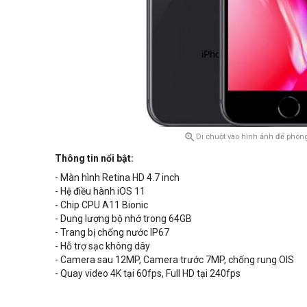

Di chuột vào hình ảnh để phóng
Thông tin nổi bật:
- Màn hình Retina HD 4.7 inch
- Hệ điều hành iOS 11
- Chip CPU A11 Bionic
- Dung lượng bộ nhớ trong 64GB
- Trang bị chống nước IP67
- Hỗ trợ sạc không dây
- Camera sau 12MP, Camera trước 7MP, chống rung OIS
- Quay video 4K tại 60fps, Full HD tại 240fps