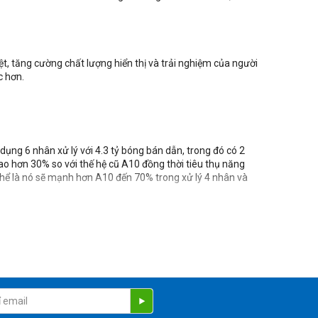
ệt, tăng cường chất lượng hiển thị và trải nghiệm của người
c hơn.
dụng 6 nhân xử lý với 4.3 tỷ bóng bán dẫn, trong đó có 2
ao hơn 30% so với thế hệ cũ A10 đồng thời tiêu thụ năng
 thể là nó sẽ mạnh hơn A10 đến 70% trong xử lý 4 nhân và
 kiện thiếu sáng. Hãng công nghệ Apple đã tập trung vào
h hợp tính năng chống rung quang học OIS hỗ trợ ổn định
ên iPhone 8 cũng rất ấn tượng, máy có thể quay video ở độ