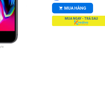
MUA HÀNG
MUA NGAY - TRẢ SAU
 to