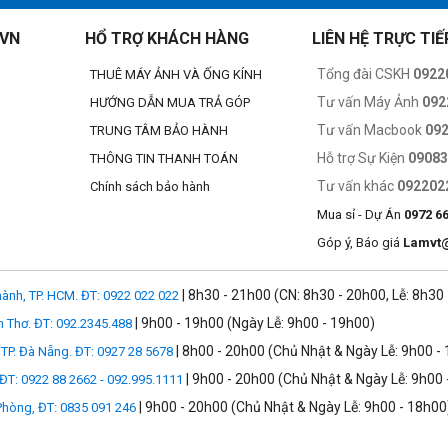
.VN
HỔ TRỢ KHÁCH HÀNG
LIÊN HỆ TRỰC TIẾ
Tổng đài CSKH
0922
THUÊ MÁY ẢNH VÀ ỐNG KÍNH
 cho mức âm lượng lớn hơn đến 25% và mang lại âm bass sâu hơn so với th
Tư vấn Máy Ảnh
092
HƯỚNG DẪN MUA TRẢ GÓP
hạc, video, và cuộc gọi thoại chất lượng cao.
Tư vấn Macbook
09
TRUNG TÂM BẢO HÀNH
Hỗ trợ Sự Kiện
0908
THÔNG TIN THANH TOÁN
Tư vấn khác
092202
Chính sách bảo hành
 smartphone Android tuy nhiên đối với IOS thì iPhone 8 chính là thiết bị
Mua sỉ - Dự Án
0972 6
 lần này và iPhone 8 là một trong số đó.
Góp ý, Báo giá
Lamvt
| 8h30 - 21h00 (CN: 8h30 - 20h00, Lễ: 8h30
ành, TP. HCM. ĐT: 0922 022 022
| 9h00 - 19h00 (Ngày Lễ: 9h00 - 19h00)
n Thơ. ĐT: 092.2345.488
 chuẩn chống nước IP67. Với tiêu chuẩn này sẽ cho phép thiết bị có thể 
| 8h00 - 20h00 (Chủ Nhật & Ngày Lễ: 9h00 -
TP. Đà Nẵng. ĐT: 0927 28 5678
| 9h00 - 20h00 (Chủ Nhật & Ngày Lễ: 9h00 
 ĐT: 0922 88 2662 - 092.995.1111
| 9h00 - 20h00 (Chủ Nhật & Ngày Lễ: 9h00 - 18h00
 Phòng, ĐT: 0835 091 246