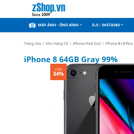



KHUYẾN MÃI
MÁY ẢNH - ỐNG KÍNH
DJI - INSTA360
/
/
/
Trang chủ
Kho Hàng Cũ
iPhone iPad 2nd
iPhone 8 | 8 Plus
iPhone 8 64GB Gray 99%
GIẢM
34%