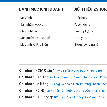
DANH MỤC KINH DOANH
GIỚI THIỆU ZSHOP
Hệ thống âm thanh stereo đỉnh cao
Máy ảnh
Giới thiệu
iPhone 8 được trang bị hệ thống âm thanh stereo tiên tiến
Sản phẩm Apple
Tuyển dụng
chất âm chi tiết và trong trẻo hơn, hỗ trợ thưởng thức âm n
Máy tính bảng
Liên hệ hợp tác
Sản phẩm kỹ thuật số
Góp ý
Tính năng sạc không dây
Máy tính và Phụ kiện
Blogs công nghệ
Tính năng sạc không dây đã không còn xa lạ trên những chiếc
kính sẽ giúp cho Apple đưa sạc không dây vào thế hệ iPhone
Khả năng chống nước và bụi bẩn
Chi nhánh HCM Quận 1:
49-51 Trần Hưng Đạo, Phường Bến Th
Chi nhánh Cần Thơ:
64 Hùng Vương, Phường Ninh Kiều, TP. Cầ
Cũng giống như trên phiên bản cũ, iPhone 8 vẫn sẽ có tiêu
phút hoặc hơn tùy từng trường hợp.
Chi nhánh Đà Nẵng:
184 Nguyễn Văn Linh, Phường Thanh Khê, 
Chi nhánh Hà Nội:
264 Thái Hà, Phường Ô Chợ Dừa, TP. Hà Nội,
Chi nhánh Hải Phòng:
101 Trần Phú, Phường Gia Viên, TP. Hải
Bảo mật an toàn với Touch ID