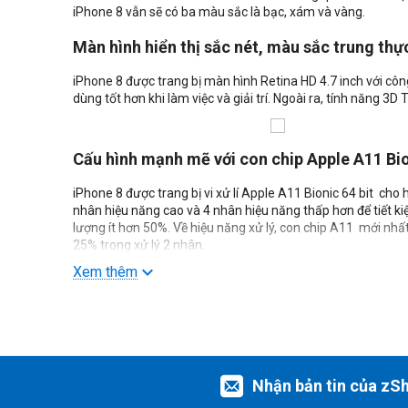
iPhone 8 vẫn sẽ có ba màu sắc là bạc, xám và vàng.
Màn hình hiển thị sắc nét, màu sắc trung thự
iPhone 8 được trang bị màn hình Retina HD 4.7 inch với công
dùng tốt hơn khi làm việc và giải trí. Ngoài ra, tính năng 3
Cấu hình mạnh mẽ với con chip Apple A11 Bi
iPhone 8 được trang bị vi xử lí Apple A11 Bionic 64 bit cho
nhân hiệu năng cao và 4 nhân hiệu năng thấp hơn để tiết ki
lượng ít hơn 50%. Về hiệu năng xử lý, con chip A11 mới nhấ
25% trong xử lý 2 nhân.
Xem thêm
Cải tiến camera, tăng cường khả năng chụp 
iPhone 8 được trang bị camera chính 12 MP, khẩu độ F/1.8 g
nâng cấp phần mềm giúp cải thiện tốc độ chụp ảnh trên iPh
hình ảnh, đảm bảo chất lượng hình luôn được tốt nhất ngay 
Nhận bản tin của zS
phân giải 4K 60 fps và độ phân giải Full HD 240 fps.