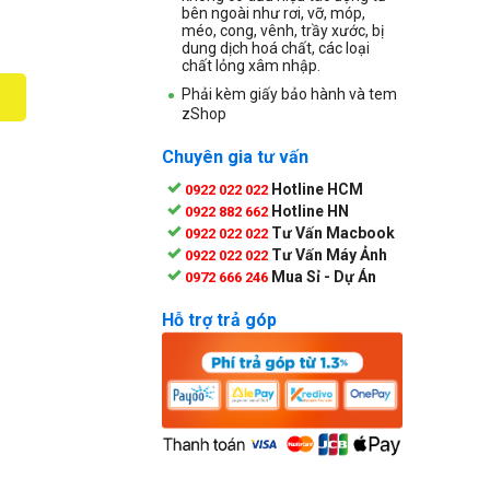
bên ngoài như rơi, vỡ, móp,
méo, cong, vênh, trầy xước, bị
dung dịch hoá chất, các loại
chất lỏng xâm nhập.
Phải kèm giấy bảo hành và tem
zShop
Chuyên gia tư vấn
Hotline HCM
0922 022 022
Hotline HN
0922 882 662
Tư Vấn Macbook
0922 022 022
Tư Vấn Máy Ảnh
0922 022 022
Mua Sỉ - Dự Án
0972 666 246
Hỗ trợ trả góp