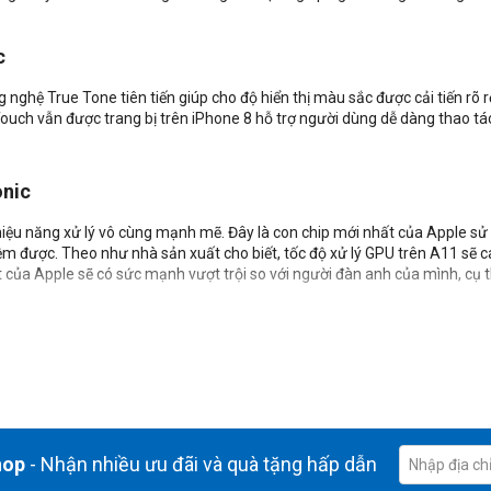
c
 nghệ True Tone tiên tiến giúp cho độ hiển thị màu sắc được cải tiến rõ r
D Touch vẫn được trang bị trên iPhone 8 hỗ trợ người dùng dễ dàng thao tá
onic
 hiệu năng xử lý vô cùng mạnh mẽ. Đây là con chip mới nhất của Apple sử 
ệm được. Theo như nhà sản xuất cho biết, tốc độ xử lý GPU trên A11 sẽ c
t của Apple sẽ có sức mạnh vượt trội so với người đàn anh của mình, cụ
hình
iúp khả năng thu sáng rất tốt, cải thiện chất lượng chụp hình trong điều
one nhanh hơn và chất lượng hơn so với thế hệ trước. Máy cũng được tíc
cả khi chụp hình trong điều kiện rung lắc mạnh. Khả năng quay video tr
hop
- Nhận nhiều ưu đãi và quà tặng hấp dẫn