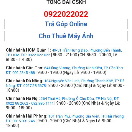
TỔNG ĐÀI CSKH
0922022022
Trả Góp Online
Cho Thuê Máy Ảnh
Chi nhánh HCM Quận 1:
49-51 Trần Hưng Đạo, Phường Bến Thành,
| 8h30 - 21h00 (CN: 8h30 - 20h00, Lễ:
TP. HCM. ĐT: 0922 022 022
8h30 - 17h30)
Chi nhánh Cần Thơ:
64 Hùng Vương, Phường Ninh Kiều, TP. Cần Thơ.
| 9h00 - 19h00 (Ngày Lễ: 9h00 - 19h00)
ĐT: 092.2345.488
Chi nhánh Đà Nẵng:
184 Nguyễn Văn Linh, Phường Thanh Khê, TP. Đà
| 8h00 - 20h00 (Chủ Nhật & Ngày Lễ: 9h00 -
Nẵng. ĐT: 0927 28 5678
18h00)
Chi nhánh Hà Nội:
264 Thái Hà, Phường Ô Chợ Dừa, TP. Hà Nội, ĐT:
| 9h00 - 20h00 (Chủ Nhật & Ngày Lễ:
0922 88 2662 - 092.995.1111
9h00 - 18h00)
Chi nhánh Hải Phòng:
101 Trần Phú, Phường Gia Viên, TP. Hải Phòng,
| 9h00 - 20h00 (Chủ Nhật & Ngày Lễ: 9h00 -
ĐT: 0835 091 246
18h00)