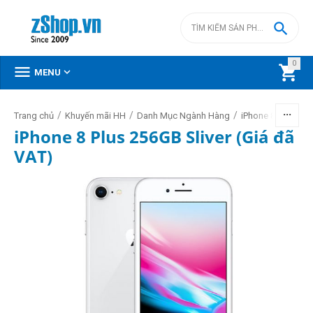

0



MENU
/
/
/
/
Trang chủ
Khuyến mãi HH
Danh Mục Ngành Hàng
iPhone 8 Plus
iPhone 8 Plus 256GB Sliver (Giá đã
VAT)