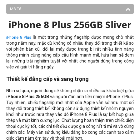
Mô Tả
iPhone 8 Plus 256GB Sliver
là một trong những flagship được mong chờ nhất
iPhone 8 Plus
trong năm nay, mặc dù không có nhiều thay đổi trong thiết kế so
với phiên bản cũ, đổi lại máy được trang bị rất nhiều tính năng
thông minh cùng nâng cấp cấu hình mạnh mẽ, hứa hẹn sẽ đem
lại những trải nghiệm tuyệt với nhất cho người dùng trong công
việc và giải trí hằng ngày.
Thiết kế đẳng cấp và sang trọng
Nhìn sơ qua, người dùng sẽ không nhận ra nhiều sự khác biệt giữa
iPhone 8 Plus 256GB
và người đàn anh tiền nhiệm iPhone 7 Plus.
Tuy nhiên, chiếc flagship mới nhất của Apple vẫn sở hữu một số
thay đổi trong thiết kế. Không còn sử dụng thiết kế nhôm nguyên
khối như trước nữa thay vào đó iPhone 8 Plus là sự kết hợp giữa
thép và mặt kính cường lực. Chất lượng hoàn thiện trên chiếc điện
thoại cực kỳ tốt, các chi tiết đều được gia công rất tỉ mỉ và vô cùng
chính xác. Máy vẫn sử dụng kiểu dáng bo cong các cạnh tạo cảm
giác cầm nắm ôm tay và thoải mái hơn.