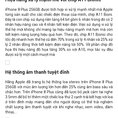
iPhone 8 Plus 256GB được tích hợp vi xử lý mạnh nhất mà Apple
từng sản xuất cho các chiếc điện thoại của mình, chip A11 Bioni.
Đây là con chip sử dụng nền tảng 64 bit gồm 6 nhân trong đó có 2
nhân hiệu năng cao và 4 nhân tiết kiện điện. Việc sử dụng vi xử lý
thế hệ mới không chỉ mang lại hiệu năng mạnh mẽ hơn mà còn
tiết kiệm năng lượng hiệu quả hơn. Theo đó, chip A11 Bionic cho
tốc độ nhanh hơn thế hệ cũ đến 70% trong xử lý 4 nhân và 25% xử
lý 2 nhân đồng thời tiết kiệm điện năng tới 50%. Về phần chip đồ
họa thì hiệu năng đồ họa tăng 30% so với A10, mọi tác vụ đều
được xử lý một cách mượt mà.
Hệ thống âm thanh tuyệt đỉnh
Hãng Apple đã trang bị hệ thống loa stereo trên iPhone 8 Plus
256GB với mức âm lượng lớn hơn đến 25% cùng âm bass sâu và
chắc hơn. Trên iPhone 8 Plus cũng đã lược bỏ jack cắm tai nghe
3.5mm để bố trí thêm một chiếc loa thứ 2 cạnh trái kết hợp với loa
ở trên đỉnh máy mang đến cho người dùng có thể trải nghiệm
chất lượng âm thanh tuyệt vời khi nghe nhạc, xem video, đàm
thoại,...