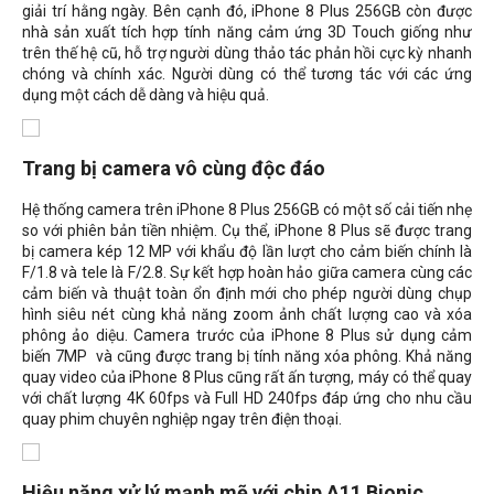
giải trí hằng ngày. Bên cạnh đó, iPhone 8 Plus 256GB còn được
nhà sản xuất tích hợp tính năng cảm ứng 3D Touch giống như
trên thế hệ cũ, hỗ trợ người dùng thảo tác phản hồi cực kỳ nhanh
chóng và chính xác. Người dùng có thể tương tác với các ứng
dụng một cách dễ dàng và hiệu quả.
Trang bị camera vô cùng độc đáo
Hệ thống camera trên iPhone 8 Plus 256GB có một số cải tiến nhẹ
so với phiên bản tiền nhiệm. Cụ thể, iPhone 8 Plus sẽ được trang
bị camera kép 12 MP với khẩu độ lần lượt cho cảm biến chính là
F/1.8 và tele là F/2.8. Sự kết hợp hoàn hảo giữa camera cùng các
cảm biến và thuật toàn ổn định mới cho phép người dùng chụp
hình siêu nét cùng khả năng zoom ảnh chất lượng cao và xóa
phông ảo diệu. Camera trước của iPhone 8 Plus sử dụng cảm
biến 7MP và cũng được trang bị tính năng xóa phông. Khả năng
quay video của iPhone 8 Plus cũng rất ấn tượng, máy có thể quay
với chất lượng 4K 60fps và Full HD 240fps đáp ứng cho nhu cầu
quay phim chuyên nghiệp ngay trên điện thoại.
Hiệu năng xử lý mạnh mẽ với chip A11 Bionic