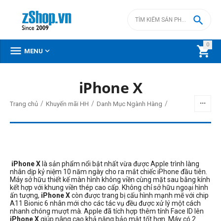

0



MENU
iPhone X
BỘ LỌC
/
/
/
Trang chủ
Khuyến mãi HH
Danh Mục Ngành Hàng
Giá
đ
–
đ
iPhone X
là sản phẩm nổi bật nhất vừa được Apple trình làng
21790000
đ
24090000
đ
nhân dịp kỷ niệm 10 năm ngày cho ra mắt chiếc iPhone đầu tiên.
Máy sở hữu thiết kế màn hình không viền cùng mặt sau bằng kính
kết hợp với khung viền thép cao cấp. Không chỉ sở hữu ngoại hình
ấn tượng,
iPhone X
còn được trang bị cấu hình mạnh mẽ với chip
A11 Bionic 6 nhân mới cho các tác vụ đều được xử lý một cách
nhanh chóng mượt mà. Apple đã tích hợp thêm tính Face ID lên
iPhone X
giúp nâng cao khả năng bảo mật tốt hơn. Máy có 2