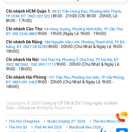
Chi nhánh HCM Quận 1:
49-51 Trần Hưng Đạo, Phường Bến Thành,
| 8h30 - 21h00 (CN: 8h30 - 20h00, Lễ:
TP. HCM. ĐT: 0922 022 022
8h30 - 17h30)
Chi nhánh Cần Thơ:
64 Hùng Vương, Phường Ninh Kiều, TP. Cần Thơ.
| 9h00 - 19h00 (Ngày Lễ: 9h00 - 19h00)
ĐT: 092.2345.488
Chi nhánh Đà Nẵng:
184 Nguyễn Văn Linh, Phường Thanh Khê, TP. Đà
| 8h00 - 20h00 (Chủ Nhật & Ngày Lễ: 9h00 -
Nẵng. ĐT: 0927 28 5678
18h00)
Chi nhánh Hà Nội:
264 Thái Hà, Phường Ô Chợ Dừa, TP. Hà Nội, ĐT:
| 9h00 - 20h00 (Chủ Nhật & Ngày Lễ:
0922 88 2662 - 092.995.1111
9h00 - 18h00)
Chi nhánh Hải Phòng:
101 Trần Phú, Phường Gia Viên, TP. Hải Phòng,
| 9h00 - 20h00 (Chủ Nhật & Ngày Lễ: 9h00 -
ĐT: 0835 091 246
18h00)
Copyrights
©
2009
Công ty CPTM & DV Công nghệ số Đỉnh
Cao - zShop.vn
All Rights Reserved
Thẻ nhớ CFexpress
Studio Display 27" 2026
Thẻ nhớ Micro SD
Thẻ nhớ SD
iPad Air M4 2026
MacBook Neo 2026