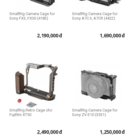
SmallRig Camera Cage for
SmallRig Camera Cage for
Sony FX3, FX30 (4183)
Sony A7C II, A7CR (4422)
2,190,000
đ
1,690,000
đ
SmallRig Retro Cage cho
SmallRig Camera Cage for
Fujifilm XT50
Sony ZV-E10 (3531)
2,490,000
đ
1,250,000
đ