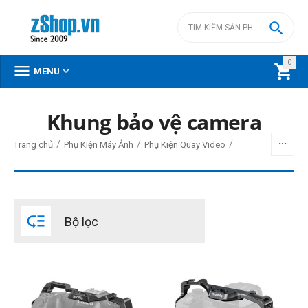

0



MENU
Khung bảo vệ camera
BỘ LỌC
/
/
/
Trang chủ
Phụ Kiện Máy Ảnh
Phụ Kiện Quay Video
Giá
đ
–
đ

Bộ lọc
0
đ
2490000
đ
Thương hiệu
SmallRig