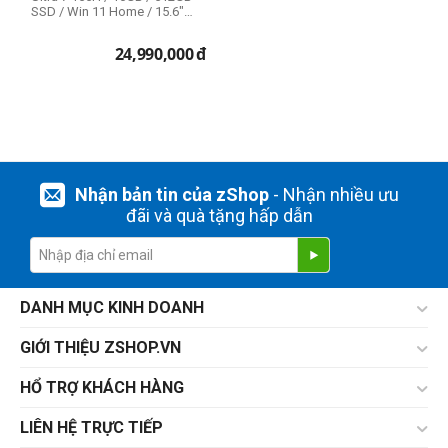
SSD / Win 11 Home / 15.6"
8GB
FHD (...
16GB
24,990,000
đ
THIẾT LẬP LẠI
Nhận bản tin của zShop
- Nhận nhiều ưu
đãi và quà tặng hấp dẫn
DANH MỤC KINH DOANH
GIỚI THIỆU ZSHOP.VN
HỔ TRỢ KHÁCH HÀNG
LIÊN HỆ TRỰC TIẾP