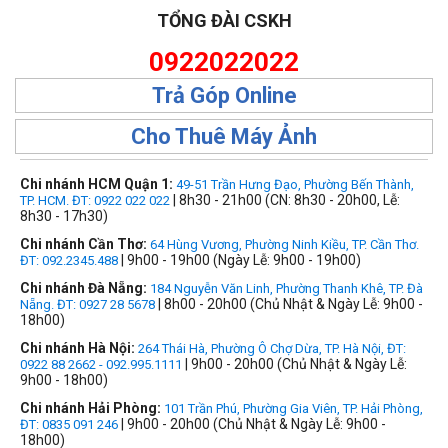
TỔNG ĐÀI CSKH
0922022022
Trả Góp Online
Cho Thuê Máy Ảnh
Chi nhánh HCM Quận 1:
49-51 Trần Hưng Đạo, Phường Bến Thành,
| 8h30 - 21h00 (CN: 8h30 - 20h00, Lễ:
TP. HCM. ĐT: 0922 022 022
8h30 - 17h30)
Chi nhánh Cần Thơ:
64 Hùng Vương, Phường Ninh Kiều, TP. Cần Thơ.
| 9h00 - 19h00 (Ngày Lễ: 9h00 - 19h00)
ĐT: 092.2345.488
Chi nhánh Đà Nẵng:
184 Nguyễn Văn Linh, Phường Thanh Khê, TP. Đà
| 8h00 - 20h00 (Chủ Nhật & Ngày Lễ: 9h00 -
Nẵng. ĐT: 0927 28 5678
18h00)
Chi nhánh Hà Nội:
264 Thái Hà, Phường Ô Chợ Dừa, TP. Hà Nội, ĐT:
| 9h00 - 20h00 (Chủ Nhật & Ngày Lễ:
0922 88 2662 - 092.995.1111
9h00 - 18h00)
Chi nhánh Hải Phòng:
101 Trần Phú, Phường Gia Viên, TP. Hải Phòng,
| 9h00 - 20h00 (Chủ Nhật & Ngày Lễ: 9h00 -
ĐT: 0835 091 246
18h00)