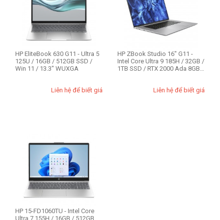
CPU
Intel Core 7
AMD Ryzen 7
HP EliteBook 630 G11 - Ultra 5
HP ZBook Studio 16" G11 -
Intel Core i3
125U / 16GB / 512GB SSD /
Intel Core Ultra 9 185H / 32GB /
Win 11 / 13.3" WUXGA
1TB SSD / RTX 2000 Ada 8GB
Intel Core i5 13th
/...
Intel Core i7 13th
Liên hệ để biết giá
Liên hệ để biết giá
Kích cỡ màn hình (1)
14 inch
15.6 inch
Ổ cứng SSD
512GB
HP 15-FD1060TU - Intel Core
RAM - Bộ Nhớ
Ultra 7 155H / 16GB / 512GB