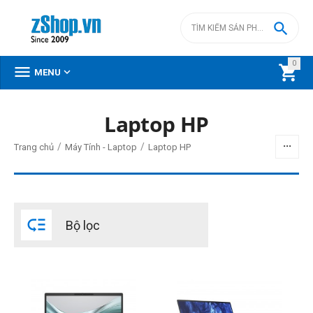

0



MENU
DANH MỤC SẢN PHẨM
Laptop HP
Menu
/
/
Trang chủ
Máy Tính - Laptop
Laptop HP
BỘ LỌC

Bộ lọc
Giá
đ
–
đ
0
đ
24990000
đ