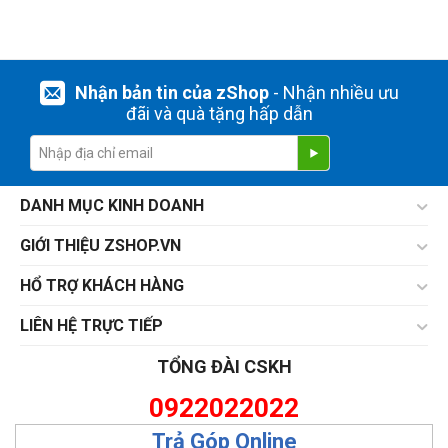
Nhận bản tin của zShop
- Nhận nhiều ưu
đãi và quà tặng hấp dẫn
DANH MỤC KINH DOANH
GIỚI THIỆU ZSHOP.VN
HỔ TRỢ KHÁCH HÀNG
LIÊN HỆ TRỰC TIẾP
TỔNG ĐÀI CSKH
0922022022
Trả Góp Online