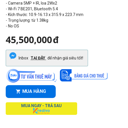
- Camera
5MP + IR
, loa 2Wx2
- Wi-Fi 7
BE201
, Bluetooth
5.4
- Kích thước:
10.9-16.13 x 315.9 x 223.7 mm
- Trọng lượng: từ 1.38kg
- No OS
45,500,000
đ
Inbox
TẠI ĐÂY
để nhận giá siêu tốt!
MUA HÀNG
MUA NGAY - TRẢ SAU