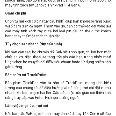
khách hàng, bao gồm nắp dưới, pin, bàn phím, bộ nhớ và SSD cho
máy tính xách tay Lenovo ThinkPad T14 Gen 6.
Giảm chi phí
Chọn từ hai kích cỡ pin (tùy cấu hình) giúp bạn không bị ràng buộc
với ổ cắm điện cả ngày. Thêm vào đó, bạn có thể kéo dài vòng đời
của máy tính xách tay vì cả hai loại pin đều có thể được khách
hàng thay thế một cách thuận tiện.
Tùy chọn sạc nhanh (tùy cấu hình)
Khi bạn cần sạc, bộ chuyển đổi GaN siêu nhỏ gọn, chỉ lớn hơn một
chút so với điện thoại sẽ tăng tốc pin của bạn trong nháy mắt!
Hoặc chọn bộ chuyển đổi 65W tiêu chuẩn hoặc sử dụng phiên bản
gắn tường.
Bàn phím có TrackPoint
Bàn phím ThinkPad vẫn tự hào có TrackPoint mang tính biểu
tượng của chúng tôi để điều hướng và nó cũng mở cài đặt menu
nhanh khi bạn chạm hai lần. Các dấu hiệu xúc giác cải thiện khả
năng truy cập vào Enter, Fn, Insert, cổng nguồn...
Làm việc mọi lúc, mọi nơi
Nếu bạn cần WiFi cực nhanh, máy tính xách tay T14 Gen 6 sẽ đáp