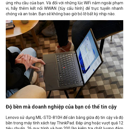
ứng nhu cầu của bạn. Và đối với những lúc WiFi nằm ngoài phạm
vi, hãy thêm kết nối WWAN (tùy cấu hình) để trực tuyến nhanh
chóng và an toàn. Bạn sẽ không bao giờ bỏ lỡ bất kỳ nhịp nào.
Độ bền mà doanh nghiệp của bạn có thể tin cậy
Lenovo sử dụng MIL-STD-810H để cân bằng giữa độ tin cậy và độ
bền trong máy tính xách tay ThinkPad. Đáp ứng hoặc vượt quá 12
tiêu chuẩn, 26 quy trình và hơn 200 lần kiểm tra chất lượng đảm