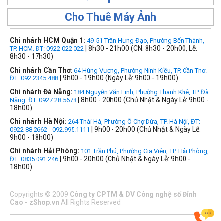
Cho Thuê Máy Ảnh
Chi nhánh HCM Quận 1:
49-51 Trần Hưng Đạo, Phường Bến Thành,
| 8h30 - 21h00 (CN: 8h30 - 20h00, Lễ:
TP. HCM. ĐT: 0922 022 022
8h30 - 17h30)
Chi nhánh Cần Thơ:
64 Hùng Vương, Phường Ninh Kiều, TP. Cần Thơ.
| 9h00 - 19h00 (Ngày Lễ: 9h00 - 19h00)
ĐT: 092.2345.488
Chi nhánh Đà Nẵng:
184 Nguyễn Văn Linh, Phường Thanh Khê, TP. Đà
| 8h00 - 20h00 (Chủ Nhật & Ngày Lễ: 9h00 -
Nẵng. ĐT: 0927 28 5678
18h00)
Chi nhánh Hà Nội:
264 Thái Hà, Phường Ô Chợ Dừa, TP. Hà Nội, ĐT:
| 9h00 - 20h00 (Chủ Nhật & Ngày Lễ:
0922 88 2662 - 092.995.1111
9h00 - 18h00)
Chi nhánh Hải Phòng:
101 Trần Phú, Phường Gia Viên, TP. Hải Phòng,
| 9h00 - 20h00 (Chủ Nhật & Ngày Lễ: 9h00 -
ĐT: 0835 091 246
18h00)
Copyrights
©
2009
Công ty CPTM & DV Công nghệ số Đỉnh
Cao - zShop.vn
All Rights Reserved