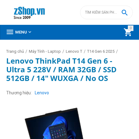

0



MENU
/
/
/
/
Trang chủ
Máy Tính - Laptop
Lenovo T
T14 Gen 6 2025
Lenovo ThinkPad T14 Gen 6 -
Ultra 5 228V / RAM 32GB / SSD
512GB / 14" WUXGA / No OS
Thương hiệu
Lenovo