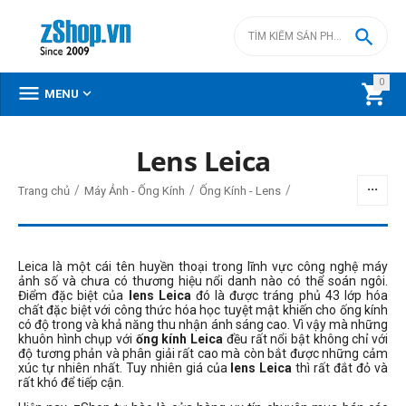

0



MENU
Lens Leica
BỘ LỌC
/
/
/
Trang chủ
Máy Ảnh - Ống Kính
Ống Kính - Lens
Giá
đ
–
đ
Leica là một cái tên huyền thoại trong lĩnh vực công nghệ máy
ảnh số và chưa có thương hiệu nổi danh nào có thể soán ngôi.
Điểm đặc biệt của
lens Leica
đó là được tráng phủ 43 lớp hóa
chất đặc biệt với công thức hóa học tuyệt mật khiến cho ống kính
20990000
đ
20990000
đ
có độ trong và khả năng thu nhận ánh sáng cao. Vì vậy mà những
khuôn hình chụp với
ống kính Leica
đều rất nổi bật không chỉ với
Loại ngàm lens
độ tương phản và phân giải rất cao mà còn bắt được những cảm
xúc tự nhiên nhất. Tuy nhiên giá của
lens Leica
thì rất đắt đỏ và
MFT
rất khó để tiếp cận.