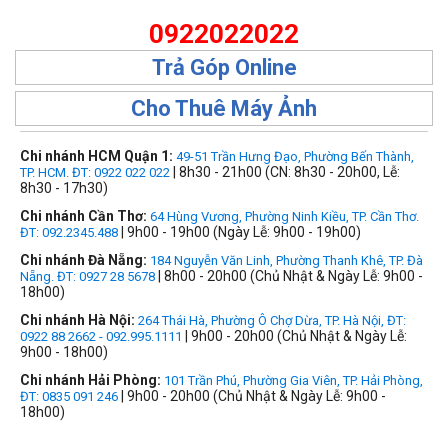
0922022022
Trả Góp Online
Cho Thuê Máy Ảnh
Chi nhánh HCM Quận 1:
49-51 Trần Hưng Đạo, Phường Bến Thành,
| 8h30 - 21h00 (CN: 8h30 - 20h00, Lễ:
TP. HCM. ĐT: 0922 022 022
8h30 - 17h30)
Chi nhánh Cần Thơ:
64 Hùng Vương, Phường Ninh Kiều, TP. Cần Thơ.
| 9h00 - 19h00 (Ngày Lễ: 9h00 - 19h00)
ĐT: 092.2345.488
Chi nhánh Đà Nẵng:
184 Nguyễn Văn Linh, Phường Thanh Khê, TP. Đà
| 8h00 - 20h00 (Chủ Nhật & Ngày Lễ: 9h00 -
Nẵng. ĐT: 0927 28 5678
18h00)
Chi nhánh Hà Nội:
264 Thái Hà, Phường Ô Chợ Dừa, TP. Hà Nội, ĐT:
| 9h00 - 20h00 (Chủ Nhật & Ngày Lễ:
0922 88 2662 - 092.995.1111
9h00 - 18h00)
Chi nhánh Hải Phòng:
101 Trần Phú, Phường Gia Viên, TP. Hải Phòng,
| 9h00 - 20h00 (Chủ Nhật & Ngày Lễ: 9h00 -
ĐT: 0835 091 246
18h00)