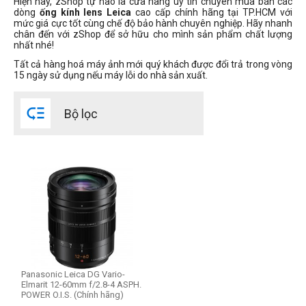
Hiện nay, zShop tự hào là cửa hàng uy tín chuyên mua bán các
dòng
ống kính lens Leica
cao cấp chính hãng tại TP.HCM với
Thể loại lens
mức giá cực tốt cùng chế độ bảo hành chuyên nghiệp. Hãy nhanh
chân đến với zShop để sở hữu cho mình sản phẩm chất lượng
Standard Lens
nhất nhé!
Zoom Lens
Tất cả hàng hoá máy ảnh mới quý khách được đổi trả trong vòng
15 ngày sử dụng nếu máy lỗi do nhà sản xuất.
Lens Fullframe - Crop

Bộ lọc
Micro Four Thirds
Panasonic Leica DG Vario-
Elmarit 12-60mm f/2.8-4 ASPH.
POWER O.I.S. (Chính hãng)