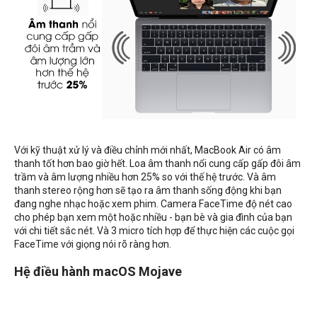
Với kỹ thuật xử lý và điều chỉnh mới nhất, MacBook Air có âm
thanh tốt hơn bao giờ hết. Loa âm thanh nổi cung cấp gấp đôi âm
trầm và âm lượng nhiều hơn 25% so với thế hệ trước. Và âm
thanh stereo rộng hơn sẽ tạo ra âm thanh sống động khi bạn
đang nghe nhạc hoặc xem phim. Camera FaceTime độ nét cao
cho phép bạn xem một hoặc nhiều - bạn bè và gia đình của bạn
với chi tiết sắc nét. Và 3 micro tích hợp để thực hiện các cuộc gọi
FaceTime với giọng nói rõ ràng hơn.
Hệ điều hành macOS Mojave