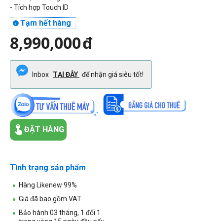
- Tích hợp Touch ID
Tạm hết hàng

8,990,000
đ
Inbox
TẠI ĐÂY
để nhận giá siêu tốt!
ĐẶT HÀNG
Tình trạng sản phẩm
Hàng Likenew 99%
Giá đã bao gồm VAT
Bảo hành 03 tháng, 1 đổi 1