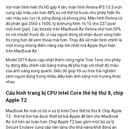
Với màn hình hiển thị HD gấp 4 lần, màn hình Retina IPS 13.3 inch
cung cấp màu sắc hơn 48% so với thế hệ trước cho phép hiển thị
các màu sắc rực rỡ, sống động và phong phú. Màn hình Retina có
độ phân giải 2560 x 1600, tỷ lệ khung hình 16:10 cho 227 pixel
mỗi inch (ppi). Các bezels trên MacBook Air Retina nhỏ hơn 50%
so với model trước đó, vì vậy người dùng sẽ nhận được vùng hiển
thị rộng hơn để xem thoải mái hơn. Thay đổi về màn hình chính là
một trong những điểm nâng cấp lớn nhất mà Apple thực hiện
trên MacBook Air.
Model 2019 được cập nhật thêm công nghệ True Tone cho phép
tự động điều chỉnh cân bằng trắng để phù hợp với nhiệt độ màu
của ánh sáng xung quanh. Điều đó giúp tối ưu hóa trải nghiệm
xem người dùng trong nhiều điều kiện ánh sáng môi trường khác
nhau
Cấu hình trang bị CPU Intel Core thế hệ thứ 8, chip
Apple T2
MacBook Air mới có bộ vi xử lý Intel Core thế hệ thứ 8. Chip Apple
T2 - thế hệ thứ hai được thiết kế bởi Apple để làm cho MacBook
Air trở nên an toàn hơn. Chip Apple T2 bao gồm một bộ xử lý
Secure Enclave cung cấp nền tảng cho khả năng khởi động an