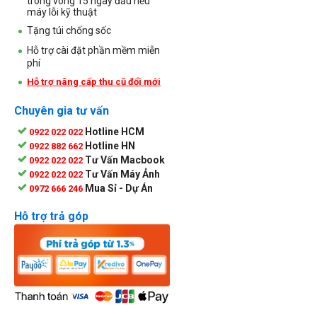
trong vòng 15 ngày đầu nếu
máy lỗi kỹ thuật
Tặng túi chống sốc
Hỗ trợ cài đặt phần mềm miễn
phí
Hỗ trợ nâng cấp thu cũ đổi mới
Chuyên gia tư vấn
Hotline HCM
0922 022 022
Hotline HN
0922 882 662
Tư Vấn Macbook
0922 022 022
Tư Vấn Máy Ảnh
0922 022 022
Mua Sỉ - Dự Án
0972 666 246
Hỗ trợ trả góp