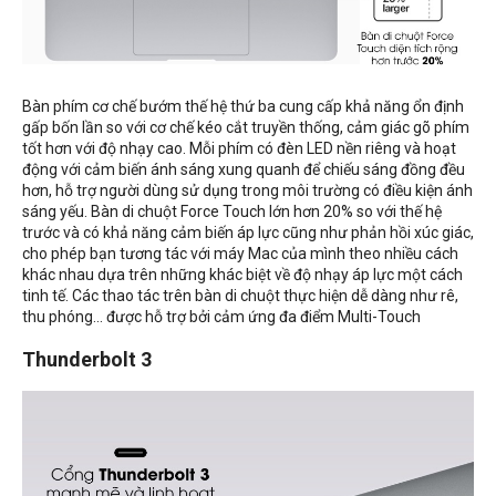
Bàn phím cơ chế bướm thế hệ thứ ba cung cấp khả năng ổn định
gấp bốn lần so với cơ chế kéo cắt truyền thống, cảm giác gõ phím
tốt hơn với độ nhạy cao. Mỗi phím có đèn LED nền riêng và hoạt
động với cảm biến ánh sáng xung quanh để chiếu sáng đồng đều
hơn, hỗ trợ người dùng sử dụng trong môi trường có điều kiện ánh
sáng yếu. Bàn di chuột Force Touch lớn hơn 20% so với thế hệ
trước và có khả năng cảm biến áp lực cũng như phản hồi xúc giác,
cho phép bạn tương tác với máy Mac của mình theo nhiều cách
khác nhau dựa trên những khác biệt về độ nhạy áp lực một cách
tinh tế. Các thao tác trên bàn di chuột thực hiện dễ dàng như rê,
thu phóng... được hỗ trợ bởi cảm ứng đa điểm Multi-Touch
Thunderbolt 3