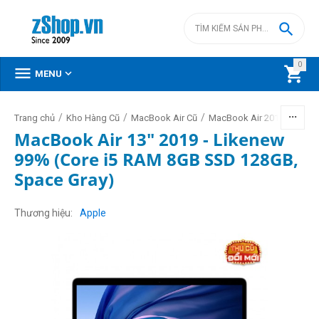

0



MENU
/
/
/
/
Trang chủ
Kho Hàng Cũ
MacBook Air Cũ
MacBook Air 2018 - 2020
MacBook Air 13" 2019 - Likenew
99% (Core i5 RAM 8GB SSD 128GB,
Space Gray)
Thương hiệu
Apple