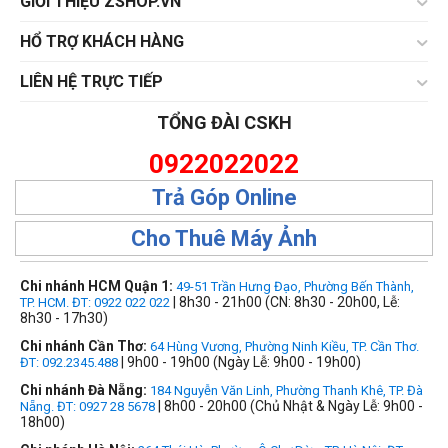
GIỚI THIỆU ZSHOP.VN
HỔ TRỢ KHÁCH HÀNG
LIÊN HỆ TRỰC TIẾP
TỔNG ĐÀI CSKH
0922022022
Trả Góp Online
Cho Thuê Máy Ảnh
Chi nhánh HCM Quận 1:
49-51 Trần Hưng Đạo, Phường Bến Thành,
| 8h30 - 21h00 (CN: 8h30 - 20h00, Lễ:
TP. HCM. ĐT: 0922 022 022
8h30 - 17h30)
Chi nhánh Cần Thơ:
64 Hùng Vương, Phường Ninh Kiều, TP. Cần Thơ.
| 9h00 - 19h00 (Ngày Lễ: 9h00 - 19h00)
ĐT: 092.2345.488
Chi nhánh Đà Nẵng:
184 Nguyễn Văn Linh, Phường Thanh Khê, TP. Đà
| 8h00 - 20h00 (Chủ Nhật & Ngày Lễ: 9h00 -
Nẵng. ĐT: 0927 28 5678
18h00)