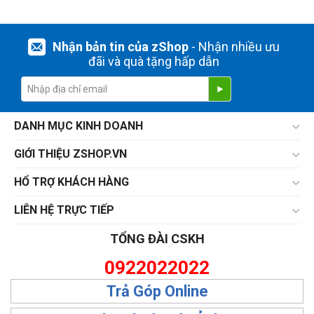
Nhận bản tin của zShop
- Nhận nhiều ưu
đãi và quà tặng hấp dẫn
DANH MỤC KINH DOANH
GIỚI THIỆU ZSHOP.VN
HỔ TRỢ KHÁCH HÀNG
LIÊN HỆ TRỰC TIẾP
TỔNG ĐÀI CSKH
0922022022
Trả Góp Online