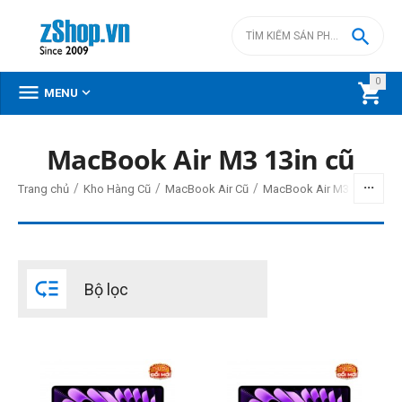

0



MENU
MacBook Air M3 13in cũ
BỘ LỌC
/
/
/
/
Trang chủ
Kho Hàng Cũ
MacBook Air Cũ
MacBook Air M3 cũ
MacB
Giá
đ
–
đ

Bộ lọc
0
đ
18500000
đ
Đời Mac
2024