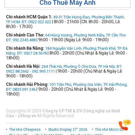
Cho Thuê Máy Ảnh
Chi nhánh HCM Quận 1:
49-51 Trần Hưng Đạo, Phường Bến Thành,
| 8h30 - 21h00 (CN: 8h30 - 20h00, Lễ:
TP. HCM. ĐT: 0922 022 022
8h30 - 17h30)
Chi nhánh Cần Thơ:
64 Hùng Vương, Phường Ninh Kiều, TP. Cần Thơ.
| 9h00 - 19h00 (Ngày Lễ: 9h00 - 19h00)
ĐT: 092.2345.488
Chi nhánh Đà Nẵng:
184 Nguyễn Văn Linh, Phường Thanh Khê, TP. Đà
| 8h00 - 20h00 (Chủ Nhật & Ngày Lễ: 9h00 -
Nẵng. ĐT: 0927 28 5678
18h00)
Chi nhánh Hà Nội:
264 Thái Hà, Phường Ô Chợ Dừa, TP. Hà Nội, ĐT:
| 9h00 - 20h00 (Chủ Nhật & Ngày Lễ:
0922 88 2662 - 092.995.1111
9h00 - 18h00)
Chi nhánh Hải Phòng:
101 Trần Phú, Phường Gia Viên, TP. Hải Phòng,
| 9h00 - 20h00 (Chủ Nhật & Ngày Lễ: 9h00 -
ĐT: 0835 091 246
18h00)
Copyrights
©
2009
Công ty CPTM & DV Công nghệ số Đỉnh
Cao - zShop.vn
All Rights Reserved
Thẻ nhớ CFexpress
Studio Display 27" 2026
Thẻ nhớ Micro SD