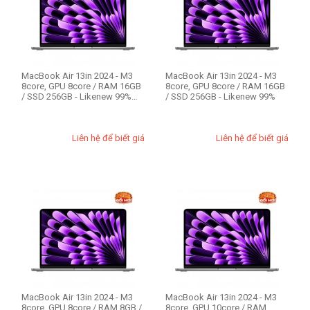
CPU Mac
Apple M3 8-core
MacBook Air 13in 2024 - M3
MacBook Air 13in 2024 - M3
RAM Mac
8core, GPU 8core / RAM 16GB
8core, GPU 8core / RAM 16GB
/ SSD 256GB - Likenew 99%
/ SSD 256GB - Likenew 99%
8GB
Fullbox
16GB
Liên hệ để biết giá
Liên hệ để biết giá
Ổ cứng SSD
256GB
512GB
THIẾT LẬP LẠI
MacBook Air 13in 2024 - M3
MacBook Air 13in 2024 - M3
8core, GPU 8core / RAM 8GB /
8core, GPU 10core / RAM