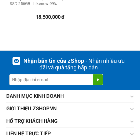
SSD 256GB - Likenew 99%
18,500,000
đ
Nhận bản tin của zShop
- Nhận nhiều ưu
đãi và quà tặng hấp dẫn
DANH MỤC KINH DOANH
GIỚI THIỆU ZSHOP.VN
HỔ TRỢ KHÁCH HÀNG
LIÊN HỆ TRỰC TIẾP