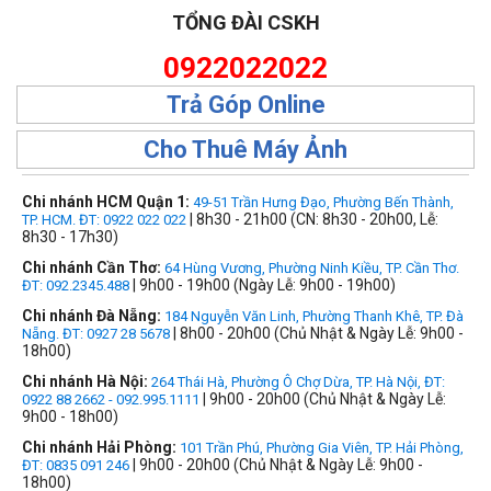
TỔNG ĐÀI CSKH
0922022022
Trả Góp Online
Cho Thuê Máy Ảnh
Chi nhánh HCM Quận 1:
49-51 Trần Hưng Đạo, Phường Bến Thành,
| 8h30 - 21h00 (CN: 8h30 - 20h00, Lễ:
TP. HCM. ĐT: 0922 022 022
8h30 - 17h30)
Chi nhánh Cần Thơ:
64 Hùng Vương, Phường Ninh Kiều, TP. Cần Thơ.
| 9h00 - 19h00 (Ngày Lễ: 9h00 - 19h00)
ĐT: 092.2345.488
Chi nhánh Đà Nẵng:
184 Nguyễn Văn Linh, Phường Thanh Khê, TP. Đà
| 8h00 - 20h00 (Chủ Nhật & Ngày Lễ: 9h00 -
Nẵng. ĐT: 0927 28 5678
18h00)
Chi nhánh Hà Nội:
264 Thái Hà, Phường Ô Chợ Dừa, TP. Hà Nội, ĐT:
| 9h00 - 20h00 (Chủ Nhật & Ngày Lễ:
0922 88 2662 - 092.995.1111
9h00 - 18h00)
Chi nhánh Hải Phòng:
101 Trần Phú, Phường Gia Viên, TP. Hải Phòng,
| 9h00 - 20h00 (Chủ Nhật & Ngày Lễ: 9h00 -
ĐT: 0835 091 246
18h00)