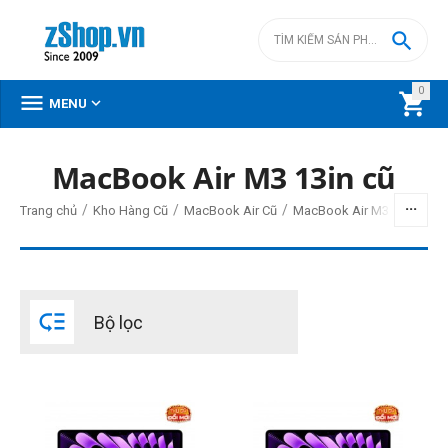

0



MENU
MacBook Air M3 13in cũ
BỘ LỌC
/
/
/
/
Trang chủ
Kho Hàng Cũ
MacBook Air Cũ
MacBook Air M3 cũ
MacB
Giá
đ
–
đ

Bộ lọc
0
đ
18500000
đ
Đời Mac
2024