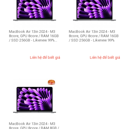
CPU Mac
Apple M3 8-core
MacBook Air 13in 2024 - M3
MacBook Air 13in 2024 - M3
RAM Mac
8core, GPU 8core / RAM 16GB
8core, GPU 8core / RAM 16GB
/ SSD 256GB - Likenew 99%
/ SSD 256GB - Likenew 99%
8GB
Fullbox
16GB
Liên hệ để biết giá
Liên hệ để biết giá
Ổ cứng SSD (1)
256GB
512GB
THIẾT LẬP LẠI
MacBook Air 13in 2024 - M3
8core, GPU 8core / RAM 8GB /