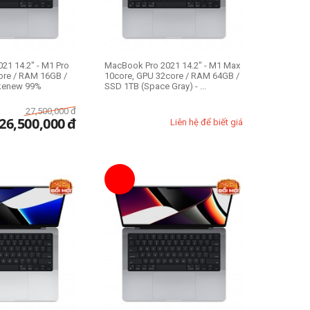
21 14.2" - M1 Pro
MacBook Pro 2021 14.2" - M1 Max
ore / RAM 16GB /
10core, GPU 32core / RAM 64GB /
ikenew 99%
SSD 1TB (Space Gray) - ...
27,500,000
đ
26,500,000
đ
Liên hệ để biết giá