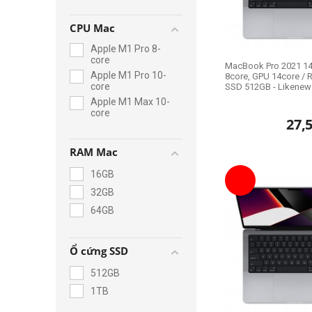
CPU Mac
Apple M1 Pro 8-
core
MacBook Pro 2021 14.
Apple M1 Pro 10-
8core, GPU 14core /
core
SSD 512GB - Likenew 
Apple M1 Max 10-
core
27,
RAM Mac
16GB
32GB
64GB
Ổ cứng SSD
512GB
1TB