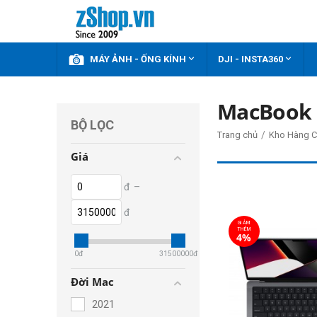



KHUYẾN MÃI
MÁY ẢNH - ỐNG KÍNH
DJI - INSTA360
MacBook 
BỘ LỌC
/
Trang chủ
Kho Hàng C
Giá
đ
–
đ
GIẢM
THÊM
4%
0
đ
31500000
đ
Đời Mac
2021