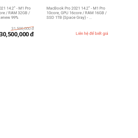
21 14.2" - M1 Pro
MacBook Pro 2021 14.2" - M1 Pro
ore / RAM 32GB /
10core, GPU 16core / RAM 16GB /
ikenew 99%
SSD 1TB (Space Gray) - ...
31,500,000
đ
30,500,000
đ
Liên hệ để biết giá