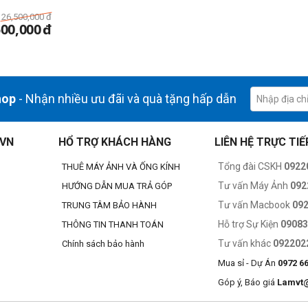
26,500,000
đ
500,000
đ
hop
- Nhận nhiều ưu đãi và quà tặng hấp dẫn
.VN
HỔ TRỢ KHÁCH HÀNG
LIÊN HỆ TRỰC TIẾ
Tổng đài CSKH
0922
THUÊ MÁY ẢNH VÀ ỐNG KÍNH
Tư vấn Máy Ảnh
092
HƯỚNG DẪN MUA TRẢ GÓP
Tư vấn Macbook
09
TRUNG TÂM BẢO HÀNH
Hỗ trợ Sự Kiện
0908
THÔNG TIN THANH TOÁN
Tư vấn khác
092202
Chính sách bảo hành
Mua sỉ - Dự Án
0972 6
Góp ý, Báo giá
Lamvt