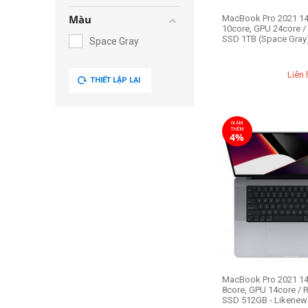
Màu
MacBook Pro 2021 14
10core, GPU 24core 
SSD 1TB (Space Gray) -
Space Gray
Liên 
THIẾT LẬP LẠI
GIẢM
THÊM
4%
MacBook Pro 2021 14.
8core, GPU 14core /
SSD 512GB - Likenew