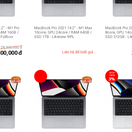
2" - M1 Pro
MacBook Pro 2021 14.2" - M1 Max
MacBook Pro 20
 RAM 16GB /
10core, GPU 24core / RAM 64GB /
8core, GPU 14c
Fullbox
SSD 1TB - Likenew 99%
SSD 512GB - L
28,500,000
đ
500,000
đ
Liên hệ để biết giá
GIẢM
THÊM
3%