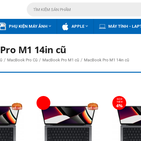


PHỤ KIỆN MÁY ẢNH
APPLE
MÁY TÍNH - LAP
Pro M1 14in cũ
/
/
/
ũ
MacBook Pro Cũ
MacBook Pro M1 cũ
MacBook Pro M1 14in cũ
GIẢM
THÊM
4%