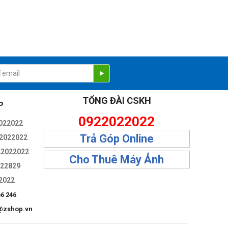
TỔNG ĐÀI CSKH
P
0922022022
022022
Trả Góp Online
2022022
22022022
Cho Thuê Máy Ảnh
322829
2022
66 246
@zshop.vn