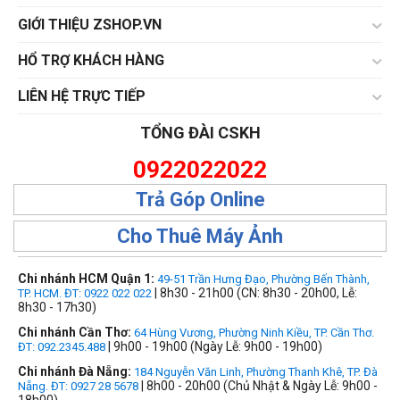
GIỚI THIỆU ZSHOP.VN
HỔ TRỢ KHÁCH HÀNG
LIÊN HỆ TRỰC TIẾP
TỔNG ĐÀI CSKH
0922022022
Trả Góp Online
Cho Thuê Máy Ảnh
Chi nhánh HCM Quận 1:
49-51 Trần Hưng Đạo, Phường Bến Thành,
| 8h30 - 21h00 (CN: 8h30 - 20h00, Lễ:
TP. HCM. ĐT: 0922 022 022
8h30 - 17h30)
Chi nhánh Cần Thơ:
64 Hùng Vương, Phường Ninh Kiều, TP. Cần Thơ.
| 9h00 - 19h00 (Ngày Lễ: 9h00 - 19h00)
ĐT: 092.2345.488
Chi nhánh Đà Nẵng:
184 Nguyễn Văn Linh, Phường Thanh Khê, TP. Đà
| 8h00 - 20h00 (Chủ Nhật & Ngày Lễ: 9h00 -
Nẵng. ĐT: 0927 28 5678