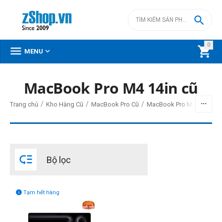

0



MENU
MacBook Pro M4 14in cũ
BỘ LỌC
/
/
/
/
Trang chủ
Kho Hàng Cũ
MacBook Pro Cũ
MacBook Pro M4 cũ
Mac
Giá
đ
–
đ

Bộ lọc
53990000
đ
53990000
đ
Đời Mac (1)

Tạm hết hàng
2024