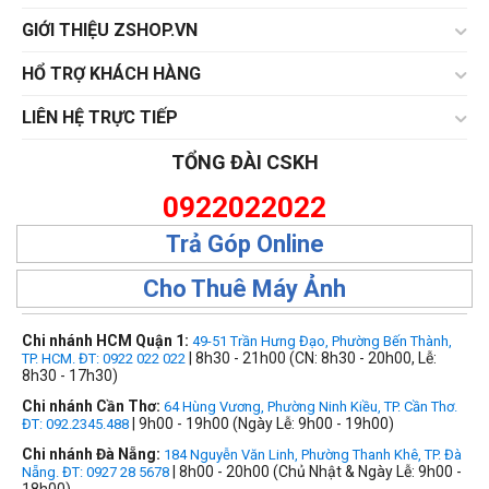
GIỚI THIỆU ZSHOP.VN
HỔ TRỢ KHÁCH HÀNG
LIÊN HỆ TRỰC TIẾP
TỔNG ĐÀI CSKH
0922022022
Trả Góp Online
Cho Thuê Máy Ảnh
Chi nhánh HCM Quận 1:
49-51 Trần Hưng Đạo, Phường Bến Thành,
| 8h30 - 21h00 (CN: 8h30 - 20h00, Lễ:
TP. HCM. ĐT: 0922 022 022
8h30 - 17h30)
Chi nhánh Cần Thơ:
64 Hùng Vương, Phường Ninh Kiều, TP. Cần Thơ.
| 9h00 - 19h00 (Ngày Lễ: 9h00 - 19h00)
ĐT: 092.2345.488
Chi nhánh Đà Nẵng:
184 Nguyễn Văn Linh, Phường Thanh Khê, TP. Đà
| 8h00 - 20h00 (Chủ Nhật & Ngày Lễ: 9h00 -
Nẵng. ĐT: 0927 28 5678