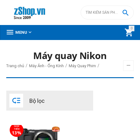

0



MENU
Máy quay Nikon
BỘ LỌC
/
/
/
Trang chủ
Máy Ảnh - Ống Kính
Máy Quay Phim
Giá
đ
–
đ

Bộ lọc
61990000
đ
61990000
đ
Cấp độ chuyên nghiệp
GIẢM
Chuyên nghiệp
THÊM
13%