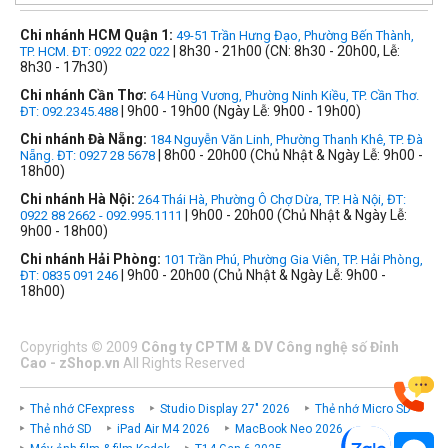
Chi nhánh HCM Quận 1:
49-51 Trần Hưng Đạo, Phường Bến Thành,
| 8h30 - 21h00 (CN: 8h30 - 20h00, Lễ:
TP. HCM. ĐT: 0922 022 022
8h30 - 17h30)
Chi nhánh Cần Thơ:
64 Hùng Vương, Phường Ninh Kiều, TP. Cần Thơ.
| 9h00 - 19h00 (Ngày Lễ: 9h00 - 19h00)
ĐT: 092.2345.488
Chi nhánh Đà Nẵng:
184 Nguyễn Văn Linh, Phường Thanh Khê, TP. Đà
| 8h00 - 20h00 (Chủ Nhật & Ngày Lễ: 9h00 -
Nẵng. ĐT: 0927 28 5678
18h00)
Chi nhánh Hà Nội:
264 Thái Hà, Phường Ô Chợ Dừa, TP. Hà Nội, ĐT:
| 9h00 - 20h00 (Chủ Nhật & Ngày Lễ:
0922 88 2662 - 092.995.1111
9h00 - 18h00)
Chi nhánh Hải Phòng:
101 Trần Phú, Phường Gia Viên, TP. Hải Phòng,
| 9h00 - 20h00 (Chủ Nhật & Ngày Lễ: 9h00 -
ĐT: 0835 091 246
18h00)
Copyrights
©
2009
Công ty CPTM & DV Công nghệ số Đỉnh
Cao - zShop.vn
All Rights Reserved
Thẻ nhớ CFexpress
Studio Display 27" 2026
Thẻ nhớ Micro SD
Thẻ nhớ SD
iPad Air M4 2026
MacBook Neo 2026