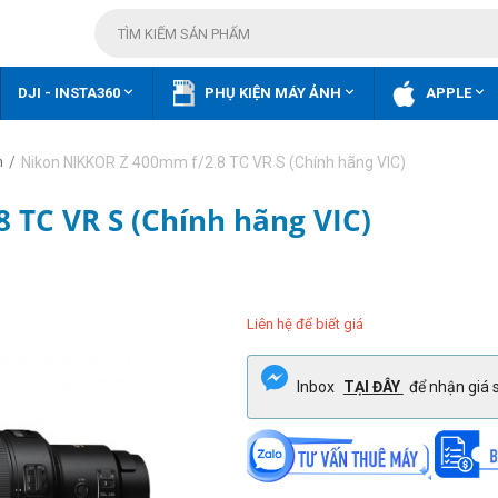



DJI - INSTA360
PHỤ KIỆN MÁY ẢNH
APPLE
/
Nikon NIKKOR Z 400mm f/2.8 TC VR S (Chính hãng VIC)
n
 TC VR S (Chính hãng VIC)
Liên hệ để biết giá
Inbox
TẠI ĐÂY
để nhận giá s