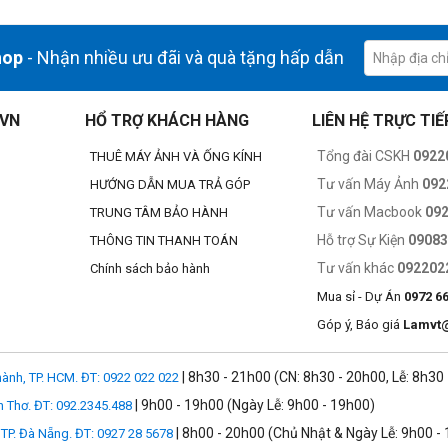
ộng tầm với lên 560mm chỉ bằng cách gạt công tắc bên tay phải. Do bộ 
u suất hình ảnh và duy trì đầy đủ khả năng chống chịu thời tiết của ống k
hop
àm giảm khả năng bám bụi bẩn vào các thành phần quang học hoặc cảm biế
- Nhận nhiều ưu đãi và quà tặng hấp dẫn
.VN
HỔ TRỢ KHÁCH HÀNG
LIÊN HỆ TRỰC TIẾ
Tổng đài CSKH
0922
THUÊ MÁY ẢNH VÀ ỐNG KÍNH
Tư vấn Máy Ảnh
092
HƯỚNG DẪN MUA TRẢ GÓP
Tư vấn Macbook
09
TRUNG TÂM BẢO HÀNH
Hỗ trợ Sự Kiện
0908
THÔNG TIN THANH TOÁN
Tư vấn khác
092202
Chính sách bảo hành
Mua sỉ - Dự Án
0972 6
Góp ý, Báo giá
Lamvt
| 8h30 - 21h00 (CN: 8h30 - 20h00, Lễ: 8h30
ành, TP. HCM. ĐT: 0922 022 022
| 9h00 - 19h00 (Ngày Lễ: 9h00 - 19h00)
n Thơ. ĐT: 092.2345.488
| 8h00 - 20h00 (Chủ Nhật & Ngày Lễ: 9h00 -
TP. Đà Nẵng. ĐT: 0927 28 5678