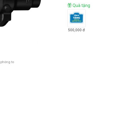
Quà tặng
500,000
đ
 phóng to