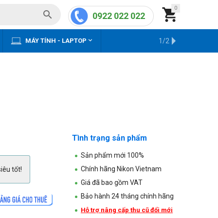
0


0922 022 022


MÁY TÍNH - LAPTOP
KHO HÀNG CŨ
1/2
Tình trạng sản phẩm
Sản phẩm mới 100%
Chính hãng Nikon Vietnam
iêu tốt!
Giá đã bao gồm VAT
Bảo hành 24 tháng chính hãng
Hỗ trợ nâng cấp thu cũ đổi mới