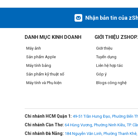
Bộ chuyển từ xa 1.4x tích hợp cho phép ngay lập tức mở r
được kết hợp về mặt quang học với ống kính để cải thiện hiệ
Thiết kế
ống kính Z 400mm f/2.8 TC VR S
Nhận bản tin của zS
tích hợp cũng l
cự.
DANH MỤC KINH DOANH
GIỚI THIỆU ZSHOP
Máy ảnh
Giới thiệu
Sản phẩm Apple
Tuyển dụng
Máy tính bảng
Liên hệ hợp tác
Sản phẩm kỹ thuật số
Góp ý
Máy tính và Phụ kiện
Blogs công nghệ
Chi nhánh HCM Quận 1:
49-51 Trần Hưng Đạo, Phường Bến Th
Chi nhánh Cần Thơ:
64 Hùng Vương, Phường Ninh Kiều, TP. Cầ
Chi nhánh Đà Nẵng:
184 Nguyễn Văn Linh, Phường Thanh Khê, 