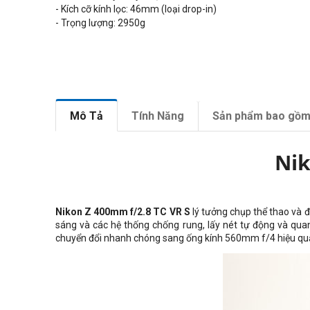
- Kích cỡ kính lọc: 46mm (loại drop-in)
- Trọng lượng: 2950g
Mô Tả
Tính Năng
Sản phẩm bao gồ
Nik
Nikon Z 400mm f/2.8 TC VR S
lý tưởng chụp thể thao và độ
sáng và các hệ thống chống rung, lấy nét tự động và quan
chuyển đổi nhanh chóng sang ống kính 560mm f/4 hiệu quả 