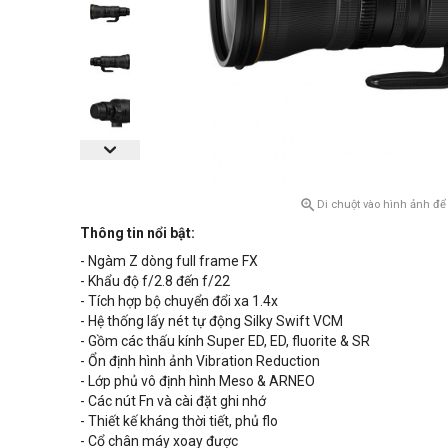

Di chuột vào hình ảnh để
Thông tin nổi bật:
- Ngàm Z dòng full frame FX
- Khẩu độ f/2.8 đến f/22
- Tích hợp bộ chuyển đổi xa 1.4x
- Hệ thống lấy nét tự động Silky Swift VCM
- Gồm các thấu kính Super ED, ED, fluorite & SR
- Ổn định hình ảnh Vibration Reduction
- Lớp phủ vô định hình Meso & ARNEO
- Các nút Fn và cài đặt ghi nhớ
- Thiết kế kháng thời tiết, phủ flo
- Cổ chân máy xoay được