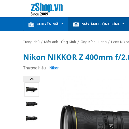


KHUYẾN MÃI
MÁY ẢNH - ỐNG KÍNH
/
/
/
Trang chủ
Máy Ảnh - Ống Kính
Ống Kính - Lens
Lens Niko
Nikon NIKKOR Z 400mm f/2.8
Thương hiệu
Nikon