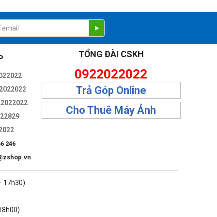
chuyển từ xa được tích hợp bên trong ống kính nên nó cũng
ính.
n và tiết kiệm thời gian khi thay đổi giữa các độ dài tiêu
TỔNG ĐÀI CSKH
P
0922022022
022022
Trả Góp Online
2022022
22022022
Cho Thuê Máy Ảnh
322829
2022
66 246
@zshop.vn
 - 17h30)
 18h00)