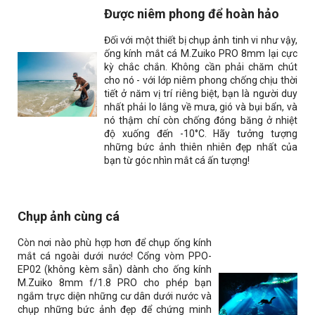
Được niêm phong để hoàn hảo
Đối với một thiết bị chụp ảnh tinh vi như vậy,
ống kính mắt cá M.Zuiko PRO 8mm lại cực
kỳ chắc chắn. Không cần phải chăm chút
cho nó - với lớp niêm phong chống chịu thời
tiết ở năm vị trí riêng biệt, bạn là người duy
nhất phải lo lắng về mưa, gió và bụi bẩn, và
nó thậm chí còn chống đóng băng ở nhiệt
độ xuống đến -10°C. Hãy tưởng tượng
những bức ảnh thiên nhiên đẹp nhất của
bạn từ góc nhìn mắt cá ấn tượng!
Chụp ảnh cùng cá
Còn nơi nào phù hợp hơn để chụp ống kính
mắt cá ngoài dưới nước! Cổng vòm PPO-
EP02 (không kèm sẵn) dành cho ống kính
M.Zuiko 8mm f/1.8 PRO cho phép bạn
ngắm trực diện những cư dân dưới nước và
chụp những bức ảnh đẹp để chứng minh