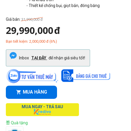
- Thiết kế chống bụi, giọt bắn, đóng băng
Giá bán:
31,990,000
đ
29,990,000
đ
Bạn tiết kiệm:
2,000,000
đ
(
6
%)
Inbox
TẠI ĐÂY
để nhận giá siêu tốt!
MUA HÀNG
MUA NGAY - TRẢ SAU
Quà tặng