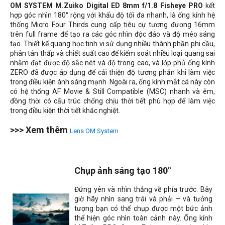
OM SYSTEM M.Zuiko Digital ED 8mm f/1.8 Fisheye PRO
kết
hợp góc nhìn 180° rộng với khẩu độ tối đa nhanh, là ống kính hệ
thống Micro Four Thirds cung cấp tiêu cự tương đương 16mm
trên full frame để tạo ra các góc nhìn độc đáo và độ méo sáng
tạo. Thiết kế quang học tinh vi sử dụng nhiều thành phần phi cầu,
phân tán thấp và chiết suất cao để kiểm soát nhiều loại quang sai
nhằm đạt được độ sắc nét và độ trong cao, và lớp phủ ống kính
ZERO đã được áp dụng để cải thiện độ tương phản khi làm việc
trong điều kiện ánh sáng mạnh. Ngoài ra, ống kính mắt cá này còn
có hệ thống AF
Movie & Still Compatible
(MSC) nhanh và êm,
đồng thời có cấu trúc chống chịu thời tiết phù hợp để làm việc
trong điều kiện thời tiết khắc nghiệt.
>>> Xem thêm
Lens OM System
Chụp ảnh sáng tạo 180°
Đứng yên và nhìn thẳng về phía trước. Bây
giờ hãy nhìn sang trái và phải – và tưởng
tượng bạn có thể chụp được một bức ảnh
thể hiện góc nhìn toàn cảnh này. Ống kính