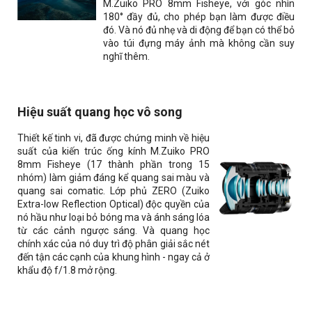
M.Zuiko PRO 8mm Fisheye, với góc nhìn
180° đầy đủ, cho phép bạn làm được điều
đó. Và nó đủ nhẹ và di động để bạn có thể bỏ
vào túi đựng máy ảnh mà không cần suy
nghĩ thêm.
Hiệu suất quang học vô song
Thiết kế tinh vi, đã được chứng minh về hiệu
suất của kiến ​​trúc ống kính M.Zuiko PRO
8mm Fisheye (17 thành phần trong 15
nhóm) làm giảm đáng kể quang sai màu và
quang sai comatic. Lớp phủ ZERO (Zuiko
Extra-low Reflection Optical) độc quyền của
nó hầu như loại bỏ bóng ma và ánh sáng lóa
từ các cảnh ngược sáng. Và quang học
chính xác của nó duy trì độ phân giải sắc nét
đến tận các cạnh của khung hình - ngay cả ở
khẩu độ f/1.8 mở rộng.