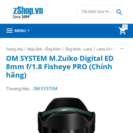

0



MENU
/
/
/
/
Trang chủ
Máy Ảnh - Ống Kính
Ống Kính - Lens
Lens OM System
OM SYSTEM M.Zuiko Digital ED
8mm f/1.8 Fisheye PRO (Chính
hãng)
Thương hiệu
OM SYSTEM