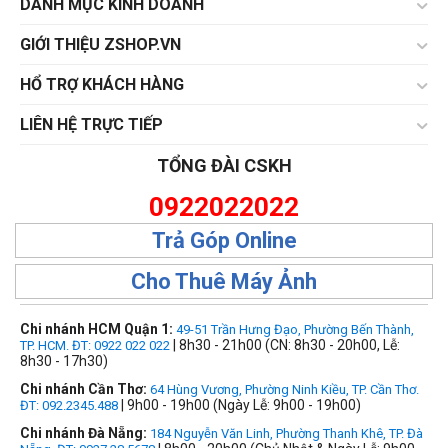
DANH MỤC KINH DOANH
GIỚI THIỆU ZSHOP.VN
HỔ TRỢ KHÁCH HÀNG
LIÊN HỆ TRỰC TIẾP
TỔNG ĐÀI CSKH
0922022022
Trả Góp Online
Cho Thuê Máy Ảnh
Chi nhánh HCM Quận 1:
49-51 Trần Hưng Đạo, Phường Bến Thành,
| 8h30 - 21h00 (CN: 8h30 - 20h00, Lễ:
TP. HCM. ĐT: 0922 022 022
8h30 - 17h30)
Chi nhánh Cần Thơ:
64 Hùng Vương, Phường Ninh Kiều, TP. Cần Thơ.
| 9h00 - 19h00 (Ngày Lễ: 9h00 - 19h00)
ĐT: 092.2345.488
Chi nhánh Đà Nẵng:
184 Nguyễn Văn Linh, Phường Thanh Khê, TP. Đà