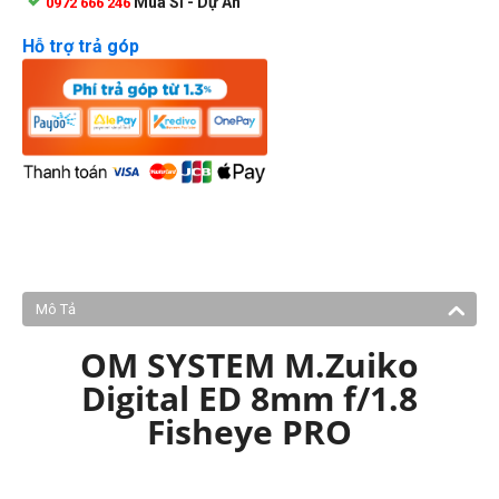
Mua Sỉ - Dự Án
0972 666 246
Hỗ trợ trả góp
Mô Tả
OM SYSTEM M.Zuiko
Digital ED 8mm f/1.8
Fisheye PRO