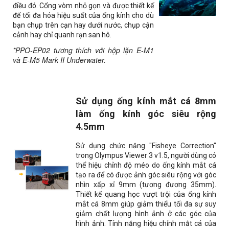
điều đó. Cổng vòm nhỏ gọn và được thiết kế
để tối đa hóa hiệu suất của ống kính cho dù
bạn chụp trên cạn hay dưới nước, chụp cận
cảnh hay chỉ quanh rạn san hô.
*PPO-EP02 tương thích với hộp lặn E-M1
và E-M5 Mark II Underwater.
Sử dụng ống kính mắt cá 8mm
làm ống kính góc siêu rộng
4.5mm
Sử dụng chức năng "
Fisheye Correction
"
trong Olympus Viewer 3 v1.5, người dùng có
thể hiệu chỉnh độ méo do ống kính mắt cá
tạo ra để có được ảnh góc siêu rộng với góc
nhìn xấp xỉ 9mm (tương đương 35mm).
Thiết kế quang học vượt trội của ống kính
mắt cá 8mm giúp giảm thiểu tối đa sự suy
giảm chất lượng hình ảnh ở các góc của
hình ảnh. Tính năng hiệu chỉnh mắt cá của