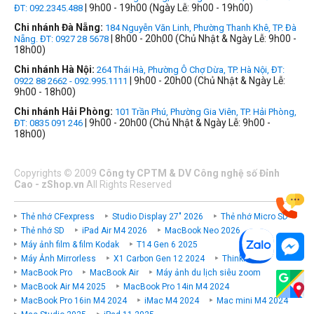
| 9h00 - 19h00 (Ngày Lễ: 9h00 - 19h00)
ĐT: 092.2345.488
Chi nhánh Đà Nẵng:
184 Nguyễn Văn Linh, Phường Thanh Khê, TP. Đà
| 8h00 - 20h00 (Chủ Nhật & Ngày Lễ: 9h00 -
Nẵng. ĐT: 0927 28 5678
18h00)
Chi nhánh Hà Nội:
264 Thái Hà, Phường Ô Chợ Dừa, TP. Hà Nội, ĐT:
| 9h00 - 20h00 (Chủ Nhật & Ngày Lễ:
0922 88 2662 - 092.995.1111
9h00 - 18h00)
Chi nhánh Hải Phòng:
101 Trần Phú, Phường Gia Viên, TP. Hải Phòng,
| 9h00 - 20h00 (Chủ Nhật & Ngày Lễ: 9h00 -
ĐT: 0835 091 246
18h00)
Copyrights
©
2009
Công ty CPTM & DV Công nghệ số Đỉnh
Cao - zShop.vn
All Rights Reserved
Thẻ nhớ CFexpress
Studio Display 27" 2026
Thẻ nhớ Micro SD
Thẻ nhớ SD
iPad Air M4 2026
MacBook Neo 2026
Máy ảnh film & film Kodak
T14 Gen 6 2025
Máy Ảnh Mirrorless
X1 Carbon Gen 12 2024
ThinkPad P
MacBook Pro
MacBook Air
Máy ảnh du lịch siêu zoom
MacBook Air M4 2025
MacBook Pro 14in M4 2024
MacBook Pro 16in M4 2024
iMac M4 2024
Mac mini M4 2024