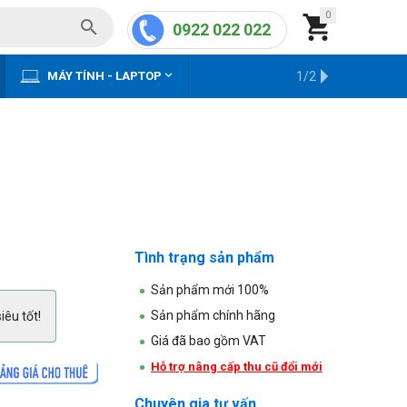
0


0922 022 022


MÁY TÍNH - LAPTOP
KHO HÀNG CŨ
1/2
Tình trạng sản phẩm
Sản phẩm mới 100%
Sản phẩm chính hãng
iêu tốt!
Giá đã bao gồm VAT
Hỗ trợ nâng cấp thu cũ đổi mới
Chuyên gia tư vấn