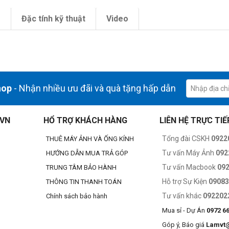
m
Đặc tính kỹ thuật
Video
hop
- Nhận nhiều ưu đãi và quà tặng hấp dẫn
.VN
HỔ TRỢ KHÁCH HÀNG
LIÊN HỆ TRỰC TIẾ
Tổng đài CSKH
0922
THUÊ MÁY ẢNH VÀ ỐNG KÍNH
Tư vấn Máy Ảnh
092
HƯỚNG DẪN MUA TRẢ GÓP
Tư vấn Macbook
09
TRUNG TÂM BẢO HÀNH
Hỗ trợ Sự Kiện
0908
THÔNG TIN THANH TOÁN
Tư vấn khác
092202
Chính sách bảo hành
Mua sỉ - Dự Án
0972 6
Góp ý, Báo giá
Lamvt