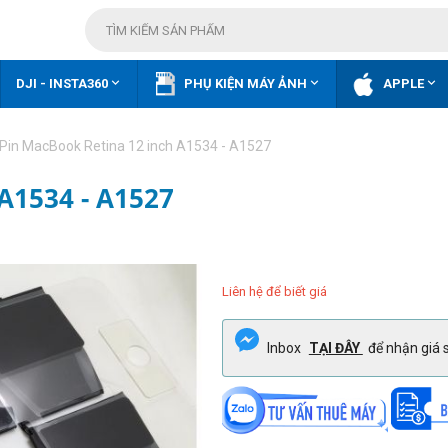



DJI - INSTA360
PHỤ KIỆN MÁY ẢNH
APPLE
Pin MacBook Retina 12 inch A1534 - A1527
A1534 - A1527
Liên hệ để biết giá
Inbox
TẠI ĐÂY
để nhận giá s