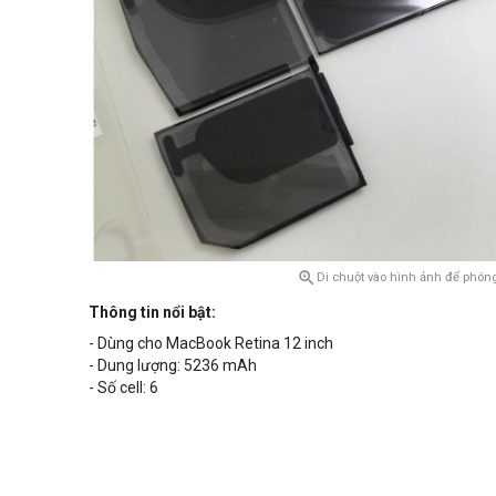

Di chuột vào hình ảnh để phóng
Thông tin nổi bật:
- Dùng cho MacBook Retina 12 inch
- Dung lượng: 5236 mAh
- Số cell: 6