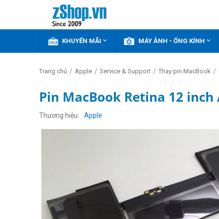


KHUYẾN MÃI
MÁY ẢNH - ỐNG KÍNH
/
/
/
/
Trang chủ
Apple
Service & Support
Thay pin MacBook
Pin MacBook Retina 12 inch 
Thương hiệu
Apple