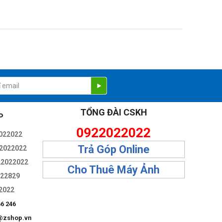
TỔNG ĐÀI CSKH
P
0922022022
022022
Trả Góp Online
2022022
22022022
Cho Thuê Máy Ảnh
322829
2022
66 246
@zshop.vn