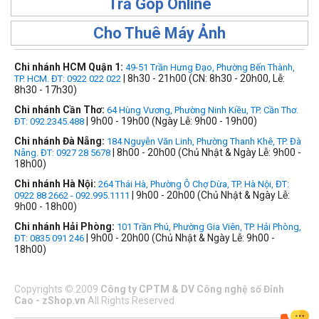
Trả Góp Online
Cho Thuê Máy Ảnh
Chi nhánh HCM Quận 1:
49-51 Trần Hưng Đạo, Phường Bến Thành,
| 8h30 - 21h00 (CN: 8h30 - 20h00, Lễ:
TP. HCM. ĐT: 0922 022 022
8h30 - 17h30)
Chi nhánh Cần Thơ:
64 Hùng Vương, Phường Ninh Kiều, TP. Cần Thơ.
| 9h00 - 19h00 (Ngày Lễ: 9h00 - 19h00)
ĐT: 092.2345.488
Chi nhánh Đà Nẵng:
184 Nguyễn Văn Linh, Phường Thanh Khê, TP. Đà
| 8h00 - 20h00 (Chủ Nhật & Ngày Lễ: 9h00 -
Nẵng. ĐT: 0927 28 5678
18h00)
Chi nhánh Hà Nội:
264 Thái Hà, Phường Ô Chợ Dừa, TP. Hà Nội, ĐT:
| 9h00 - 20h00 (Chủ Nhật & Ngày Lễ:
0922 88 2662 - 092.995.1111
9h00 - 18h00)
Chi nhánh Hải Phòng:
101 Trần Phú, Phường Gia Viên, TP. Hải Phòng,
| 9h00 - 20h00 (Chủ Nhật & Ngày Lễ: 9h00 -
ĐT: 0835 091 246
18h00)
Copyrights
©
2009
Công ty CPTM & DV Công nghệ số Đỉnh
Cao - zShop.vn
All Rights Reserved