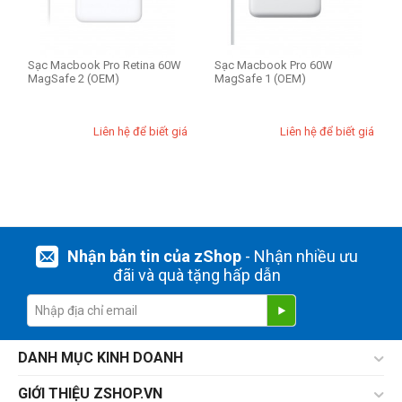
Công suất (1)
Sạc Macbook Pro Retina 60W
Sạc Macbook Pro 60W
30W
MagSafe 2 (OEM)
MagSafe 1 (OEM)
45W
60W
Liên hệ để biết giá
Liên hệ để biết giá
61W
85W
96W
Loại sạc
Nhận bản tin của zShop
- Nhận nhiều ưu
MagSafe 1
đãi và quà tặng hấp dẫn
MagSafe 2
Type C
DANH MỤC KINH DOANH
THIẾT LẬP LẠI
GIỚI THIỆU ZSHOP.VN