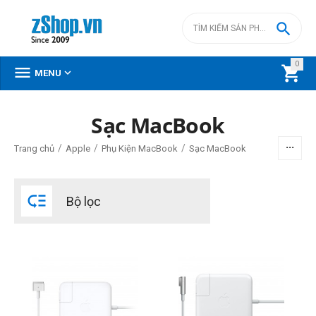

0



MENU
Sạc MacBook
BỘ LỌC
/
/
/
Trang chủ
Apple
Phụ Kiện MacBook
Sạc MacBook
Giá

Bộ lọc
đ
–
đ
0
đ
0
đ
Thương hiệu
Apple
OEM