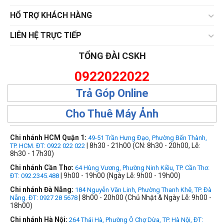
HỔ TRỢ KHÁCH HÀNG
LIÊN HỆ TRỰC TIẾP
TỔNG ĐÀI CSKH
0922022022
Trả Góp Online
Cho Thuê Máy Ảnh
Chi nhánh HCM Quận 1:
49-51 Trần Hưng Đạo, Phường Bến Thành,
| 8h30 - 21h00 (CN: 8h30 - 20h00, Lễ:
TP. HCM. ĐT: 0922 022 022
8h30 - 17h30)
Chi nhánh Cần Thơ:
64 Hùng Vương, Phường Ninh Kiều, TP. Cần Thơ.
| 9h00 - 19h00 (Ngày Lễ: 9h00 - 19h00)
ĐT: 092.2345.488
Chi nhánh Đà Nẵng:
184 Nguyễn Văn Linh, Phường Thanh Khê, TP. Đà
| 8h00 - 20h00 (Chủ Nhật & Ngày Lễ: 9h00 -
Nẵng. ĐT: 0927 28 5678
18h00)
Chi nhánh Hà Nội:
264 Thái Hà, Phường Ô Chợ Dừa, TP. Hà Nội, ĐT: