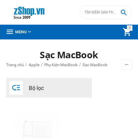

0



MENU
Sạc MacBook
BỘ LỌC
/
/
/
Trang chủ
Apple
Phụ Kiện MacBook
Sạc MacBook
Giá

Bộ lọc
đ
–
đ
0
đ
0
đ
Thương hiệu
Apple
OEM