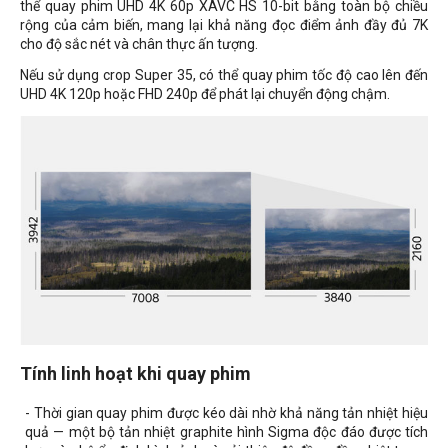
thể quay phim UHD 4K 60p XAVC HS 10-bit bằng toàn bộ chiều
rộng của cảm biến, mang lại khả năng đọc điểm ảnh đầy đủ 7K
cho độ sắc nét và chân thực ấn tượng.
Nếu sử dụng crop Super 35, có thể quay phim tốc độ cao lên đến
UHD 4K 120p hoặc FHD 240p để phát lại chuyển động chậm.
Tính linh hoạt khi quay phim
- Thời gian quay phim được kéo dài nhờ khả năng tản nhiệt hiệu
quả — một bộ tản nhiệt graphite hình Sigma độc đáo được tích