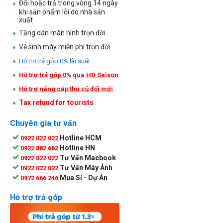
Đổi hoặc trả trong vòng 14 ngày
khi sản phẩm lỗi do nhà sản
xuất
Tặng dán màn hình trọn đời
Vệ sinh máy miễn phí trọn đời
Hỗ trợ trả góp 0% lãi suất
Hỗ trợ trả góp 0% qua HD Saison
Hỗ trợ nâng cấp thu cũ đổi mới
Tax refund for tourists
Chuyên gia tư vấn
Hotline HCM
0922 022 022
Hotline HN
0922 882 662
Tư Vấn Macbook
0922 022 022
Tư Vấn Máy Ảnh
0922 022 022
Mua Sỉ - Dự Án
0972 666 246
Hỗ trợ trả góp