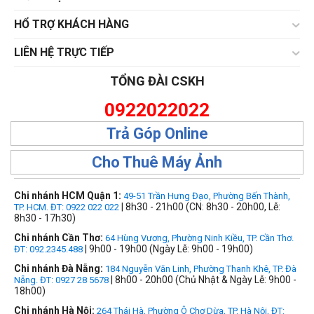
HỔ TRỢ KHÁCH HÀNG
LIÊN HỆ TRỰC TIẾP
TỔNG ĐÀI CSKH
0922022022
Trả Góp Online
Cho Thuê Máy Ảnh
Chi nhánh HCM Quận 1:
49-51 Trần Hưng Đạo, Phường Bến Thành,
| 8h30 - 21h00 (CN: 8h30 - 20h00, Lễ:
TP. HCM. ĐT: 0922 022 022
8h30 - 17h30)
Chi nhánh Cần Thơ:
64 Hùng Vương, Phường Ninh Kiều, TP. Cần Thơ.
| 9h00 - 19h00 (Ngày Lễ: 9h00 - 19h00)
ĐT: 092.2345.488
Chi nhánh Đà Nẵng:
184 Nguyễn Văn Linh, Phường Thanh Khê, TP. Đà
| 8h00 - 20h00 (Chủ Nhật & Ngày Lễ: 9h00 -
Nẵng. ĐT: 0927 28 5678
18h00)
Chi nhánh Hà Nội:
264 Thái Hà, Phường Ô Chợ Dừa, TP. Hà Nội, ĐT: