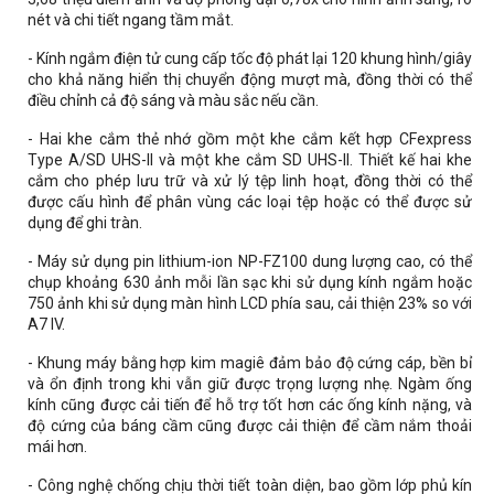
nét và chi tiết ngang tầm mắt.
- Kính ngắm điện tử cung cấp tốc độ phát lại 120 khung hình/giây
cho khả năng hiển thị chuyển động mượt mà, đồng thời có thể
điều chỉnh cả độ sáng và màu sắc nếu cần.
- Hai khe cắm thẻ nhớ gồm một khe cắm kết hợp CFexpress
Type A/SD UHS-II và một khe cắm SD UHS-II. Thiết kế hai khe
cắm cho phép lưu trữ và xử lý tệp linh hoạt, đồng thời có thể
được cấu hình để phân vùng các loại tệp hoặc có thể được sử
dụng để ghi tràn.
- Máy sử dụng pin lithium-ion NP-FZ100 dung lượng cao, có thể
chụp khoảng 630 ảnh mỗi lần sạc khi sử dụng kính ngắm hoặc
750 ảnh khi sử dụng màn hình LCD phía sau, cải thiện 23% so với
A7 IV.
- Khung máy bằng hợp kim magiê đảm bảo độ cứng cáp, bền bỉ
và ổn định trong khi vẫn giữ được trọng lượng nhẹ. Ngàm ống
kính cũng được cải tiến để hỗ trợ tốt hơn các ống kính nặng, và
độ cứng của báng cầm cũng được cải thiện để cầm nắm thoải
mái hơn.
- Công nghệ chống chịu thời tiết toàn diện, bao gồm lớp phủ kín