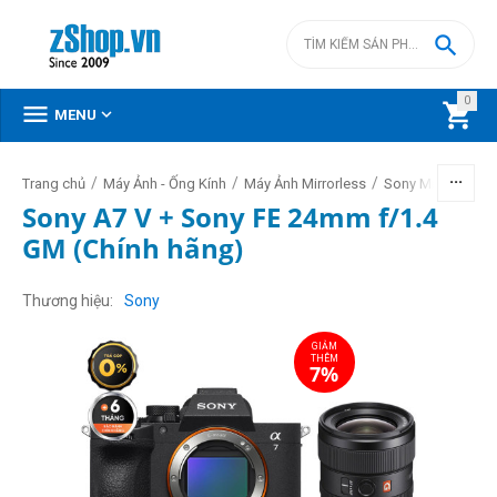

0



MENU
/
/
/
/
Trang chủ
Máy Ảnh - Ống Kính
Máy Ảnh Mirrorless
Sony Mirrorless
Sony A7 V + Sony FE 24mm f/1.4
GM (Chính hãng)
GIẢM
THÊM
7%
Thương hiệu
Sony