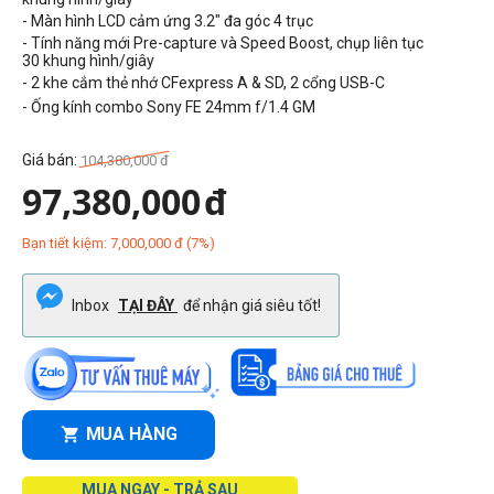
- Màn hình LCD cảm ứng 3.2" đa góc 4 trục
- Tính năng mới Pre-capture và Speed Boost, chụp liên tục
30 khung hình/giây
- 2 khe cắm thẻ nhớ CFexpress A & SD, 2 cổng USB-C
- Ống kính combo
Sony FE 24mm f/1.4 GM
Giá bán:
104,380,000
đ
97,380,000
đ
Bạn tiết kiệm:
7,000,000
đ
(
7
%)
Inbox
TẠI ĐÂY
để nhận giá siêu tốt!
MUA HÀNG
MUA NGAY - TRẢ SAU