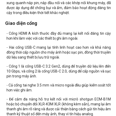
xung quanh nắp pin, nắp đầu nối và các khớp nối khung máy, đã
được áp dụng để chống bụi và ẩm, đảm bảo hoạt động đáng tin
cậy trong điều kiện thời tiết khắc nghiệt.
Giao diện cổng
- Cổng HDMI A kích thước đầy đủ mang lại kết nối đáng tin cậy
hơn khi làm việc với các thiết bị ghi âm ngoài.
- Hai cổng USB-C mang lại tính linh hoạt cao hơn và khả năng
đồng thời cấp nguồn cho máy ảnh hoặc sạc pin, đồng thời truyền
dữ liệu sang thiết bị lưu trữ ngoài.
- Cổng 1 là cổng USB-C 3.2 Gen2, dùng để truyền dữ liệu lên đến
10 Gbps, và cổng 2 là cổng USB-C 2.0, dùng để cấp nguồn và sạc
pin trong máy ảnh.
- Cả cổng tai nghe 3.5 mm và micro ngoài đều giúp kiểm soát tốt
hơn việc ghi âm.
- Đế cắm đa năng hỗ trợ kết nối với micrô shotgun ECM-B1M
hoặc bộ chuyển đổi XLR-K3M XLR (không kèm sẵn), mang lại âm
thanh ghi âm rõ ràng và được cải thiện bằng cách gửi tín hiệu âm
thanh kỹ thuật số đến máy ảnh, thay vì tín hiệu analog.