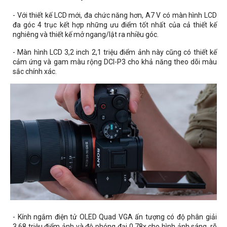
- Với thiết kế LCD mới, đa chức năng hơn, A7 V có màn hình LCD
đa góc 4 trục kết hợp những ưu điểm tốt nhất của cả thiết kế
nghiêng và thiết kế mở ngang/lật ra nhiều góc.
- Màn hình LCD 3,2 inch 2,1 triệu điểm ảnh này cũng có thiết kế
cảm ứng và gam màu rộng DCI-P3 cho khả năng theo dõi màu
sắc chính xác.
- Kính ngắm điện tử OLED Quad VGA ấn tượng có độ phân giải
3,68 triệu điểm ảnh và độ phóng đại 0,78x cho hình ảnh sáng, rõ