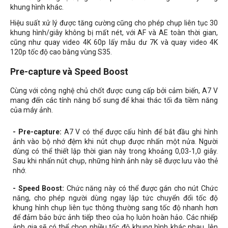
khung hình khác.
Hiệu suất xử lý được tăng cường cũng cho phép chụp liên tục 30
khung hình/giây không bị mất nét, với AF và AE toàn thời gian,
cũng như quay video 4K 60p lấy mẫu dư 7K và quay video 4K
120p tốc độ cao bằng vùng S35.
Pre-capture và Speed Boost
Cùng với công nghệ chủ chốt được cung cấp bởi cảm biến, A7 V
mang đến các tính năng bổ sung để khai thác tối đa tiềm năng
của máy ảnh.
- Pre-capture:
A7 V có thể được cấu hình để bắt đầu ghi hình
ảnh vào bộ nhớ đệm khi nút chụp được nhấn một nửa. Người
dùng có thể thiết lập thời gian này trong khoảng 0,03-1,0 giây.
Sau khi nhấn nút chụp, những hình ảnh này sẽ được lưu vào thẻ
nhớ.
- Speed Boost:
Chức năng này có thể được gán cho nút Chức
năng, cho phép người dùng ngay lập tức chuyển đổi tốc độ
khung hình chụp liên tục thông thường sang tốc độ nhanh hơn
để đảm bảo bức ảnh tiếp theo của họ luôn hoàn hảo. Các nhiếp
ảnh gia sẽ có thể chọn nhiều tốc độ khung hình khác nhau, lên