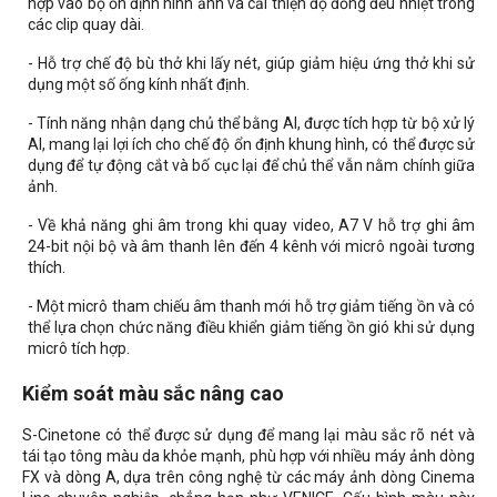
hợp vào bộ ổn định hình ảnh và cải thiện độ đồng đều nhiệt trong
các clip quay dài.
- Hỗ trợ chế độ bù thở khi lấy nét, giúp giảm hiệu ứng thở khi sử
dụng một số ống kính nhất định.
- Tính năng nhận dạng chủ thể bằng AI, được tích hợp từ bộ xử lý
AI, mang lại lợi ích cho chế độ ổn định khung hình, có thể được sử
dụng để tự động cắt và bố cục lại để chủ thể vẫn nằm chính giữa
ảnh.
- Về khả năng ghi âm trong khi quay video, A7 V hỗ trợ ghi âm
24-bit nội bộ và âm thanh lên đến 4 kênh với micrô ngoài tương
thích.
- Một micrô tham chiếu âm thanh mới hỗ trợ giảm tiếng ồn và có
thể lựa chọn chức năng điều khiển giảm tiếng ồn gió khi sử dụng
micrô tích hợp.
Kiểm soát màu sắc nâng cao
S-Cinetone có thể được sử dụng để mang lại màu sắc rõ nét và
tái tạo tông màu da khỏe mạnh, phù hợp với nhiều máy ảnh dòng
FX và dòng A, dựa trên công nghệ từ các máy ảnh dòng Cinema