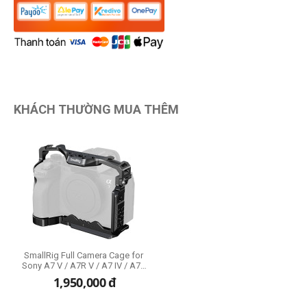
KHÁCH THƯỜNG MUA THÊM
SmallRig Full Camera Cage for
Sony A7 V / A7R V / A7 IV / A7S
III / A1 / A7R IV (3667C)
1,950,000
đ