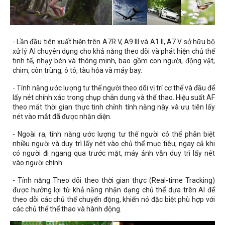
- Lần đầu tiên xuất hiện trên A7R V, A9 III và A1 II, A7 V sở hữu bộ
xử lý AI chuyên dụng cho khả năng theo dõi và phát hiện chủ thể
tinh tế, nhạy bén và thông minh, bao gồm con người, động vật,
chim, côn trùng, ô tô, tàu hỏa và máy bay.
- Tính năng ước lượng tư thế người theo dõi vị trí cơ thể và đầu để
lấy nét chính xác trong chụp chân dung và thể thao. Hiệu suất AF
theo mắt thời gian thực tinh chỉnh tính năng này và ưu tiên lấy
nét vào mắt đã được nhận diện.
- Ngoài ra, tính năng ước lượng tư thế người có thể phân biệt
nhiều người và duy trì lấy nét vào chủ thể mục tiêu; ngay cả khi
có người đi ngang qua trước mặt, máy ảnh vẫn duy trì lấy nét
vào người chính.
- Tính năng Theo dõi theo thời gian thực (Real-time Tracking)
được hưởng lợi từ khả năng nhận dạng chủ thể dựa trên AI để
theo dõi các chủ thể chuyển động, khiến nó đặc biệt phù hợp với
các chủ thể thể thao và hành động.