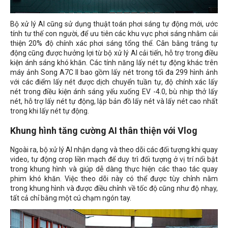
Bộ xử lý AI cũng sử dụng thuật toán phơi sáng tự động mới, ước
tính tư thế con người, để ưu tiên các khu vực phơi sáng nhằm cải
thiện 20% độ chính xác phơi sáng tổng thể. Cân bằng trắng tự
động cũng được hưởng lợi từ bộ xử lý AI cải tiến, hỗ trợ trong điều
kiện ánh sáng khó khăn. Các tính năng lấy nét tự động khác trên
máy ảnh Song A7C II bao gồm lấy nét trong tối đa 299 hình ảnh
với các điểm lấy nét được dịch chuyển tuần tự, độ chính xác lấy
nét trong điều kiện ánh sáng yếu xuống EV -4.0, bù nhịp thở lấy
nét, hỗ trợ lấy nét tự động, lập bản đồ lấy nét và lấy nét cao nhất
trong khi lấy nét tự động.
Khung hình tăng cường AI thân thiện với Vlog
Ngoài ra, bộ xử lý AI nhận dạng và theo dõi các đối tượng khi quay
video, tự động crop liền mạch để duy trì đối tượng ở vị trí nổi bật
trong khung hình và giúp dễ dàng thực hiện các thao tác quay
phim khó khăn. Việc theo dõi này có thể được tùy chỉnh nằm
trong khung hình và được điều chỉnh về tốc độ cũng như độ nhạy,
tất cả chỉ bằng một cú chạm ngón tay.