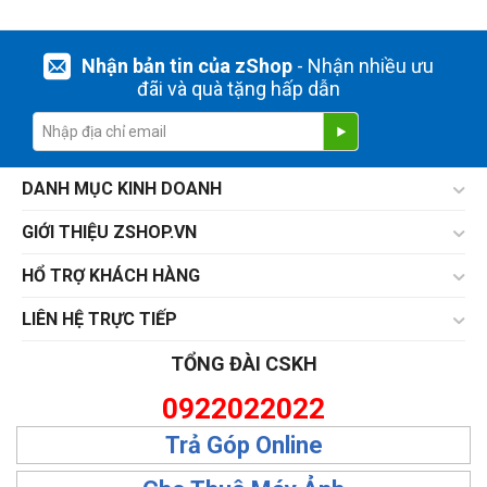
Nhận bản tin của zShop
- Nhận nhiều ưu
đãi và quà tặng hấp dẫn
DANH MỤC KINH DOANH
GIỚI THIỆU ZSHOP.VN
HỔ TRỢ KHÁCH HÀNG
LIÊN HỆ TRỰC TIẾP
TỔNG ĐÀI CSKH
0922022022
Trả Góp Online