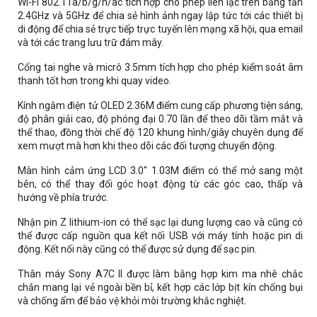
Wi-Fi 802.11a/b/g/n/ac tích hợp cho phép liên lạc trên băng tần
2.4GHz và 5GHz để chia sẻ hình ảnh ngay lập tức tới các thiết bị
di động để chia sẻ trực tiếp trực tuyến lên mạng xã hội, qua email
và tới các trang lưu trữ đám mây.
Cổng tai nghe và micrô 3.5mm tích hợp cho phép kiểm soát âm
thanh tốt hơn trong khi quay video.
Kính ngắm điện tử OLED 2.36M điểm cung cấp phương tiện sáng,
độ phân giải cao, độ phóng đại 0.70 lần để theo dõi tầm mắt và
thể thao, đồng thời chế độ 120 khung hình/giây chuyên dụng để
xem mượt mà hơn khi theo dõi các đối tượng chuyển động.
Màn hình cảm ứng LCD 3.0" 1.03M điểm có thể mở sang một
bên, có thể thay đổi góc hoạt động từ các góc cao, thấp và
hướng về phía trước.
Nhận pin Z lithium-ion có thể sạc lại dung lượng cao và cũng có
thể được cấp nguồn qua kết nối USB với máy tính hoặc pin di
động. Kết nối này cũng có thể được sử dụng để sạc pin.
Thân máy Sony A7C II được làm bằng hợp kim ma nhê chắc
chắn mang lại vẻ ngoài bền bỉ, kết hợp các lớp bịt kín chống bụi
và chống ẩm để bảo vệ khỏi môi trường khắc nghiệt.