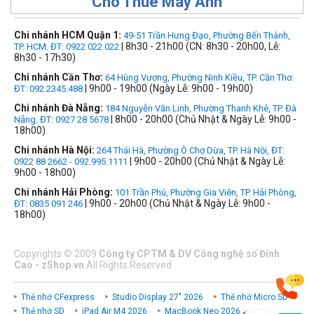
Cho Thuê Máy Ảnh
Chi nhánh HCM Quận 1:
49-51 Trần Hưng Đạo, Phường Bến Thành,
| 8h30 - 21h00 (CN: 8h30 - 20h00, Lễ:
TP. HCM. ĐT: 0922 022 022
8h30 - 17h30)
Chi nhánh Cần Thơ:
64 Hùng Vương, Phường Ninh Kiều, TP. Cần Thơ.
| 9h00 - 19h00 (Ngày Lễ: 9h00 - 19h00)
ĐT: 092.2345.488
Chi nhánh Đà Nẵng:
184 Nguyễn Văn Linh, Phường Thanh Khê, TP. Đà
| 8h00 - 20h00 (Chủ Nhật & Ngày Lễ: 9h00 -
Nẵng. ĐT: 0927 28 5678
18h00)
Chi nhánh Hà Nội:
264 Thái Hà, Phường Ô Chợ Dừa, TP. Hà Nội, ĐT:
| 9h00 - 20h00 (Chủ Nhật & Ngày Lễ:
0922 88 2662 - 092.995.1111
9h00 - 18h00)
Chi nhánh Hải Phòng:
101 Trần Phú, Phường Gia Viên, TP. Hải Phòng,
| 9h00 - 20h00 (Chủ Nhật & Ngày Lễ: 9h00 -
ĐT: 0835 091 246
18h00)
Copyrights
©
2009
Công ty CPTM & DV Công nghệ số Đỉnh
Cao - zShop.vn
All Rights Reserved
Thẻ nhớ CFexpress
Studio Display 27" 2026
Thẻ nhớ Micro SD
Thẻ nhớ SD
iPad Air M4 2026
MacBook Neo 2026