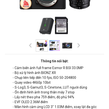
Thông tin nổi bật:
- Cảm biến ảnh full frame Exmor R BSI 33.0MP
- Bộ xử lý hình ảnh BIONZ XR
- Chụp liên tiếp đến 10 fps, ISO 50-204800
- Quay video 4K60p 10bit
- S-Log3, S-Gamut3, S-Cinetone, LUT người dùng
- Ổn định hình ảnh trong thân máy 7 stop
- Lấy nét theo pha 759 điểm, độ phủ 94%
- EVF OLED 2.36M điểm
- Màn hình cảm ứng LCD 3" 1.03M điểm, xoay lật đa góc