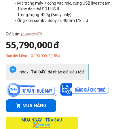
- Mic trong máy + cổng vào mic, cổng USB livestream
- 1 khe đọc thẻ SD
UHS-II
- Trọng lượng: 429g (Body only)
- Ống kính combo Sony FE 40mm f/2.5 G
Giá bán:
65,980,000
đ
55,790,000
đ
Bạn tiết kiệm:
10,190,000
đ
(
15
%)
Inbox
TẠI ĐÂY
để nhận giá siêu tốt!
MUA HÀNG
MUA NGAY - TRẢ SAU