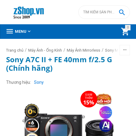

0



MENU
/
/
/
/
Trang chủ
Máy Ảnh - Ống Kính
Máy Ảnh Mirrorless
Sony Mirrorless
Sony A7C II + FE 40mm f/2.5 G
(Chính hãng)
GIẢM
THÊM
15%
Thương hiệu
Sony