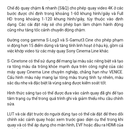
Chế độ quay chậm & nhanh (S&Q) cho phép quay video 4K ở các
bước được chỉ định trong khoảng 1-60 khung hình/giây và Full
HD trong khoảng 1-120 khung hình/giây, tùy thuộc vào định
dạng. Các cài đặt này sẽ cho phép bạn làm chậm hành động
cũng như tăng tốc cảnh chuyển động chậm.
Đường cong gamma S-Log3 và S-Gamut3.Cine cho phép phạm
vi động hơn 15 điểm dừng và tăng tính linh hoạt ở hậu kỳ, gồm cả
việc khớp video từ các máy quay Sony Cinema Line khác.
S-Cinetone có thể sử dụng để mang lại màu sắc riêng biệt và tạo
ra tông màu da trông khỏe mạnh dựa trên công nghệ của các
máy quay Cinema Line chuyên nghiệp, chẳng hạn như VENICE.
Cấu hình màu này mang lại tông màu trung tính tự nhiên, màu
sắc dịu nhẹ và đặc biệt là vùng sáng được kiểm soát tốt.
Hình thức sáng tạo có thể được đưa vào cảnh quay đã ghi để tạo
tâm trạng cụ thể trong quá trình ghi và giảm thiểu nhu cầu chỉnh
sửa.
LUT và cài đặt trước do người dùng tạo có thể cài đặt để theo dõi
chính xác cảnh quay hoặc xem trước giao diện cụ thể trong khi
quay và có thể áp dụng cho màn hình, EVF hoặc đầu ra HDMI của