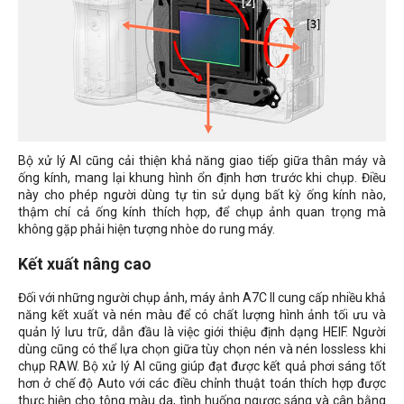
Bộ xử lý AI cũng cải thiện khả năng giao tiếp giữa thân máy và
ống kính, mang lại khung hình ổn định hơn trước khi chụp. Điều
này cho phép người dùng tự tin sử dụng bất kỳ ống kính nào,
thậm chí cả ống kính thích hợp, để chụp ảnh quan trọng mà
không gặp phải hiện tượng nhòe do rung máy.
Kết xuất nâng cao
Đối với những người chụp ảnh, máy ảnh A7C II cung cấp nhiều khả
năng kết xuất và nén màu để có chất lượng hình ảnh tối ưu và
quản lý lưu trữ, dẫn đầu là việc giới thiệu định dạng HEIF. Người
dùng cũng có thể lựa chọn giữa tùy chọn nén và nén lossless khi
chụp RAW. Bộ xử lý AI cũng giúp đạt được kết quả phơi sáng tốt
hơn ở chế độ Auto với các điều chỉnh thuật toán thích hợp được
thực hiện cho tông màu da, tình huống ngược sáng và cân bằng