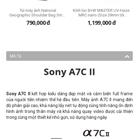
Túi máy ảnh National
Kính lọc B+W MASTER UV-Haze
Geographic Shoulder Bag Small
MRC nano (Size 39mm tới
(NG E2 2360)
95mm)
đ
790,000
đ
1,199,000
đ
Mô Tả
Sony A7C II
Sony A7C II
kết hợp kiểu dáng đẹp mắt và cảm biến full frame
của người tiền nhiệm thế hệ đầu tiên. Máy ảnh A7C II mang đến
độ phân giải cao, khả năng lấy nét tự động cùng tính năng ổn định
hình ảnh trong thân máy và khả năng quay video được cải thiện
trong cùng một thiết kế nhỏ gọn, sử dụng hàng ngày.