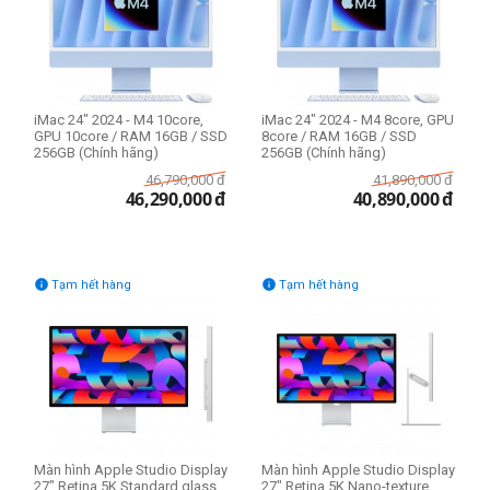
iMac 24" 2024 - M4 10core,
iMac 24" 2024 - M4 8core, GPU
GPU 10core / RAM 16GB / SSD
8core / RAM 16GB / SSD
256GB (Chính hãng)
256GB (Chính hãng)
46,790,000
đ
41,890,000
đ
46,290,000
đ
40,890,000
đ


Tạm hết hàng
Tạm hết hàng
Màn hình Apple Studio Display
Màn hình Apple Studio Display
27" Retina 5K Standard glass
27" Retina 5K Nano-texture