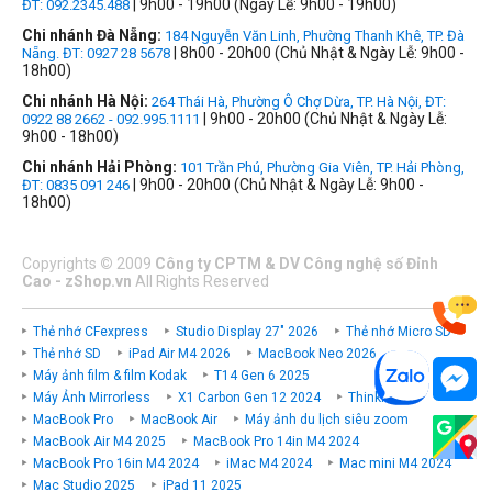
| 9h00 - 19h00 (Ngày Lễ: 9h00 - 19h00)
ĐT: 092.2345.488
Chi nhánh Đà Nẵng:
184 Nguyễn Văn Linh, Phường Thanh Khê, TP. Đà
| 8h00 - 20h00 (Chủ Nhật & Ngày Lễ: 9h00 -
Nẵng. ĐT: 0927 28 5678
18h00)
Chi nhánh Hà Nội:
264 Thái Hà, Phường Ô Chợ Dừa, TP. Hà Nội, ĐT:
| 9h00 - 20h00 (Chủ Nhật & Ngày Lễ:
0922 88 2662 - 092.995.1111
9h00 - 18h00)
Chi nhánh Hải Phòng:
101 Trần Phú, Phường Gia Viên, TP. Hải Phòng,
| 9h00 - 20h00 (Chủ Nhật & Ngày Lễ: 9h00 -
ĐT: 0835 091 246
18h00)
Copyrights
©
2009
Công ty CPTM & DV Công nghệ số Đỉnh
Cao - zShop.vn
All Rights Reserved
Thẻ nhớ CFexpress
Studio Display 27" 2026
Thẻ nhớ Micro SD
Thẻ nhớ SD
iPad Air M4 2026
MacBook Neo 2026
Máy ảnh film & film Kodak
T14 Gen 6 2025
Máy Ảnh Mirrorless
X1 Carbon Gen 12 2024
ThinkPad P
MacBook Pro
MacBook Air
Máy ảnh du lịch siêu zoom
MacBook Air M4 2025
MacBook Pro 14in M4 2024
MacBook Pro 16in M4 2024
iMac M4 2024
Mac mini M4 2024
Mac Studio 2025
iPad 11 2025