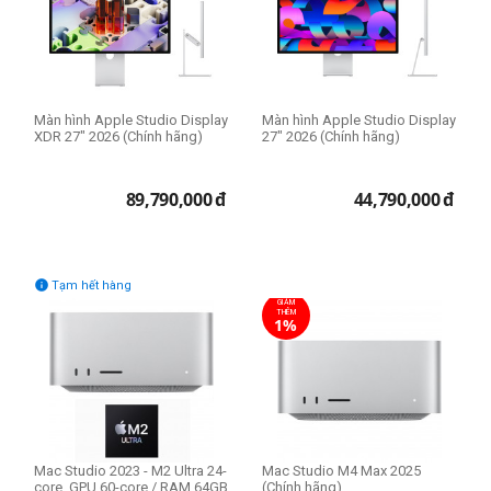
Đời Mac
2022
2023
Màn hình Apple Studio Display
Màn hình Apple Studio Display
2024
XDR 27" 2026 (Chính hãng)
27" 2026 (Chính hãng)
2025
2020
89,790,000
đ
44,790,000
đ
CPU Mac

Tạm hết hàng
Apple M1
GIẢM
THÊM
Apple M2 Ultra 24-core
1%
Apple M4 CPU 8-core
Apple M4 CPU 10-core
Apple M4 Pro CPU 12-core
Card đồ họa
Mac Studio 2023 - M2 Ultra 24-
Mac Studio M4 Max 2025
core, GPU 60-core / RAM 64GB
(Chính hãng)