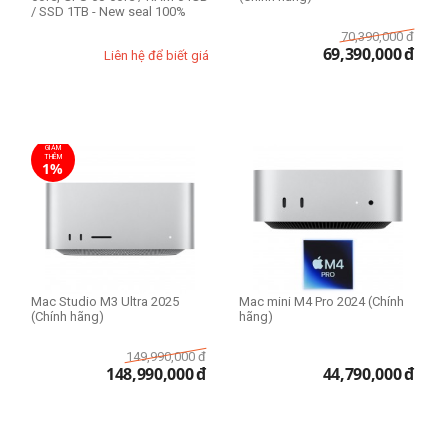
Apple M2 Ultra GPU 60-core
/ SSD 1TB - New seal 100%
70,390,000
đ
Apple M4 GPU 8-core
69,390,000
đ
Liên hệ để biết giá
Apple M4 GPU 10-core
Apple M4 Pro GPU 16-core
RAM Mac
GIẢM
THÊM
1%
8GB
16GB
24GB
32GB
64GB
Mac Studio M3 Ultra 2025
Mac mini M4 Pro 2024 (Chính
(Chính hãng)
hãng)
Ổ cứng SSD
149,990,000
đ
148,990,000
đ
44,790,000
đ
256GB
512GB
1TB