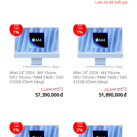
Liên hệ để biết giá
GIẢM
GIẢM
THÊM
THÊM
1%
1%
iMac 24" 2024 - M4 10core,
iMac 24" 2024 - M4 10core,
GPU 10core / RAM 24GB / SSD
GPU 10core / RAM 16GB / SSD
512GB (Chính hãng)
512GB (Chính hãng)
57,890,000
đ
52,390,000
đ
57,390,000
đ
51,890,000
đ
GIẢM
GIẢM
THÊM
THÊM
1%
2%