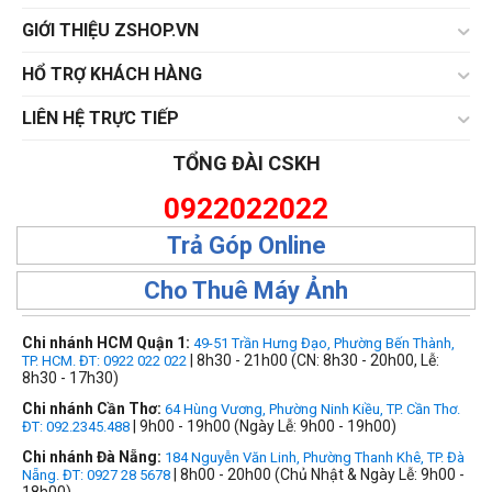
GIỚI THIỆU ZSHOP.VN
HỔ TRỢ KHÁCH HÀNG
LIÊN HỆ TRỰC TIẾP
TỔNG ĐÀI CSKH
0922022022
Trả Góp Online
Cho Thuê Máy Ảnh
Chi nhánh HCM Quận 1:
49-51 Trần Hưng Đạo, Phường Bến Thành,
| 8h30 - 21h00 (CN: 8h30 - 20h00, Lễ:
TP. HCM. ĐT: 0922 022 022
8h30 - 17h30)
Chi nhánh Cần Thơ:
64 Hùng Vương, Phường Ninh Kiều, TP. Cần Thơ.
| 9h00 - 19h00 (Ngày Lễ: 9h00 - 19h00)
ĐT: 092.2345.488
Chi nhánh Đà Nẵng:
184 Nguyễn Văn Linh, Phường Thanh Khê, TP. Đà
| 8h00 - 20h00 (Chủ Nhật & Ngày Lễ: 9h00 -
Nẵng. ĐT: 0927 28 5678