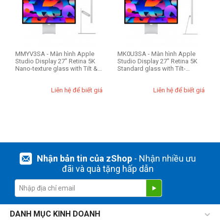
THIẾT LẬP LẠI
MMYV3SA - Màn hình Apple
MK0U3SA - Màn hình Apple
Studio Display 27" Retina 5K
Studio Display 27" Retina 5K
Nano-texture glass with Tilt &
Standard glass with Tilt-
he...
adjustab...
Liên hệ để biết giá
Liên hệ để biết giá
Nhận bản tin của zShop
- Nhận nhiều ưu
đãi và quà tặng hấp dẫn
DANH MỤC KINH DOANH