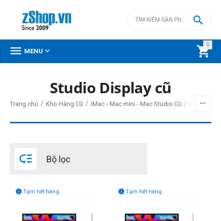

0



MENU
Studio Display cũ
BỘ LỌC
/
/
/
Trang chủ
Kho Hàng Cũ
iMac - Mac mini - Mac Studio Cũ
Studio Dis
Giá
đ
–
đ

Bộ lọc
0
đ
0
đ
Đời Mac (1)


Tạm hết hàng
Tạm hết hàng
2022