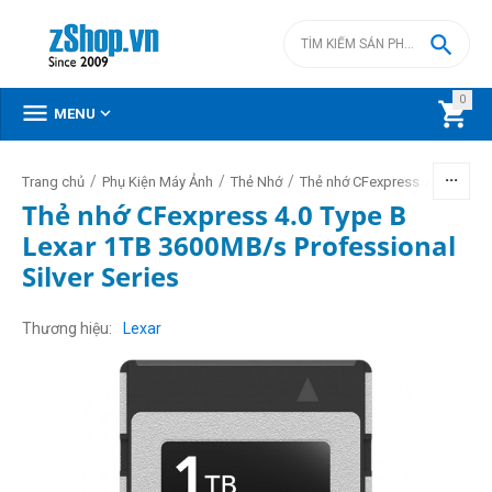

0



MENU
/
/
/
/
Trang chủ
Phụ Kiện Máy Ảnh
Thẻ Nhớ
Thẻ nhớ CFexpress
Thẻ nhớ
Thẻ nhớ CFexpress 4.0 Type B
Lexar 1TB 3600MB/s Professional
Silver Series
Thương hiệu
Lexar