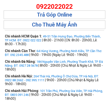
0922022022
Trả Góp Online
Cho Thuê Máy Ảnh
Chi nhánh HCM Quận 1:
49-51 Trần Hưng Đạo, Phường Bến Thành,
| 8h30 - 21h00 (CN: 8h30 - 20h00, Lễ:
TP. HCM. ĐT: 0922 022 022
8h30 - 17h30)
Chi nhánh Cần Thơ:
64 Hùng Vương, Phường Ninh Kiều, TP. Cần Thơ.
| 9h00 - 19h00 (Ngày Lễ: 9h00 - 19h00)
ĐT: 092.2345.488
Chi nhánh Đà Nẵng:
184 Nguyễn Văn Linh, Phường Thanh Khê, TP. Đà
| 8h00 - 20h00 (Chủ Nhật & Ngày Lễ: 9h00 -
Nẵng. ĐT: 0927 28 5678
18h00)
Chi nhánh Hà Nội:
264 Thái Hà, Phường Ô Chợ Dừa, TP. Hà Nội, ĐT:
| 9h00 - 20h00 (Chủ Nhật & Ngày Lễ:
0922 88 2662 - 092.995.1111
9h00 - 18h00)
Chi nhánh Hải Phòng:
101 Trần Phú, Phường Gia Viên, TP. Hải Phòng,
| 9h00 - 20h00 (Chủ Nhật & Ngày Lễ: 9h00 -
ĐT: 0835 091 246
18h00)