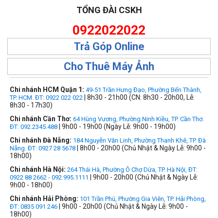
TỔNG ĐÀI CSKH
0922022022
Trả Góp Online
Cho Thuê Máy Ảnh
Chi nhánh HCM Quận 1:
49-51 Trần Hưng Đạo, Phường Bến Thành,
| 8h30 - 21h00 (CN: 8h30 - 20h00, Lễ:
TP. HCM. ĐT: 0922 022 022
8h30 - 17h30)
Chi nhánh Cần Thơ:
64 Hùng Vương, Phường Ninh Kiều, TP. Cần Thơ.
| 9h00 - 19h00 (Ngày Lễ: 9h00 - 19h00)
ĐT: 092.2345.488
Chi nhánh Đà Nẵng:
184 Nguyễn Văn Linh, Phường Thanh Khê, TP. Đà
| 8h00 - 20h00 (Chủ Nhật & Ngày Lễ: 9h00 -
Nẵng. ĐT: 0927 28 5678
18h00)
Chi nhánh Hà Nội:
264 Thái Hà, Phường Ô Chợ Dừa, TP. Hà Nội, ĐT:
| 9h00 - 20h00 (Chủ Nhật & Ngày Lễ:
0922 88 2662 - 092.995.1111
9h00 - 18h00)
Chi nhánh Hải Phòng:
101 Trần Phú, Phường Gia Viên, TP. Hải Phòng,
| 9h00 - 20h00 (Chủ Nhật & Ngày Lễ: 9h00 -
ĐT: 0835 091 246
18h00)