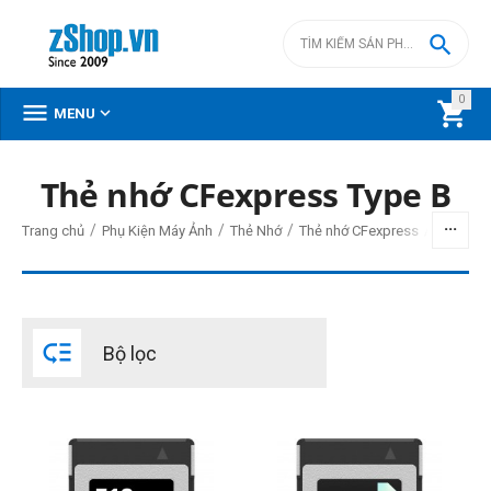

0



MENU
Thẻ nhớ CFexpress Type B
BỘ LỌC
/
/
/
/
Trang chủ
Phụ Kiện Máy Ảnh
Thẻ Nhớ
Thẻ nhớ CFexpress
Thẻ nhớ
Giá
đ
–
đ

Bộ lọc
2990000
đ
29990000
đ
THIẾT LẬP LẠI