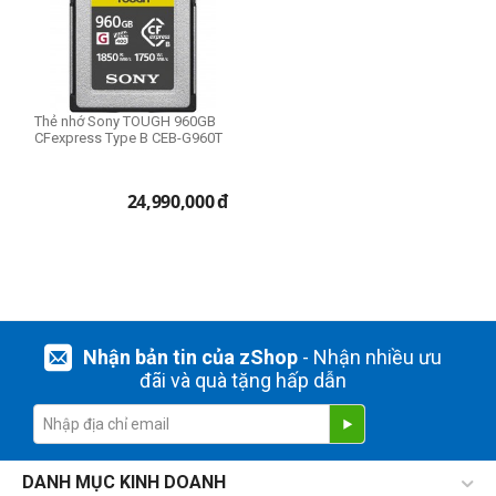
Thẻ nhớ Sony TOUGH 960GB
CFexpress Type B CEB-G960T
24,990,000
đ
Nhận bản tin của zShop
- Nhận nhiều ưu
đãi và quà tặng hấp dẫn
DANH MỤC KINH DOANH