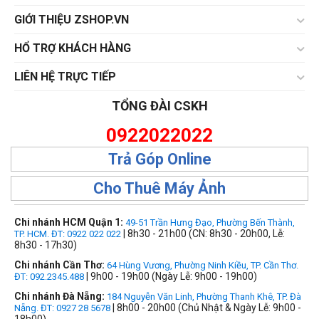
GIỚI THIỆU ZSHOP.VN
HỔ TRỢ KHÁCH HÀNG
LIÊN HỆ TRỰC TIẾP
TỔNG ĐÀI CSKH
0922022022
Trả Góp Online
Cho Thuê Máy Ảnh
Chi nhánh HCM Quận 1:
49-51 Trần Hưng Đạo, Phường Bến Thành,
| 8h30 - 21h00 (CN: 8h30 - 20h00, Lễ:
TP. HCM. ĐT: 0922 022 022
8h30 - 17h30)
Chi nhánh Cần Thơ:
64 Hùng Vương, Phường Ninh Kiều, TP. Cần Thơ.
| 9h00 - 19h00 (Ngày Lễ: 9h00 - 19h00)
ĐT: 092.2345.488
Chi nhánh Đà Nẵng:
184 Nguyễn Văn Linh, Phường Thanh Khê, TP. Đà
| 8h00 - 20h00 (Chủ Nhật & Ngày Lễ: 9h00 -
Nẵng. ĐT: 0927 28 5678