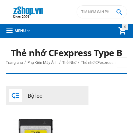

0



MENU
Thẻ nhớ CFexpress Type B
BỘ LỌC
/
/
/
/
Trang chủ
Phụ Kiện Máy Ảnh
Thẻ Nhớ
Thẻ nhớ CFexpress
Thẻ nhớ
Giá
đ
–
đ

Bộ lọc
2990000
đ
29990000
đ
THIẾT LẬP LẠI