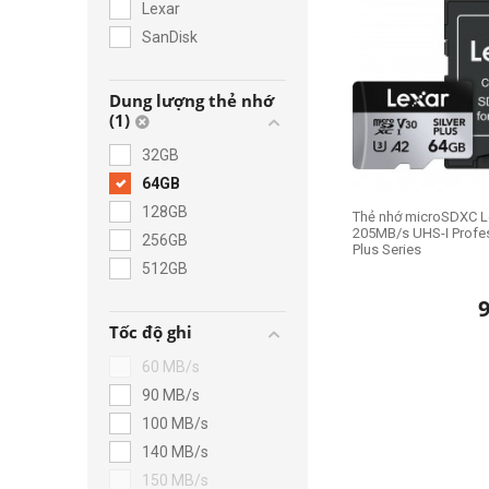
Lexar
SanDisk
Dung lượng thẻ nhớ
(1)
32GB
64GB
128GB
Thẻ nhớ microSDXC L
205MB/s UHS-I Profes
256GB
Plus Series
512GB
Tốc độ ghi
60 MB/s
90 MB/s
100 MB/s
140 MB/s
150 MB/s