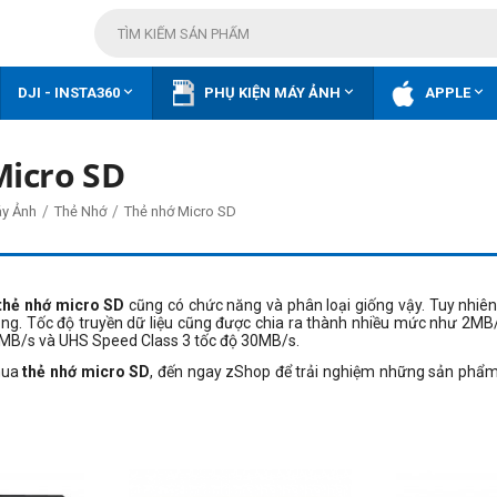



DJI - INSTA360
PHỤ KIỆN MÁY ẢNH
APPLE
Micro SD
/
/
áy Ảnh
Thẻ Nhớ
Thẻ nhớ Micro SD
thẻ nhớ micro SD
cũng có chức năng và phân loại giống vậy. Tuy nhiên
dụng. Tốc độ truyền dữ liệu cũng được chia ra thành nhiều mức như 2MB
0MB/s và UHS Speed Class 3 tốc độ 30MB/s.
mua
thẻ nhớ micro SD
, đến ngay zShop để trải nghiệm những sản phẩm 