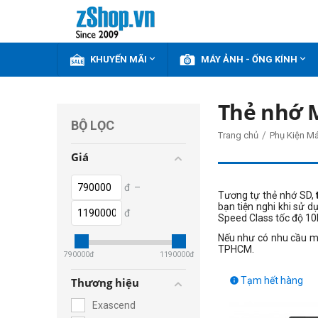


KHUYẾN MÃI
MÁY ẢNH - ỐNG KÍNH
Thẻ nhớ 
BỘ LỌC
/
Trang chủ
Phụ Kiện M
Giá
đ
–
Tương tự thẻ nhớ SD,
bạn tiện nghi khi sử 
đ
Speed Class tốc độ 1
Nếu như có nhu cầu 
TPHCM.
790000
đ
1190000
đ
Tạm hết hàng
Thương hiệu

Exascend