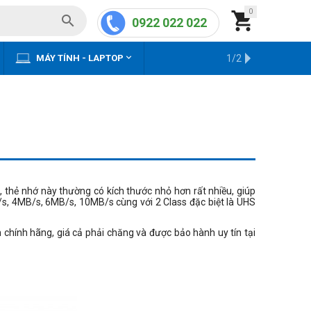
0


0922 022 022


MÁY TÍNH - LAPTOP
KHO HÀNG CŨ
1/2
, thẻ nhớ này thường có kích thước nhỏ hơn rất nhiều, giúp
/s, 4MB/s, 6MB/s, 10MB/s cùng với 2 Class đặc biệt là UHS
chính hãng, giá cả phải chăng và được bảo hành uy tín tại