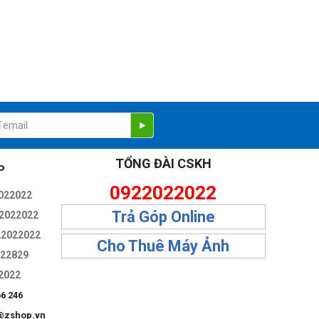
TỔNG ĐÀI CSKH
P
0922022022
022022
Trả Góp Online
2022022
22022022
Cho Thuê Máy Ảnh
322829
2022
66 246
@zshop.vn