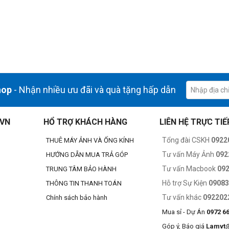
hop
- Nhận nhiều ưu đãi và quà tặng hấp dẫn
.VN
HỔ TRỢ KHÁCH HÀNG
LIÊN HỆ TRỰC TIẾ
Tổng đài CSKH
0922
THUÊ MÁY ẢNH VÀ ỐNG KÍNH
Tư vấn Máy Ảnh
092
HƯỚNG DẪN MUA TRẢ GÓP
Tư vấn Macbook
09
TRUNG TÂM BẢO HÀNH
Hỗ trợ Sự Kiện
0908
THÔNG TIN THANH TOÁN
Tư vấn khác
092202
Chính sách bảo hành
Mua sỉ - Dự Án
0972 6
Góp ý, Báo giá
Lamvt