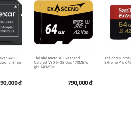
exar 64GB
Thẻ nhớ microSD Exascend
Thẻ nhớ Micro
sional Silver
Catalyst V30 64GB đọc 170MB/s
Extreme Pro 6
ghi 140MB/s
990,000
đ
790,000
đ