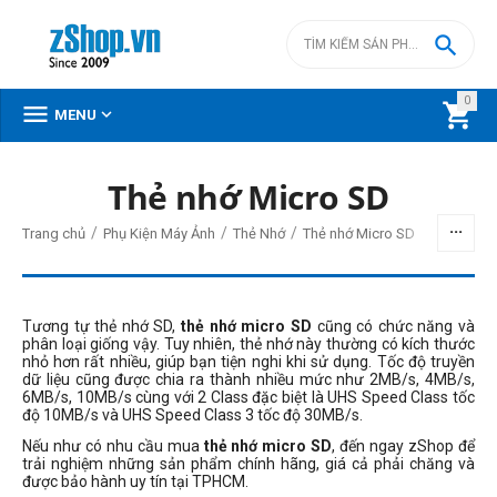

0



MENU
Thẻ nhớ Micro SD
BỘ LỌC
/
/
/
Trang chủ
Phụ Kiện Máy Ảnh
Thẻ Nhớ
Thẻ nhớ Micro SD
Giá
đ
–
đ
Tương tự thẻ nhớ SD,
thẻ nhớ micro SD
cũng có chức năng và
phân loại giống vậy. Tuy nhiên, thẻ nhớ này thường có kích thước
nhỏ hơn rất nhiều, giúp bạn tiện nghi khi sử dụng. Tốc độ truyền
dữ liệu cũng được chia ra thành nhiều mức như 2MB/s, 4MB/s,
2090000
đ
4490000
đ
6MB/s, 10MB/s cùng với 2 Class đặc biệt là UHS Speed Class tốc
độ 10MB/s và UHS Speed Class 3 tốc độ 30MB/s.
Thương hiệu
Nếu như có nhu cầu mua
thẻ nhớ micro SD
, đến ngay zShop để
Exascend
trải nghiệm những sản phẩm chính hãng, giá cả phải chăng và
được bảo hành uy tín tại TPHCM.
Lexar