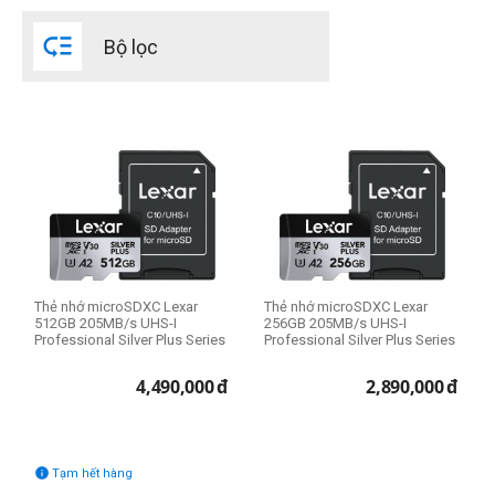
SanDisk

Bộ lọc
Dung lượng thẻ nhớ
32GB
64GB
128GB
256GB
512GB
Tốc độ ghi (1)
Thẻ nhớ microSDXC Lexar
Thẻ nhớ microSDXC Lexar
512GB 205MB/s UHS-I
256GB 205MB/s UHS-I
60 MB/s
Professional Silver Plus Series
Professional Silver Plus Series
90 MB/s
4,490,000
đ
2,890,000
đ
100 MB/s
140 MB/s
150 MB/s

Tạm hết hàng