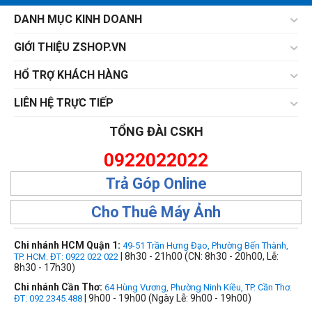
DANH MỤC KINH DOANH
GIỚI THIỆU ZSHOP.VN
HỔ TRỢ KHÁCH HÀNG
LIÊN HỆ TRỰC TIẾP
TỔNG ĐÀI CSKH
0922022022
Trả Góp Online
Cho Thuê Máy Ảnh
Chi nhánh HCM Quận 1:
49-51 Trần Hưng Đạo, Phường Bến Thành,
| 8h30 - 21h00 (CN: 8h30 - 20h00, Lễ:
TP. HCM. ĐT: 0922 022 022
8h30 - 17h30)
Chi nhánh Cần Thơ:
64 Hùng Vương, Phường Ninh Kiều, TP. Cần Thơ.
| 9h00 - 19h00 (Ngày Lễ: 9h00 - 19h00)
ĐT: 092.2345.488