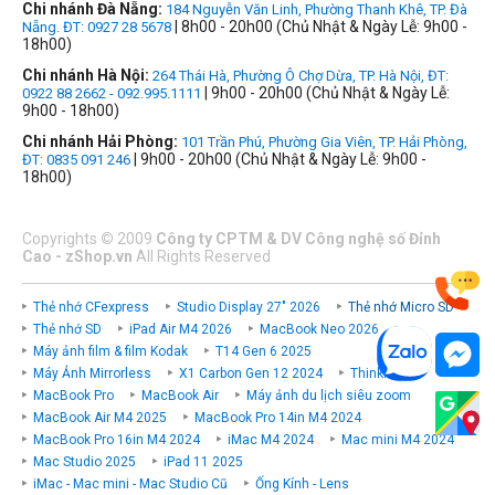
Chi nhánh Đà Nẵng:
184 Nguyễn Văn Linh, Phường Thanh Khê, TP. Đà
| 8h00 - 20h00 (Chủ Nhật & Ngày Lễ: 9h00 -
Nẵng. ĐT: 0927 28 5678
18h00)
Chi nhánh Hà Nội:
264 Thái Hà, Phường Ô Chợ Dừa, TP. Hà Nội, ĐT:
| 9h00 - 20h00 (Chủ Nhật & Ngày Lễ:
0922 88 2662 - 092.995.1111
9h00 - 18h00)
Chi nhánh Hải Phòng:
101 Trần Phú, Phường Gia Viên, TP. Hải Phòng,
| 9h00 - 20h00 (Chủ Nhật & Ngày Lễ: 9h00 -
ĐT: 0835 091 246
18h00)
Copyrights
©
2009
Công ty CPTM & DV Công nghệ số Đỉnh
Cao - zShop.vn
All Rights Reserved
Thẻ nhớ CFexpress
Studio Display 27" 2026
Thẻ nhớ Micro SD
Thẻ nhớ SD
iPad Air M4 2026
MacBook Neo 2026
Máy ảnh film & film Kodak
T14 Gen 6 2025
Máy Ảnh Mirrorless
X1 Carbon Gen 12 2024
ThinkPad P
MacBook Pro
MacBook Air
Máy ảnh du lịch siêu zoom
MacBook Air M4 2025
MacBook Pro 14in M4 2024
MacBook Pro 16in M4 2024
iMac M4 2024
Mac mini M4 2024
Mac Studio 2025
iPad 11 2025
iMac - Mac mini - Mac Studio Cũ
Ống Kính - Lens