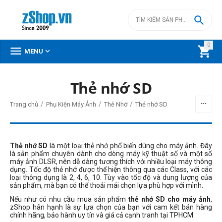

0



MENU
Thẻ nhớ SD
BỘ LỌC
/
/
/
Trang chủ
Phụ Kiện Máy Ảnh
Thẻ Nhớ
Thẻ nhớ SD
Giá
đ
–
đ
Thẻ nhớ SD
là một loại thẻ nhớ phổ biến dùng cho máy ảnh. Đây
là sản phẩm chuyên dành cho dòng máy kỹ thuật số và một số
máy ảnh DLSR, nên dễ dàng tương thích với nhiều loại máy thông
dụng. Tốc độ thẻ nhớ được thể hiện thông qua các Class, với các
2890000
đ
3890000
đ
loại thông dụng là 2, 4, 6, 10. Tùy vào tốc độ và dung lượng của
sản phẩm, mà bạn có thể thoải mái chọn lựa phù hợp với mình.
Thương hiệu
Nếu như có nhu cầu mua sản phẩm
thẻ nhớ SD cho máy ảnh
,
Exascend
zShop hân hạnh là sự lựa chọn của bạn với cam kết bán hàng
chính hãng, bảo hành uy tín và giá cả cạnh tranh tại TPHCM.
Kingston