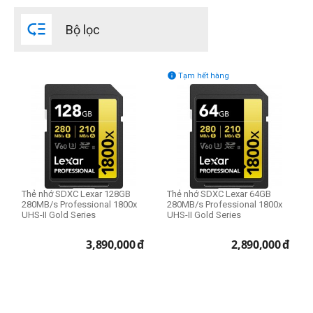
Lexar

Bộ lọc
SanDisk
Sony

Tạm hết hàng
Dung lượng thẻ nhớ
32GB
64GB
128GB
256GB
512GB
Thẻ nhớ SDXC Lexar 128GB
Thẻ nhớ SDXC Lexar 64GB
1TB
280MB/s Professional 1800x
280MB/s Professional 1800x
UHS-II Gold Series
UHS-II Gold Series
Tốc độ ghi (1)
3,890,000
đ
2,890,000
đ
15 MB/s