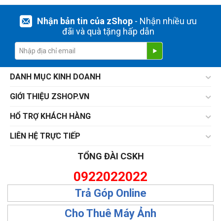
45 MB/s
90 MB/s
Nhận bản tin của zShop
- Nhận nhiều ưu
100 MB/s
đãi và quà tặng hấp dẫn
120 MB/s
150 MB/s
160 MB/s
DANH MỤC KINH DOANH
205 MB/s
210 MB/s
GIỚI THIỆU ZSHOP.VN
260 MB/s
HỔ TRỢ KHÁCH HÀNG
299 MB/s
expand_more
HIỂN THỊ TẤT CẢ
(11)
LIÊN HỆ TRỰC TIẾP
TỔNG ĐÀI CSKH
THIẾT LẬP LẠI
0922022022
Trả Góp Online
Cho Thuê Máy Ảnh