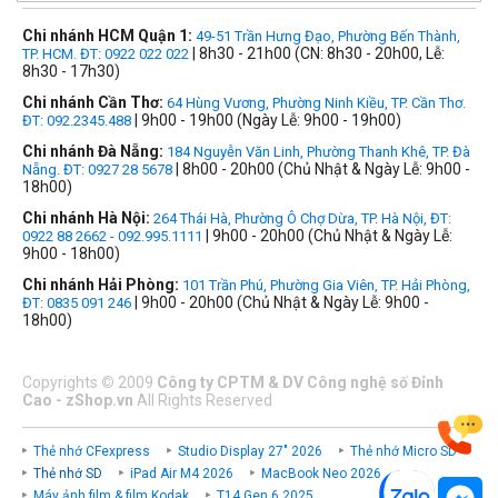
Chi nhánh HCM Quận 1:
49-51 Trần Hưng Đạo, Phường Bến Thành,
| 8h30 - 21h00 (CN: 8h30 - 20h00, Lễ:
TP. HCM. ĐT: 0922 022 022
8h30 - 17h30)
Chi nhánh Cần Thơ:
64 Hùng Vương, Phường Ninh Kiều, TP. Cần Thơ.
| 9h00 - 19h00 (Ngày Lễ: 9h00 - 19h00)
ĐT: 092.2345.488
Chi nhánh Đà Nẵng:
184 Nguyễn Văn Linh, Phường Thanh Khê, TP. Đà
| 8h00 - 20h00 (Chủ Nhật & Ngày Lễ: 9h00 -
Nẵng. ĐT: 0927 28 5678
18h00)
Chi nhánh Hà Nội:
264 Thái Hà, Phường Ô Chợ Dừa, TP. Hà Nội, ĐT:
| 9h00 - 20h00 (Chủ Nhật & Ngày Lễ:
0922 88 2662 - 092.995.1111
9h00 - 18h00)
Chi nhánh Hải Phòng:
101 Trần Phú, Phường Gia Viên, TP. Hải Phòng,
| 9h00 - 20h00 (Chủ Nhật & Ngày Lễ: 9h00 -
ĐT: 0835 091 246
18h00)
Copyrights
©
2009
Công ty CPTM & DV Công nghệ số Đỉnh
Cao - zShop.vn
All Rights Reserved
Thẻ nhớ CFexpress
Studio Display 27" 2026
Thẻ nhớ Micro SD
Thẻ nhớ SD
iPad Air M4 2026
MacBook Neo 2026
Máy ảnh film & film Kodak
T14 Gen 6 2025