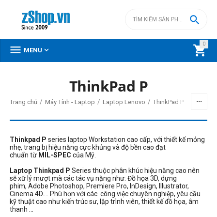

0



MENU
ThinkPad P
BỘ LỌC
/
/
/
Trang chủ
Máy Tính - Laptop
Laptop Lenovo
ThinkPad P
Giá
đ
–
đ
Thinkpad P
series laptop Workstation cao cấp, với thiết kế mỏng
nhẹ, trang bị hiệu năng cực khủng và độ bền cao
đạt
chuẩn từ
MIL-SPEC
của Mỹ.
0
đ
43990000
đ
Laptop Thinkpad P
Series thuộc phân khúc hiệu năng cao nên
sẽ xữ lý mượt mà các tác vụ nặng như: Đồ họa 3D, dựng
CPU
phim, Adobe Photoshop, Premiere Pro, InDesign, Illustrator,
Cinema 4D.... Phù hơn với các công việc chuyên nghiệp, yêu cầu
Intel Core Ultra 7
kỹ thuật cao như kiến trúc sư, lập trình viên, thiết kế đồ họa, âm
thanh ...
AMD Ryzen 7 PRO