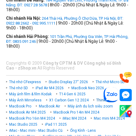
Chi nhánh Đà Nẵng:
184 Nguyễn Văn Linh, Phường Thanh Khê, TP. Đà
| 8h00 - 20h00 (Chủ Nhật & Ngày Lễ: 9h00 -
Nẵng. ĐT: 0927 28 5678
18h00)
Chi nhánh Hà Nội:
264 Thái Hà, Phường Ô Chợ Dừa, TP. Hà Nội, ĐT:
| 9h00 - 20h00 (Chủ Nhật & Ngày Lễ:
0922 88 2662 - 092.995.1111
9h00 - 18h00)
Chi nhánh Hải Phòng:
101 Trần Phú, Phường Gia Viên, TP. Hải Phòng,
| 9h00 - 20h00 (Chủ Nhật & Ngày Lễ: 9h00 -
ĐT: 0835 091 246
18h00)
Copyrights
©
2009
Công ty CPTM & DV Công nghệ số Đỉnh
Cao - zShop.vn
All Rights Reserved
Thẻ nhớ CFexpress
Studio Display 27" 2026
Thẻ nhớ Micro SD
Thẻ nhớ SD
iPad Air M4 2026
MacBook Neo 2026
Máy ảnh film & film Kodak
T14 Gen 6 2025
Máy Ảnh Mirrorless
X1 Carbon Gen 12 2024
ThinkPad P
MacBook Pro
MacBook Air
Máy ảnh du lịch siêu zoom
MacBook Air M4 2025
MacBook Pro 14in M4 2024
MacBook Pro 16in M4 2024
iMac M4 2024
Mac mini M4 2024
Mac Studio 2025
iPad 11 2025
iMac - Mac mini - Mac Studio Cũ
Ống Kính - Lens