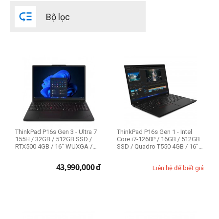
Intel Core i7 11th

Bộ lọc
Intel Core i7 12th
Dung lượng SSD
512GB
Kích cỡ màn hình (1)
14 inch
14.5 inch
ThinkPad P16s Gen 3 - Ultra 7
ThinkPad P16s Gen 1 - Intel
15.6 inch
155H / 32GB / 512GB SSD /
Core i7-1260P / 16GB / 512GB
RTX500 4GB / 16" WUXGA /
SSD / Quadro T550 4GB / 16"
16 inch
Bảo hà...
FH...
43,990,000
đ
Liên hệ để biết giá
Model
Lenovo ThinkPad P