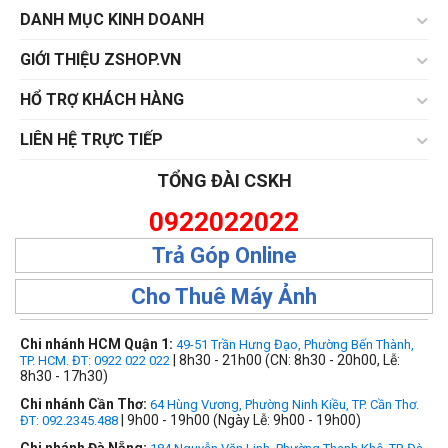
16GB
DANH MỤC KINH DOANH
32GB
GIỚI THIỆU ZSHOP.VN
64GB
HỔ TRỢ KHÁCH HÀNG
THIẾT LẬP LẠI
LIÊN HỆ TRỰC TIẾP
TỔNG ĐÀI CSKH
0922022022
Trả Góp Online
Cho Thuê Máy Ảnh
Chi nhánh HCM Quận 1:
49-51 Trần Hưng Đạo, Phường Bến Thành,
| 8h30 - 21h00 (CN: 8h30 - 20h00, Lễ:
TP. HCM. ĐT: 0922 022 022
8h30 - 17h30)
Chi nhánh Cần Thơ:
64 Hùng Vương, Phường Ninh Kiều, TP. Cần Thơ.
| 9h00 - 19h00 (Ngày Lễ: 9h00 - 19h00)
ĐT: 092.2345.488