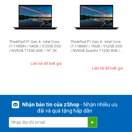
Nhu cầu sử dụng
Business
Gaming
Thiết kế đồ họa
Văn phòng
Workstation
ThinkPad P1 Gen 4 - Intel Core
ThinkPad P1 Gen 4 - Intel Core
i7-11850H / 64GB / 512GB SSD
i7-11800H / 16GB / 512GB SSD
/ NVIDIA T1200 4GB / 16" 2K
/ NVIDIA Quadro T1200 4GB /...
Ổ cứng SSD
Liên hệ để biết giá
512GB
Liên hệ để biết giá
Option
P1
P15 Gen 2
Nhận bản tin của zShop
- Nhận nhiều ưu
P16s Gen 1
đãi và quà tặng hấp dẫn
RAM - Bộ Nhớ