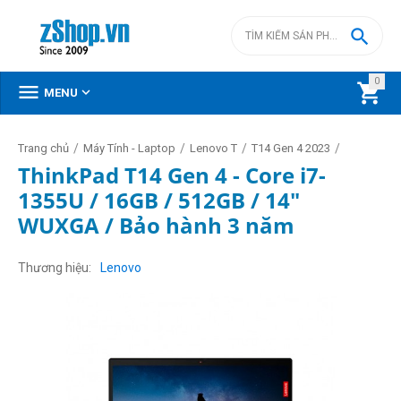

0



MENU
/
/
/
/
Trang chủ
Máy Tính - Laptop
Lenovo T
T14 Gen 4 2023
ThinkPad T14 Gen 4 - Core i7-
1355U / 16GB / 512GB / 14"
WUXGA / Bảo hành 3 năm
Thương hiệu
Lenovo