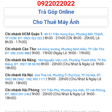
0922022022
Trả Góp Online
Cho Thuê Máy Ảnh
Chi nhánh HCM Quận 1:
49-51 Trần Hưng Đạo, Phường Bến Thành,
| 8h30 - 21h00 (CN: 8h30 - 20h00, Lễ:
TP. HCM. ĐT: 0922 022 022
8h30 - 17h30)
Chi nhánh Cần Thơ:
64 Hùng Vương, Phường Ninh Kiều, TP. Cần Thơ.
| 9h00 - 19h00 (Ngày Lễ: 9h00 - 19h00)
ĐT: 092.2345.488
Chi nhánh Đà Nẵng:
184 Nguyễn Văn Linh, Phường Thanh Khê, TP. Đà
| 8h00 - 20h00 (Chủ Nhật & Ngày Lễ: 9h00 -
Nẵng. ĐT: 0927 28 5678
18h00)
Chi nhánh Hà Nội:
264 Thái Hà, Phường Ô Chợ Dừa, TP. Hà Nội, ĐT:
| 9h00 - 20h00 (Chủ Nhật & Ngày Lễ:
0922 88 2662 - 092.995.1111
9h00 - 18h00)
Chi nhánh Hải Phòng:
101 Trần Phú, Phường Gia Viên, TP. Hải Phòng,
| 9h00 - 20h00 (Chủ Nhật & Ngày Lễ: 9h00 -
ĐT: 0835 091 246
18h00)