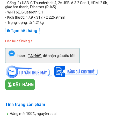
- Cổng: 2x USB-C Thunderbolt 4, 2x USB-A 3.2 Gen 1, HDMI 2.0b,
giắc âm thanh, Ethernet (RJ45)
- Wi-Fi 6E, Bluetooth 5.1
- Kích thước:
17.9 x 317.7 x 226.9 mm
- Trọng lượng: từ
1.21kg
Tạm hết hàng

Liên hệ để biết giá
Inbox
TẠI ĐÂY
để nhận giá siêu tốt!
ĐẶT HÀNG
Tình trạng sản phẩm
Hàng mới 100%, nguyên seal