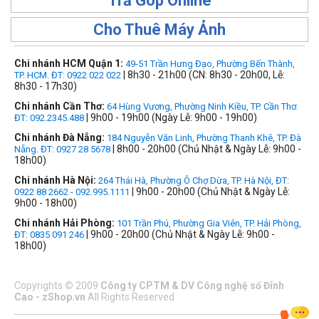
Trả Góp Online
Cho Thuê Máy Ảnh
Chi nhánh HCM Quận 1:
49-51 Trần Hưng Đạo, Phường Bến Thành,
| 8h30 - 21h00 (CN: 8h30 - 20h00, Lễ:
TP. HCM. ĐT: 0922 022 022
8h30 - 17h30)
Chi nhánh Cần Thơ:
64 Hùng Vương, Phường Ninh Kiều, TP. Cần Thơ.
| 9h00 - 19h00 (Ngày Lễ: 9h00 - 19h00)
ĐT: 092.2345.488
Chi nhánh Đà Nẵng:
184 Nguyễn Văn Linh, Phường Thanh Khê, TP. Đà
| 8h00 - 20h00 (Chủ Nhật & Ngày Lễ: 9h00 -
Nẵng. ĐT: 0927 28 5678
18h00)
Chi nhánh Hà Nội:
264 Thái Hà, Phường Ô Chợ Dừa, TP. Hà Nội, ĐT:
| 9h00 - 20h00 (Chủ Nhật & Ngày Lễ:
0922 88 2662 - 092.995.1111
9h00 - 18h00)
Chi nhánh Hải Phòng:
101 Trần Phú, Phường Gia Viên, TP. Hải Phòng,
| 9h00 - 20h00 (Chủ Nhật & Ngày Lễ: 9h00 -
ĐT: 0835 091 246
18h00)
Copyrights
©
2009
Công ty CPTM & DV Công nghệ số Đỉnh
Cao - zShop.vn
All Rights Reserved