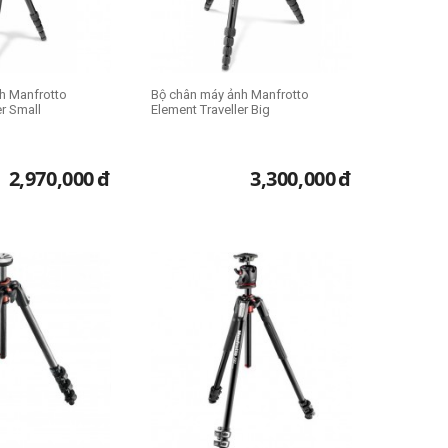
h Manfrotto
Bộ chân máy ảnh Manfrotto
er Small
Element Traveller Big
2,970,000
đ
3,300,000
đ