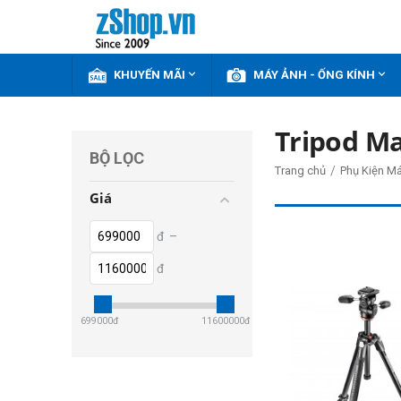


KHUYẾN MÃI
MÁY ẢNH - ỐNG KÍNH
Tripod M
BỘ LỌC
/
Trang chủ
Phụ Kiện M
Giá
đ
–
đ
699000
đ
11600000
đ