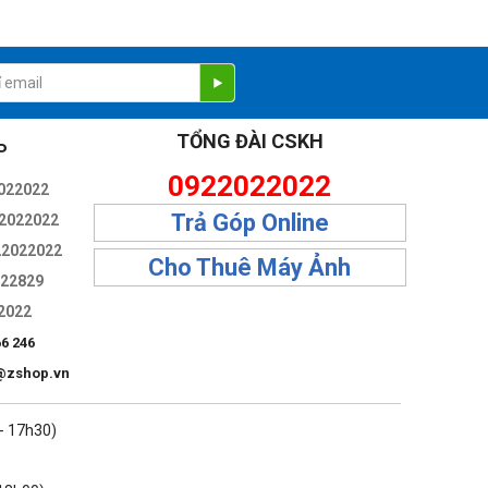
TỔNG ĐÀI CSKH
P
0922022022
022022
Trả Góp Online
2022022
22022022
Cho Thuê Máy Ảnh
322829
2022
66 246
@zshop.vn
 - 17h30)