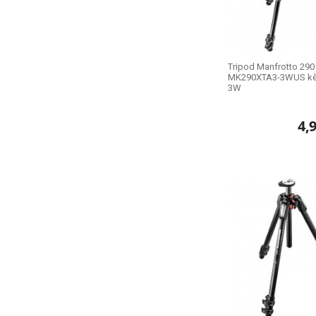
Tripod Manfrotto 29
MK290XTA3-3WUS kè
3W
4,