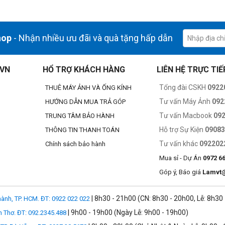
hop
- Nhận nhiều ưu đãi và quà tặng hấp dẫn
.VN
HỔ TRỢ KHÁCH HÀNG
LIÊN HỆ TRỰC TIẾ
Tổng đài CSKH
0922
THUÊ MÁY ẢNH VÀ ỐNG KÍNH
Tư vấn Máy Ảnh
092
HƯỚNG DẪN MUA TRẢ GÓP
Tư vấn Macbook
09
TRUNG TÂM BẢO HÀNH
Hỗ trợ Sự Kiện
0908
THÔNG TIN THANH TOÁN
Tư vấn khác
092202
Chính sách bảo hành
Mua sỉ - Dự Án
0972 6
Góp ý, Báo giá
Lamvt
| 8h30 - 21h00 (CN: 8h30 - 20h00, Lễ: 8h30
ành, TP. HCM. ĐT: 0922 022 022
| 9h00 - 19h00 (Ngày Lễ: 9h00 - 19h00)
n Thơ. ĐT: 092.2345.488