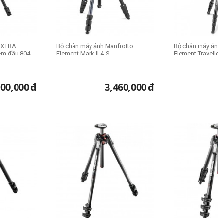
0 XTRA
Bộ chân máy ảnh Manfrotto
Bộ chân máy ản
m đầu 804
Element Mark II 4-S
Element Travell
900,000
đ
3,460,000
đ