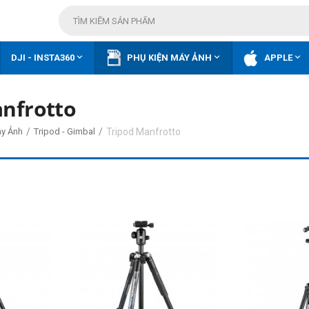



DJI - INSTA360
PHỤ KIỆN MÁY ẢNH
APPLE
anfrotto
/
/
Tripod Manfrotto
áy Ảnh
Tripod - Gimbal